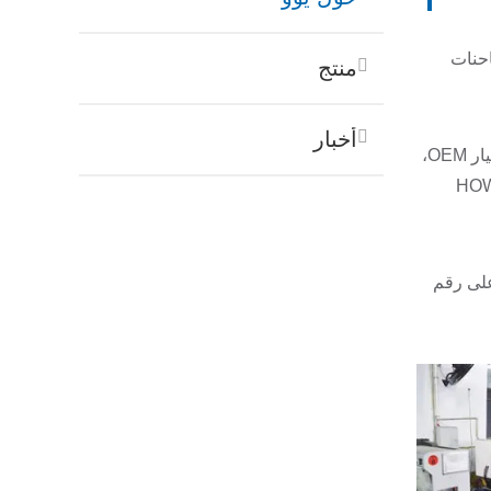
ة للشاحنات
منتج
أخبار
نحن نقوم بتوريد قطع الغيار للعديد من شركات تصدير الشاحنات لأننا قادرون على المنافسة. سواء كانت قطع غيار أصلية أو قطع غيار OEM،
HOWO / ZHON
 على رقم