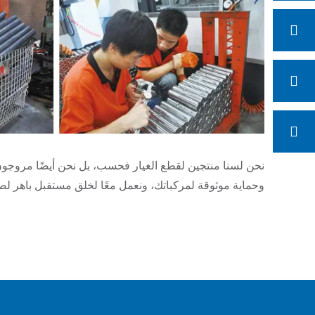
نحن لسنا منتجين لقطع الغيار فحسب، بل نحن أيضًا مروجون 
وحماية موثوقة لمركباتك، ونعمل معًا لخلق مستقبل باهر لص