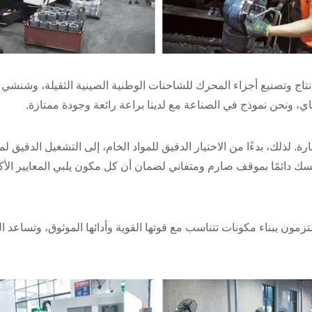
اج وتصنيع أجزاء المحرك للشاحنات الوطنية الصينية الثقيلة، وشنش
، ونحن نموذج في الصناعة مع لدينا براعة رائعة وجودة ممتازة.
. لذلك، بدءًا من الاختيار الدقيق للمواد الخام، إلى التشغيل الدقيق ل
مسك دائمًا بموقف صارم ومتفاني لضمان أن كل مكون يلبي المعايير الأك
ة الثقيلة الوطنية الصينية (CNHTC)، نحن ملتزمون ببناء مكونات تتناسب مع قوتها القوية وأدائها الموثوق، وتساع