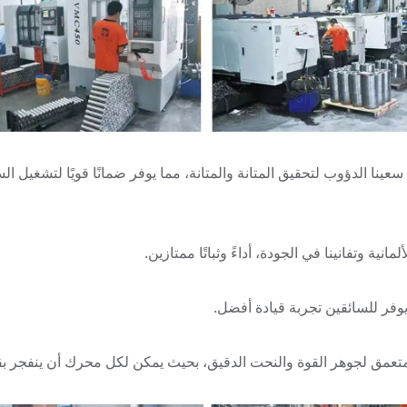
Shaanxi Shaanxi Aut هي مزيج من سعينا الدؤوب لتحقيق المتانة والمتانة، مما يوفر ضمانًا قويًا لتشغيل 
ة وتفانينا في الجودة، أداءً وثباتًا ممتازين.
يوفر للسائقين تجربة قيادة أفضل.