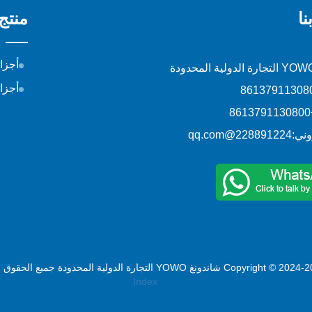
ا
منتج
أجزا
أجزا
+86
وني:
228891224@qq.com
Copyright شاندونغ YOWO التجارة الدولية المحدودة جميع الحقوق محفوظة.
Index