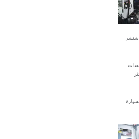
ي شنشي
معدات
ثر
د السيارة