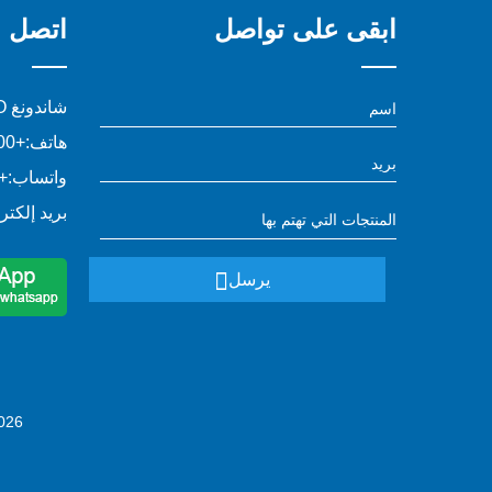
ابقى على تواصل
اتصل بن
شاندونغ YOWO التجارة الدولية المحدودة
هاتف:
+8613791130800
واتساب:
13791130800
بريد إلكتر
يرسل
 © 2024-2026