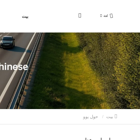
لغة
بيت
بيت
حول يوو