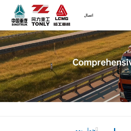
اتصال
حول يوو