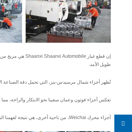
إن قطع غيار omobile
طويل الأمد.
تُظهر أجزاء شمال مرسيدس-بنز، التي تحمل دقة الصناعة الألماني
تعكس أجزاء فوتون وعمان سعينا نحو الابتكار والراحة، مما 
أجزاء محرك Weichai، من ناحية أخرى، هي نتيجة لفهمنا المتعمق لجوهر القوة والنحت الدقيق، بحيث يمكن لكل محرك أن ينفجر بقوة قوية.