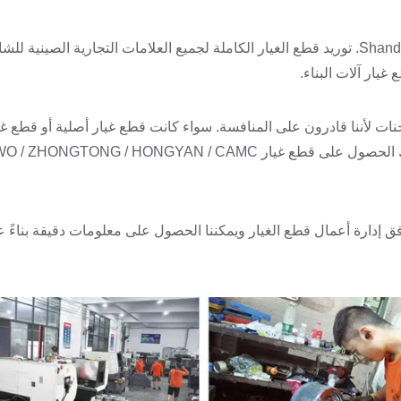
يمكن لشركة Shandong Youwo International Trading Co., Ltd. توريد قطع الغيار الكاملة لجميع العلامات التجارية الصيني
يار آلات البناء.
لدينا العديد من الموردين المباشرين للاختيار من بينها. يمكنك الحصول على قطع غيار GTONG / HONGYAN / CAMC
جيدة بتدفق إدارة أعمال قطع الغيار ويمكننا الحصول على معلومات دقيقة بناءً