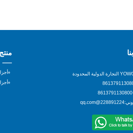
ا
منتج
أجزا
أجزا
+86
وني:
228891224@qq.com