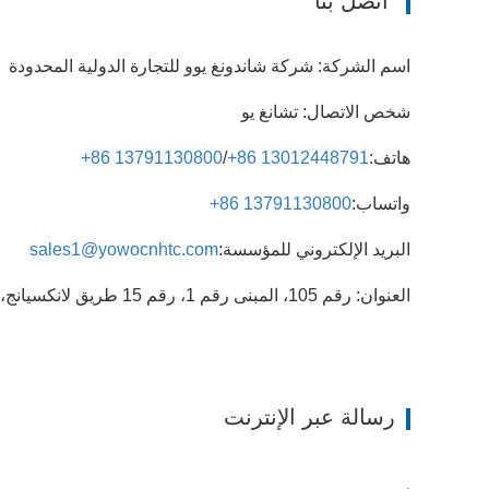
اتصل بنا
اسم الشركة: شركة شاندونغ يوو للتجارة الدولية المحدودة
شخص الاتصال: تشانغ يو
هاتف:
+86 13012448791
/
+86 13791130800
واتساب:
+86 13791130800
البريد الإلكتروني للمؤسسة:
sales1@yowocnhtc.com
العنوان: رقم 105، المبنى رقم 1، رقم 15 طريق لانكسيانج، شارع ياشان، منطقة تيانكياو، مدينة جينان، مقاطعة شاندونغ، الصين.
رسالة عبر الإنترنت