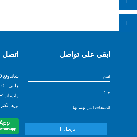
ابقى على تواصل
اتصل بن
شاندونغ YOWO التجارة الدولية المحدودة
هاتف:
+8613791130800
واتساب:
13791130800
بريد إلكتر
يرسل