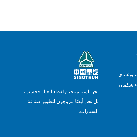
ء ويتشاي
ء شكمان
نحن لسنا منتجين لقطع الغيار فحسب،
بل نحن أيضًا مروجون لتطوير صناعة
السيارات.