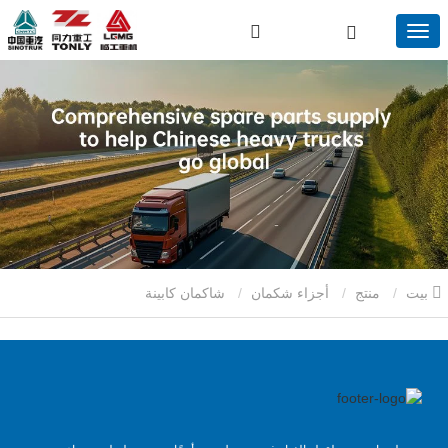
بيت
منتج
أجزاء شكمان
شاكمان كابينة