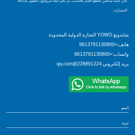
نحن لسنا منتجين لقطع الغيار فحسب، بل نحن أيضًا مروجون لتطوير صناعة
السيارات.
شاندونغ YOWO التجارة الدولية المحدودة
هاتف:
+8613791130800
واتساب:
+8613791130800
بريد إلكتروني:
228891224@qq.com