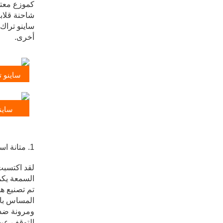
أخرى.
ساينو تراك HOWO 4X2
ساينو تراك 
1. متانة استثنائية وجودة البناء
السمعة يكم
تم تصنيع ه
المساس بالأ
ومرونة ضد 
التوقف عن 