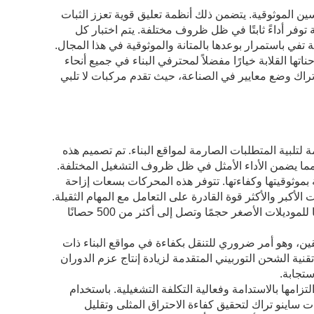
ن الموثوقية. يتضمن ذلك أنظمة تعليق قوية تعزز الثبات
وفر أداءً ثابتًا في ظل ظروف مختلفة. يتم اختبار كل
 تفي باستمرار بوعدها بالمتانة والموثوقية في هذا المجال.
ل شاحناتها القلابة خيارًا مفضلاً لمحترفي البناء في جميع أنحاء
و تراك وضع معايير في الصناعة، حيث تقدم مركبات لا تلبي
لتلبية المتطلبات الصارمة لمواقع البناء. تم تصميم هذه
مما يضمن الأداء الأمثل في ظل ظروف التشغيل المختلفة.
بموثوقيتها وكفاءتها. تتوفر هذه المحركات بسعات إزاحة
لأكبر والأكثر قوة القادرة على التعامل مع المهام الثقيلة.
عادةً ما تمتد تصنيفات القدرة الحصانية إلى نطاق واسع، بدءًا من حوالي 200 حصانًا للموديلات الأصغر حجمًا وتصل إلى أكثر من 500 حصانًا
ن، وهو أمر ضروري للتنقل بكفاءة في مواقع البناء ذات
ية الشحن التوربيني المتقدمة لزيادة إنتاج عزم الدوران
تجابة.
مها بالاستدامة وفعالية التكلفة التشغيلية. باستخدام
ساينو تراك لتحقيق كفاءة الاحتراق المثلى وتقليل