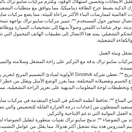
ليل الانبعاثات وتحسين استهلاك الوقود، وتلتزم مركبات ساينو تراك بالم
ك الذكية بضبط خرج الطاقة ديناميكيًا، مما يتوافق مع متطلبات التشغيل م
ت العالمية لممارسات البناء الأكثر مراعاة للبيئة، مما يضع مركبات ساي
اتصال تتمحور حول المستخدم **: تتميز مركبات ساينو تراك بواجهة تتمح
حديثة. توفر شاشات اللمس وصولاً بديهيًا إلى تشخيصات السيارة ووظائف
حكم التشغيلي. يمتد هذا الاتصال إلى تطبيقات الهاتف المحمول التي تت
والكفاءة التشغيلية.
ركبات ساينو تراك بدقة مع التركيز على راحة المشغل وسلامته والتميز
ممتدة.
** تصميم مريح **: تعطي شركة Sinotruk الأولوية لمبادئ ا
واع الجسم وتفضيلاته المختلفة، مما يعزز الوضع الأمثل ويقلل من خطر 
وتخطيطات لوحة المعلومات البديهية على تعزيز الراحة التشغيلية، مم
في المناخ **: تحافظ أنظمة التحكم في المناخ المتقدمة في مركبات 
ستفيد المشغلون من إعدادات درجة الحرارة القابلة للتخصيص والتي تضمن
العمل المواتية التي تدعم الإنتاجية والتركيز.
الحد من الضوضاء **: تدمج ساينو تراك تقنيات متطورة لتقليل الضوضاء
يم المدروس هذه بيئة تشغيل أكثر هدوءًا، مما يقلل من عوامل التشت