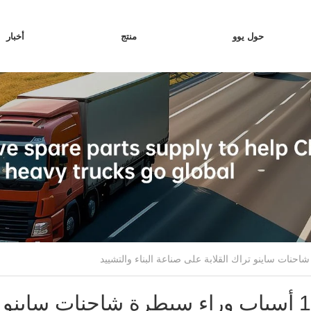
حول يوو
منتج
أخبار
أهم 10 أسباب وراء سيطرة شاحنات ساينو 