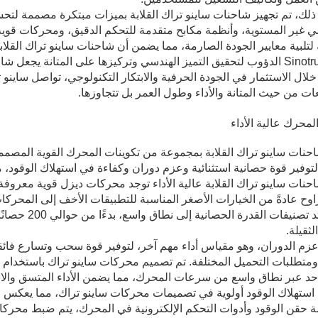
ذلك، تم تجهيز شاحنات ساينو تراك القلابة بميزات مبتكرة مصممة لتحسي
ي غير المستوية، وأنظمة مكابح متقدمة للتحكم الدقيق، ومحركات قوية ت
تلبية معايير الجودة الصارمة، مما يضمن أن شاحنات ساينو تراك القلابة
إن سعي Sinotruk الدؤوب لتحقيق التميز الهندسي وتركيزها على المتانة يجع
خلال الاستثمار في الجودة الحرفية والابتكار التكنولوجي، تواصل ساين
ات من حيث المتانة والأداء وطول العمر بل تتجاوزها.
حنات ساينو تراك القلابة بمجموعة من تكوينات المحرك القوية المصممة 
توفير قوة حصانية استثنائية وعزم دوران وكفاءة في استهلاك الوقود، 
نات ساينو تراك القلابة عالية الأداء توجد محركات ديزل قوية معروفة 
اوح عادةً من الخيارات الأصغر المناسبة للتطبيقات الأخف إلى المحركات ا
لثقيلة.
زم الدوران، وهو مقياس أداء مهم آخر، لتوفير قوة سحب وتسارع فائقي
متطلبات التحميل المختلفة. تم تصميم محركات ساينو تراك باستخدام تقن
د عبر نطاق واسع من سرعات المحرك، مما يضمن الأداء المتسق والاس
استهلاك الوقود أولوية في تصميمات محركات ساينو تراك، مما يعكس التزا
 حقن الوقود وأدوات التحكم الإلكترونية في المحرك، يتم ضبط محركات 