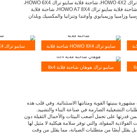
كموزع معتمد للشاحنات القلابة ساينو تراك، تبيع بشكل رئيسي شاحنة قلابة ساينو تراك HOWO 4X2، شاحنة قلابة ساينو تراك HOWO 6X4،
شاحنة قلابة ساينو تراك HOWO 8X4، شاحنة قلابة ساينو تراك HOWO A7 6X4، شاحنة قلابة ساينو تراك HOWO A7 8X4، شاحنة قلابة
نو تراك شاحنة قلابة HOHAN 8×4 إلى نيجيريا وروسيا وزامبيا وزيمبابوي وأوغندا وتنزانيا والمكسيك وبلدان
ساينو تراك HOWO 8X4 شاحنة قلابة
ساينو تراك A7 6X4 شاحنة قلابة
ساينو تراك هوهان شاحنة قلابة 8x4
شاحنات ثقيلة مشهورة ببنيتها القوية ومتانتها الاستثنائية. وفي قلب هذه
بات التشغيلية الصارمة في صناعة البناء والتشييد.
ضمن قدرتها على تحمل أصعب البيئات والأحمال الثقيلة دون
لفولاذية المقواة، والتي توفر سلامة هيكلية لا مثيل لها
بل يقلل أيضًا من متطلبات الصيانة، مما يقلل من وقت