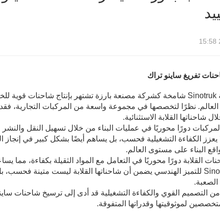
يد
نات تفريغ ساينو تراك
تقف شركة Sinotruk شامخة كشركة مصنعة بارزة تشتهر بإنتاج شاحنات 
ال شاحناتها القلابة الاستثنائية.
لمركبات دورًا محوريًا في عمليات البناء من خلال تسهيل النقل والنشر
 يعزز الكفاءة التشغيلية فحسب، بل يساهم أيضًا بشكل كبير في إنجاز ا
اقع البناء على مستوى العالم.
ات القلابة دورًا محوريًا في التعامل مع المواد الثقيلة بكفاءة، مما يسا
شركة Sinotruk للتميز الهندسي يضمن أن شاحناتها القلابة ليست متينة فح
الصعبة.
من التصميم القوي والكفاءة التشغيلية قد أدى إلى ترسيخ شاحنات ساينو 
تخصصين لموثوقيتها وقدراتها المتفوقة.