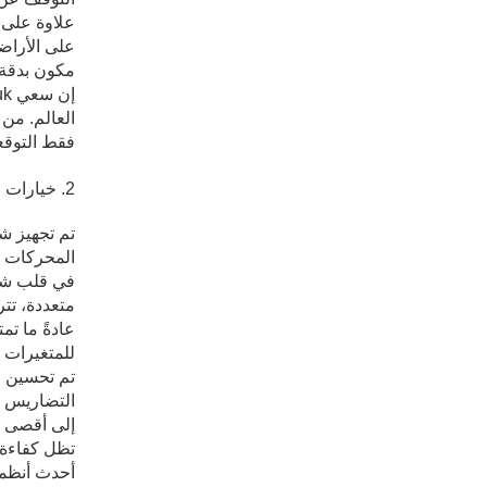
علاوة على 
على الأراض
مكون بدقة ل
العالم. من 
فقط التوقع
2. خيارات المحرك عالية الأداء
تم تجهيز شا
المحركات ل
في قلب شاح
متعددة، تتر
للمتغيرات ا
تم تحسين ع
التضاريس و
إلى أقصى ح
تظل كفاءة 
أحدث أنظمة