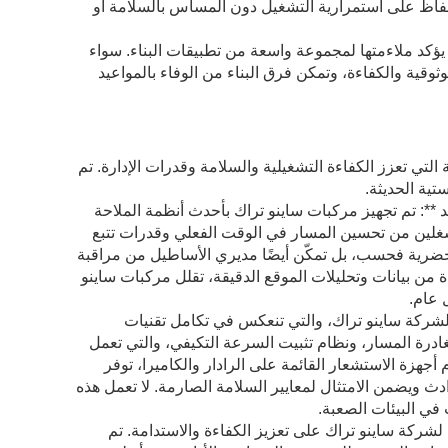
فاظ على استمرارية التشغيل دون المساس بالسلامة أو
يؤكد ملاءمتها لمجموعة واسعة من تطبيقات البناء. سواء
وثوقية والكفاءة، وتمكن فرق البناء من الوفاء بالمواعيد
تي تعزز الكفاءة التشغيلية والسلامة وقدرات الإدارة. تم
تية الحديثة.
لعالمي (GPS) وأنظمة الاتصالات عن بعد **: تم تجهيز مركبات ساينو تراك بأحدث أنظمة الملاحة
عن بعد، مما يمكّن المشغلين من تحسين المسار في الوقت الفعلي وقدرات تتبع
 الحضرية فحسب، بل تمكّن أيضًا مديري الأساطيل من مراقبة
ة من بيانات وتحليلات الموقع الدقيقة، تقلل مركبات ساينو
 عام.
م لشركة ساينو تراك، والتي تنعكس في تكامل تقنيات
درة المسار، ونظام تثبيت السرعة التكيفي، والتي تعمل
هزة الاستشعار القائمة على الرادار والكاميرا، توفر
دث ويضمن الامتثال لمعايير السلامة الصارمة. لا تعمل هذه
في البيئات الصعبة.
ة لشركة ساينو تراك على تعزيز الكفاءة والاستدامة. تم