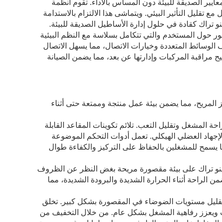
عايير الصديقة للبيئة دون المساس بالأداء. تقوم أنظمة
ع تقليل التأثير البيئي. ويتماشى هذا الالتزام بالاستدامة
نو تراك كقادة في حلول إدارة الأساطيل الصديقة للبيئة.
ور حول المستخدم والتي تتكامل بسلاسة مع النظم البيئية
 الوسائط المتعددة وخيارات الاتصال، مما يسهل الاتصال
يح مراقبة المركبات وإدارتها عن بعد، مما يضمن الصيانة
 المريح، مما يضمن بيئة عمل منتجة وممتعة حتى أثناء
لتصميم المريح لتعزيز راحة المشغل وتقليل التعب. تلائم تكوينات المقاعد القابلة
الإجهاد العضلي الهيكلي. تعمل أدوات التحكم الموضوعة
ا يسمح للمشغلين بالحفاظ على التركيز والكفاءة طوال
ساينو تراك على بيئة مقصورة مريحة بغض النظر عن الظروف
 الراحة أثناء الحرارة الشديدة والبرودة الشديدة، مما
 لتقليل مستويات الضوضاء في المقصورة بشكل كبير. تخلق
يت ويعزز رفاهية المشغل بشكل عام. من خلال التخفيف من