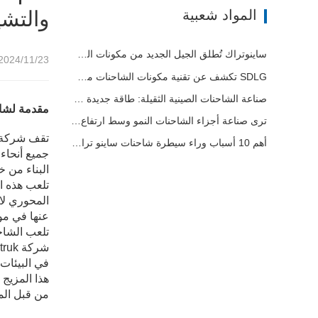
المواد شعبية
والتشي
ساينوتراك تُطلق الجيل الجديد من مكونات الشاحنات الثقيلة: تعزيز الكفاءة والموثوقية للخدمات اللوجستية العالمية
2024/11/23 15:58
SDLG تكشف عن تقنية مكونات الشاحنات من الجيل التالي لتعزيز الكفاءة اللوجستية العالمية
صناعة الشاحنات الصينية الثقيلة: طاقة جديدة وصادرات كمحركات توأم ، مع قيام الشركات المحلية بتسريع ارتفاعها
مقدمة لشاح
ترى صناعة أجزاء الشاحنات النمو وسط ارتفاع الطلب على المركبات التجارية
أهم 10 أسباب وراء سيطرة شاحنات ساينو تراك القلابة على صناعة البناء والتشييد
البناء من خل
تلعب هذه ا
المحوري لا
عنها في مو
تلعب الشاحن
في البيئات 
هذا المزيج 
من قبل الم