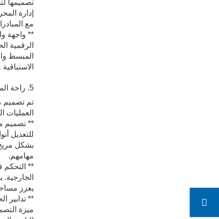
تصميمها لتق
إدارة المحر
مع المبادرا
** واجهة و
الرقمية ال
المبسط والت
الاستباقية 
5. راحة المشغل وبيئة العمل
تم تصميم م
العمليات ال
للتعديل أن
بشكل مريح 
مهامهم.
** التحكم 
الخارجية. ي
يعزز مساحة 
** تدابير 
ميزة التصم