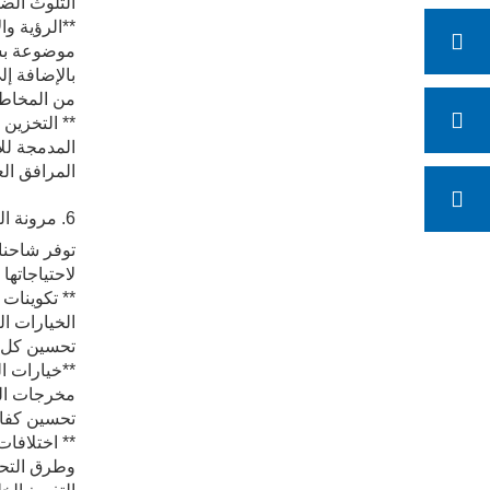
التلوث الض
**الرؤية وا
موضوعة بشك
بالإضافة إل
من المخاطر
** التخزين
المدمجة لل
المرافق ال
6. مرونة التخصيص
توفر شاحنا
لاحتياجاتها
** تكوينات
الخيارات ا
تحسين كل مر
**خيارات ا
مخرجات الط
تحسين كفاءة
وطرق التحمي