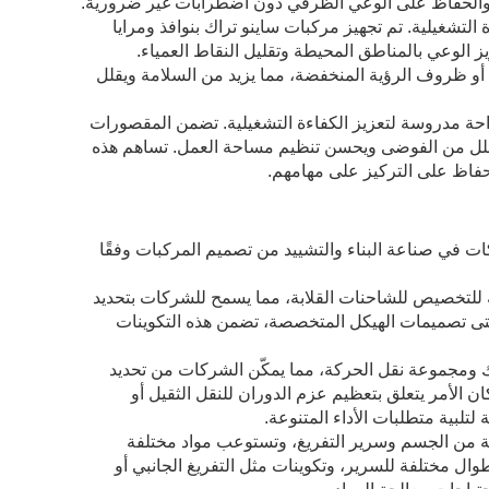
 والحفاظ على الوعي الظرفي دون اضطرابات غير ضرورية.
ءة التشغيلية. تم تجهيز مركبات ساينو تراك بنوافذ ومرايا
الوعي بالمناطق المحيطة وتقليل النقاط العمياء.
ية أو ظروف الرؤية المنخفضة، مما يزيد من السلامة ويقلل
احة مدروسة لتعزيز الكفاءة التشغيلية. تضمن المقصورات
قلل من الفوضى ويحسن تنظيم مساحة العمل. تساهم هذه
حفاظ على التركيز على مهامهم.
ت في صناعة البناء والتشييد من تصميم المركبات وفقًا
لة للتخصيص للشاحنات القلابة، مما يسمح للشركات بتحديد
حتى تصميمات الهيكل المتخصصة، تضمن هذه التكوينات
 ومجموعة نقل الحركة، مما يمكّن الشركات من تحديد
 الأمر يتعلق بتعظيم عزم الدوران للنقل الثقيل أو
تلبية متطلبات الأداء المتنوعة.
لتفريغ **: تدعم شاحنات تفريغ Sinotruk أشكالًا مختلفة من الجسم وسرير التفريغ، وتستوعب مواد مختلفة
طوال مختلفة للسرير، وتكوينات مثل التفريغ الجانبي أو