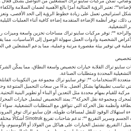
وضائي، تمكن مركبات ساينو تراك المشغلين من التواصل بشكل فعال
لإضاءة**: تعتبر الرؤية المثالية أمرًا بالغ الأهمية لضمان السلامة والكفا
ل استراتيجي تعمل على زيادة خطوط الرؤية إلى الحد الأقصى، وتعزيز 
ى ذلك، توفر أنظمة الإضاءة المتقدمة إضاءة كافية أثناء العمليات الليل
 التشغيلية.
 والراحة **: توفر مركبات ساينو تراك مساحات تخزين واسعة وميزات ر
أغراض الشخصية وأدوات العمل سهولة الوصول إلى الأساسيات، مما ي
عملية في توفير بيئة مقصورة مرتبة وعملية، مما يدعم المشغلين في ال
ت ساينو تراك القلابة خيارات تخصيص واسعة النطاق، مما يمكّن الشركا
 التشغيلية المحددة ومتطلبات الصناعة.
 متعددة الاستخدامات **: توفر ساينو تراك مجموعة من التكوينات القاب
لتي تناسب تطبيقاتها بشكل أفضل. بدءًا من سعات التحميل المتنوعة و
كبة للقيام بمهام محددة مثل التعدين أو البناء أو تطوير البنية التحتية.
لمحرك ومجموعة نقل الحركة**: يمتد التخصيص ليشمل خيارات المحرك
اقة وأنظمة نقل الحركة التي تتوافق مع المتطلبات التشغيلية. سواء كان
 استهلاك الوقود للنقل لمسافات طويلة، فإن ساينو تراك توفر المرونة ل
** اختلافات الجسم وسرير ا
ل / التفريغ. تشتمل الخيارات على هياكل من الفولاذ أو الألومنيوم، وأ