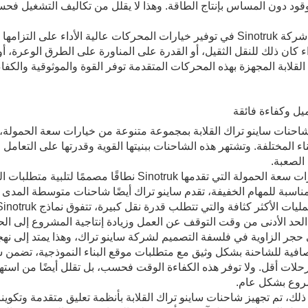
قود دون المساس بإنتاج الطاقة. وهذا لا يقلل من تكاليف التشغيل فحسب
يؤكد تفاني شركة Sinotruk في توفير خيارات المحركات عالية الأداء عل
اء كان ذلك للنقل الثقيل، أو القدرة على المناورة على الطرق الوعرة
القلابة المجهزة بهذه المحركات المتقدمة توفر القوة والموثوقية والكفاءة
احنات ساينو تراك القلابة بمجموعة متنوعة من خيارات سعة الحمولة، و
اء المختلفة. وتشتهر هذه الشاحنات ببنيتها القوية وقدرتها على التعامل 
 الصعبة.
تشمل خيارات سعة الحمولة التي تقدمها Sinotruk ن
لمناسبة للمهام الخفيفة، تقدم ساينو تراك أيضًا شاحنات متوسطة المدى
لحد الأدنى من وقت التوقف عن العمل وزيادة إنتاجية المشروع إلى الح
 حجر الزاوية في فلسفة التصميم لشركة ساينو تراك، وهذا يمتد إلى 
صافية للشاحنة بشكل وثيق مع متطلبات موقع البناء النموذجية، تضمن 
حلات أقل. ولا توفر هذه الكفاءة الوقت فحسب، بل تقلل أيضًا من استهل
روع بشكل عام.
لك، تم تجهيز شاحنات ساينو تراك القلابة بأنظمة تعليق متقدمة وتكوين