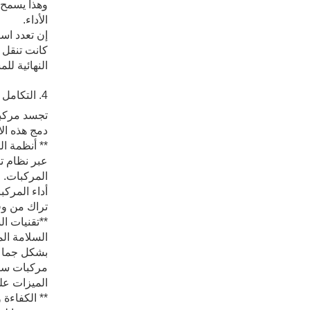
وهذا يسمح 
الأداء.
إن تعدد اس
كانت تنقل ا
النهائية لل
4. التكامل التكنولوجي المتقدم
تجسد مركبا
دمج هذه الا
المركبات. ل
أداء المركب
تراك من وق
**تقنيات ال
السلامة ال
بشكل جماعي
مركبات ساين
الميزات عل
** الكفاءة 