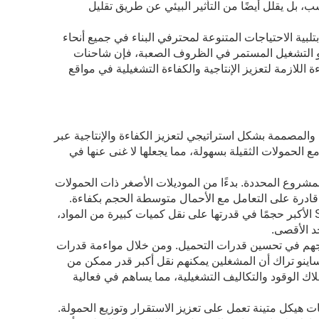
، بل يقلل أيضًا من التأثير البيئي عن طريق تقليل
ى التزامها بتلبية الاحتياجات المتنوعة لمحترفي البناء في جميع أنحاء
، أو التشغيل المستمر في الظروف الصعبة، فإن شاحنات
 اللازمة لتعزيز الإنتاجية والكفاءة التشغيلية في مواقع
المصممة بشكل استراتيجي لتعزيز الكفاءة والإنتاجية عبر
مع الحمولات الثقيلة بسهولة، مما يجعلها لا غنى عنها في
طاقًا مصممًا لتلبية متطلبات المشروع المحددة. بدءًا من الموديلات الأصغر ذات الحمولات
 قادرة على التعامل مع الأحمال متوسطة الحجم بكفاءة.
بالنسبة للعمليات الأكثر كثافة والتي تتطلب قدرة نقل كبيرة، تتفوق نماذج Sinotruk الأكبر حجمًا في قدرتها على نقل كميات كبيرة من المواد،
د الأقصى.
نهجهم في تحسين قدرات التحميل. ومن خلال مواءمة قدرات
ساينو تراك أن المشغلين يمكنهم نقل أكبر قدر ممكن من
اك الوقود والتكاليف التشغيلية، مما يساهم في فعالية
ات هيكل متينة تعمل على تعزيز الاستقرار وتوزيع الحمولة.