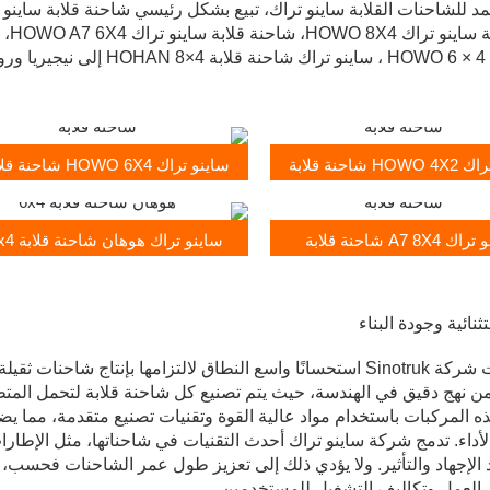
ساينو تراك HOWO 6 × 4 ، ساي
 شاحنة قلابة
ساينو تراك HOWO 6X4 شاحنة قلابة
A7 8X4 شاحنة قلابة
ساينو تراك هوهان شاحنة قلابة 6x4
لقد اكتسبت شركة Sinotruk استحسانًا واسع النطاق لالتزامها بإنتاج 
ن نهج دقيق في الهندسة، حيث يتم تصنيع كل شاحنة قلابة لتحمل المتطل
ذه المركبات باستخدام مواد عالية القوة وتقنيات تصنيع متقدمة، مما ي
داء. تدمج شركة ساينو تراك أحدث التقنيات في شاحناتها، مثل الإطارات ا
الإجهاد والتأثير. ولا يؤدي ذلك إلى تعزيز طول عمر الشاحنات فحسب، 
العمل وتكاليف التشغيل للمستخدمين.