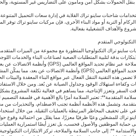
بنقل الحمولات بشكل آمن ومأمون على التضاريس غير المستوية، والح
تخدامات شاحنات ساينو تراك القلابة في إدارة سعات التحميل المتنوعة 
لركام أو التربة أو مواد البناء الأخرى، فإن مركبات ساينو تراك توفر الم
مشروع والأهداف التشغيلية بفعالية.
ت ساينو تراك التكنولوجيا المتطورة مع مجموعة من الميزات المتقدمة ال
بتكارات بدقة لتلبية المتطلبات الصعبة لصناعات البناء والخدمات اللوجس
** أنظمة الملاحة عبر نظام تحديد المواقع ا
عبر نظام تحديد المواقع العالمي (GPS) وأنظمة الاتصالات 
ا تضمن هذه التقنية التنقل الفعال عبر مواقع البناء المعقدة والبيئات
ات وكفاءة استهلاك الوقود وجداول الصيانة عن بُعد. ومن خلال الاستفاد
ت السفر وتعزز الإنتاجية، مما يساهم في فعالية تكلفة المشروع بشكل
سلامة المتقدمة**: تعتبر السلامة أمرًا بالغ الأهمية في فلسفة التصمي
متقدمة. وتشمل هذه الأنظمة أنظمة تجنب الاصطدام، والتحذيرات من مغا
 على تخفيف المخاطر المرتبطة بالعمليات الثقيلة. من خلال استخدام أج
و تراك للمشغلين وعيًا ظرفيًا معززًا، مما يقلل من احتمالية وقوع حوا
ى حماية الموظفين والأصول فحسب، بل تعزز أيضًا استمرارية العمليات 
والاستدامة **: إلى جانب السلامة والملاحة، تركز الابتكارات التكنولوجي