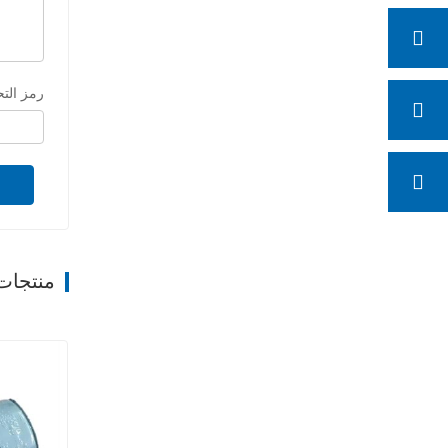
رمز الت
منتجات