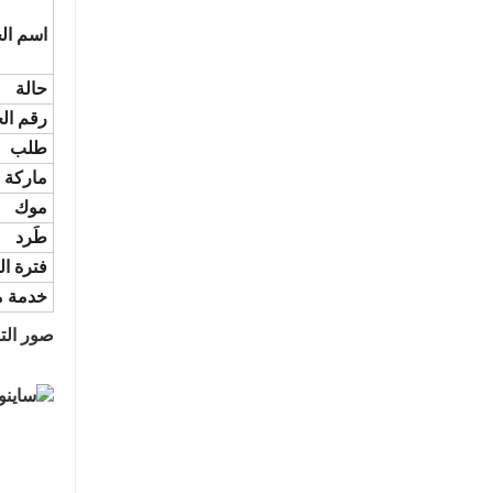
اسم ال
حالة
رقم ال
طلب
ماركة
موك
طَرد
فترة ا
خدمة ما
صور الت