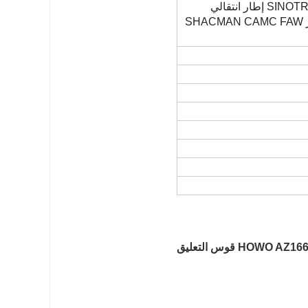
قطع غيار شاحنات السيارات SINOTRUK HOWO Cab إطار انتقالي
للتعليق الأمامي AZ1664430043 لشاحنة جرار SHACMAN CAMC FAW