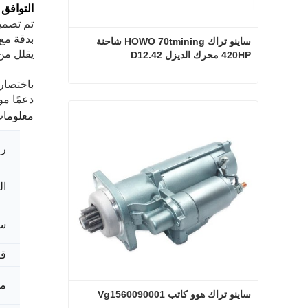
التوافق 
بدقة مع 
ساينو تراك HOWO 70tmining شاحنة 
يقلل من 
420HP محرك الديزل D12.42
ساينو تراك HOWO 70tmining شاحنة 420HP محرك الديزل D12.42
دعمًا مو
معلومات
اتصل الآن
رق
ال
س
ق
مو
ساينو تراك هوو كاتب Vg1560090001