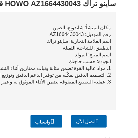
ساينو تراك HOWO AZ1664430043 قوس التعليق
مكان المنشأ: شاندونغ، الصين
رقم الموديل: AZ1664430043
اسم العلامة التجارية: ساينو تراك
التطبيق: للشاحنة الثقيلة
اسم المنتج: المولد
الجودة: حسب حاجتك
1. مواد عالية القوة تضمن متانة وثبات ممتازين أثناء التشغيل.
2. التصميم الدقيق يمكّنه من توفير الدعم الدقيق وتوزيع الضغط المناسب لنظام التعليق.
3. عملية التصنيع المتفوقة تضمن الأداء الموثوق به وعمر الخدمة الطويل، مما يقلل من تكاليف الصيانة.
اتصل الآن
واتساب