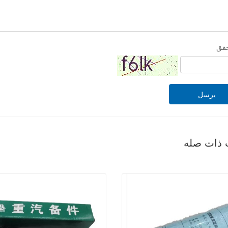
حقق
يرسل
 ذات صله