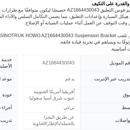
والقدرة على التكيف
هيكل السيارة وإعدادات التعليق، مما يضمن التكامل السلس والأداء السل
وقت التوقف عن العمل أثناء عمليات الصيانة أو الإصلاح.
ب
ثوقًا به ويساهم في تجربة قيادة فائقة.
 أساسية.
خدمة ص
م الموديل
AZ1664430043
الأصلية
تدريب عبر الإنترنت
يدعم
موعد ا
أفريقيا أمريكا الجنوبية
وق
جودة
جنوب شرق آسيا منغوليا
سط
تي/تي
أجزاء 
عن طريق البحر/
اصلات
تدريب 
بالجملة/بالإطار/الحاوية