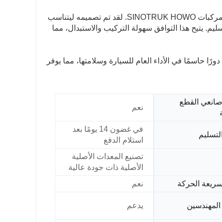
تم تصميم قوس التعليق AZ1664430043 خصيصًا ليكون متوافقًا مع طرازات مركبات SINOTRUK HOWO. لقد تم تصميمه ليتناسب
يم. يتيح هذا التوافق سهولة التركيب والاستبدال، مما
اختصار، تلعب SINOTRUK HOWO AZ1664430043 Suspension Bracket دورًا حاسمًا في الأداء العام للسيارة وسلامتها، مما يوفر
انعي القطع
نعم
في غضون 14 يومًا بعد
لتسليم
استلام الدفع
تصنيع المعدات الأصلية
الأصلية ذات جودة عالية
سريعة الحركة
نعم
المهندسين
يدعم