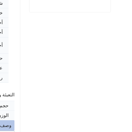
شه
خد
ساينو تراك هوو كاتب Vg1560090001
أج
اتصل الآن
أج
أج
حز
عل
رم
التعبئة 
حجم 
الوزن
وصف ا