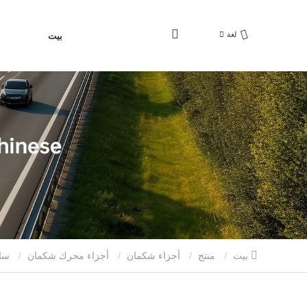
لغة
بيت
بيت
منتج
أجزاء شكمان
أجزاء محرك شكمان
ساينو تراك HOWO AZ1664430043 قوس التعليق