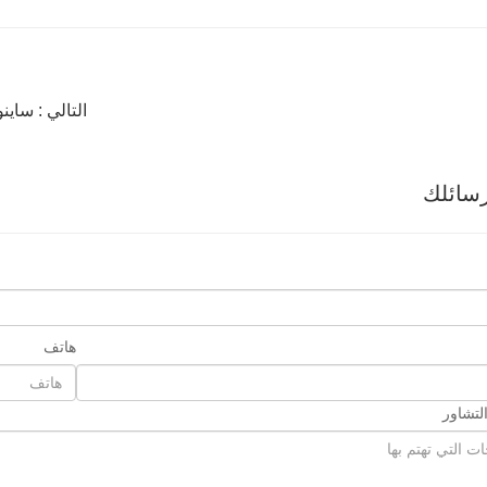
التالي : ساينو تراك HOWO WG9719820002 رف
سائلك
هاتف
لتشاور