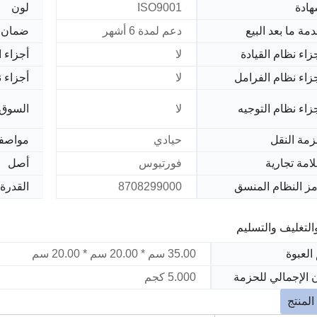
ادة
ISO9001
لون
مة ما بعد البيع
دعم لمدة 6 أشهر
ضمان
زاء نظام القيادة
لا
أجزاء ا
زاء نظام الفرامل
لا
أجزاء ن
زاء نظام التوجيه
لا
السوق 
مة النقل
حيادي
مواصف
امة تجارية
فورتيوس
أصل
ز النظام المنسق
8708299000
القدرة 
والتغليف والتسليم
العبوة
35.00 سم * 20.00 سم * 20.00 سم
 الإجمالي للحزمة
5.000 كجم
لمنتج