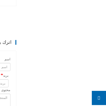
اترك ر
اسم
بريد
محتوى ا