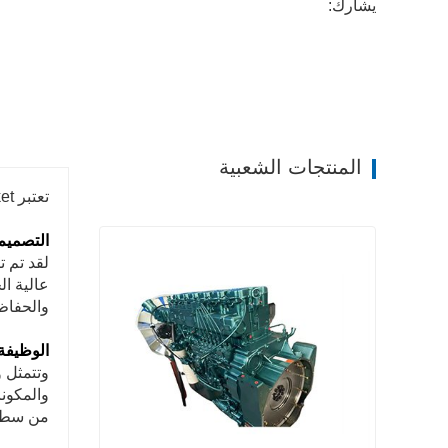
يشارك:
المنتجات الشعبية
تعتبر SINOTRUK HOWO AZ1664430043 Suspension Bracket مكونًا أساسيًا في نظام تعليق السيارة.
التصميم
لقد تم ت
عالية ال
والحفاظ
الوظيفة 
وتتمثل 
والمكون
من سطح 