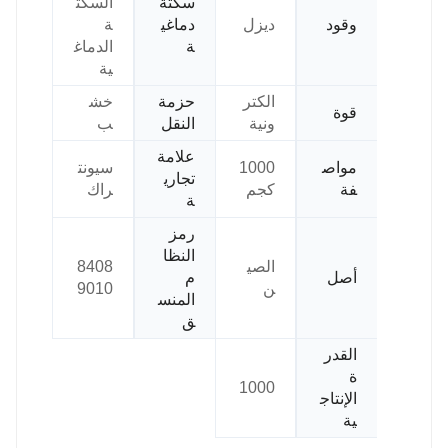
سكتة
السكت
وقود
ديزل
دماغي
ة
ة
الدماغ
ية
الكتر
حزمة
خش
قوة
ونية
النقل
ب
علامة
مواص
1000
سيونت
تجاري
فة
كجم
راك
ة
رمز
النظا
الصي
8408
أصل
م
ن
9010
المنس
ق
القدر
ة
1000
الإنتاج
ية