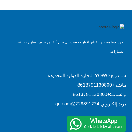
نحن لسنا منتجين لقطع الغيار فحسب، بل نحن أيضًا مروجون لتطوير صناعة
السيارات.
شاندونغ YOWO التجارة الدولية المحدودة
هاتف:
+8613791130800
واتساب:
+8613791130800
بريد إلكتروني:
228891224@qq.com