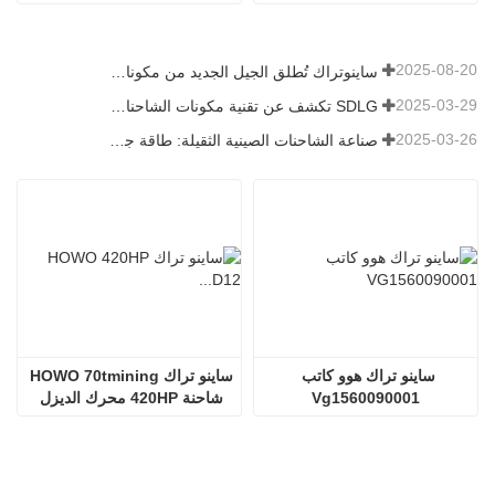
Wg9725160510
2025-08-20
ساينوتراك تُطلق الجيل الجديد من مكونات الشاحنات الثقيلة: تعزيز الكفاءة والموثوقية للخدمات اللوجستية العالمية
2025-03-29
SDLG تكشف عن تقنية مكونات الشاحنات من الجيل التالي لتعزيز الكفاءة اللوجستية العالمية
2025-03-26
صناعة الشاحنات الصينية الثقيلة: طاقة جديدة وصادرات كمحركات توأم ، مع قيام الشركات المحلية بتسريع ارتفاعها
ساينو تراك هوو كاتب 
ساينو تراك HOWO 70tmining 
Vg1560090001
شاحنة 420HP محرك الديزل 
D12.42