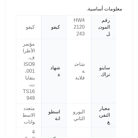
معلومات أساسية.
رقم
HW4
المودي
2120
كيفو
كيفو
ل
243
مؤتمر
الأطرا
ف،
شاحن
ISO9
ساينو
شهاد
ة
001،
تراك
ة
قلابة
بنفايا
ت،
TS16
949
معيار
متعدد
اليورو
اسطو
التفري
الاسط
الثاني
انة
غ
وانات
4