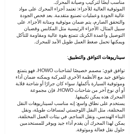
مناسب أيضًا لتركيب وصيانة المحرك.
الموثوقية العالية للأجزاء: تعتمد أجزاء المحرك على مواد
عالية الجودة وعمليات تصنيع متقدمة. بعد فحص الجودة
والتحقق الصارم، يتم ضمان موثوقية ومتانة الأجزاء. على
سبيل المثال، الأجزاء الرئيسية مثل المكابس وقضبان
التوصيل وأعمدة الكرنك تتمتع بقوة عالية ومقاومة للتآكل
ويمكنها تحمل ضغط العمل طويل الأمد للمحرك.
سيناريوهات التوافق والتطبيق
:
توافق قوي: مصمم خصيصًا لشاحنات HOWO، فهو يتمتع
بتوافق جيد مع الأنظمة الأخرى للمركبة ويمكنه ضمان أداء
وموثوقية السيارة بأكملها. سواء كان جرارًا أو شاحنة قلابة
أو أي نوع آخر من شاحنات HOWO، فإن مجموعة
المحرك هذه يمكن تكييفها.
يستخدم على نطاق واسع: إنه مناسب لسيناريوهات النقل
المختلفة، مثل النقل اللوجستي لمسافات طويلة، ونقل
البناء الهندسي، ونقل المناجم. في بيئات العمل المختلفة،
يمكن لهذا المحرك أن يقدم أداء جيد ويوفر للمستخدمين
حلول نقل فعالة وموثوقة.