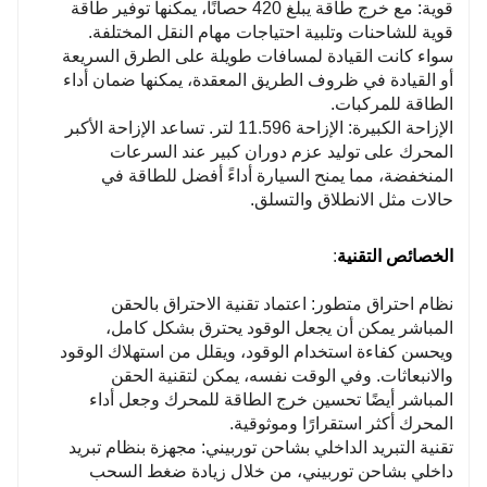
قوية: مع خرج طاقة يبلغ 420 حصانًا، يمكنها توفير طاقة
الأداء العام.
قوية للشاحنات وتلبية احتياجات مهام النقل المختلفة.
7. تطبيق متعدد الاستخدامات: مناسب لسيناريوهات النقل
سواء كانت القيادة لمسافات طويلة على الطرق السريعة
المختلفة، مما يوفر حلولاً فعالة وموثوقة.
أو القيادة في ظروف الطريق المعقدة، يمكنها ضمان أداء
الطاقة للمركبات.
الإزاحة الكبيرة: الإزاحة 11.596 لتر. تساعد الإزاحة الأكبر
المحرك على توليد عزم دوران كبير عند السرعات
المنخفضة، مما يمنح السيارة أداءً أفضل للطاقة في
حالات مثل الانطلاق والتسلق.
الخصائص التقنية
:
نظام احتراق متطور: اعتماد تقنية الاحتراق بالحقن
المباشر يمكن أن يجعل الوقود يحترق بشكل كامل،
ويحسن كفاءة استخدام الوقود، ويقلل من استهلاك الوقود
والانبعاثات. وفي الوقت نفسه، يمكن لتقنية الحقن
المباشر أيضًا تحسين خرج الطاقة للمحرك وجعل أداء
المحرك أكثر استقرارًا وموثوقية.
تقنية التبريد الداخلي بشاحن توربيني: مجهزة بنظام تبريد
داخلي بشاحن توربيني، من خلال زيادة ضغط السحب