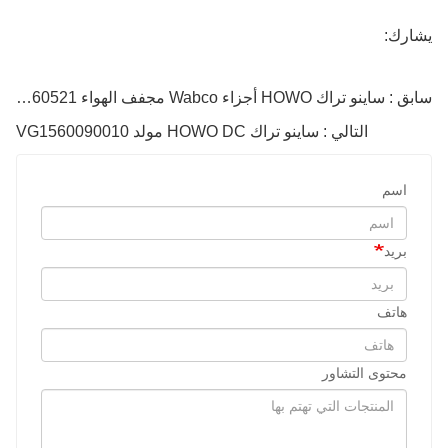
يشارك:
سابق : ساينو تراك HOWO أجزاء Wabco مجفف الهواء Wg9000360521
التالي : ساينو تراك HOWO DC مولد VG1560090010
اسم
بريد
هاتف
محتوى التشاور