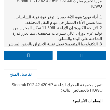
مزايا تجميع محرك الشاحنة Sinotruk D12.42 420HP
HOWO:
1. أداء قوي: بقوة 420 حصان، توفر قوة قوية للشاحنات،
مما يضمن الأداء الممتاز في مهام النقل المختلفة.
2. الإزاحة الكبيرة: إن الإزاحة 11.596L تمكن المحرك من
توليد عزم دوران عالي بسرعات منخفضة، مما يعزز قدرة
الشاحنة على البدء والتسلق.
3. التكنولوجيا المتقدمة: تعمل تقنية الاحتراق بالحقن المباشر
على جعل الوقود يحترق بشكل كامل، مما يحسن كفاءة
استهلاك الوقود ويقلل الانبعاثات. كما يساهم نظام التبريد
الداخلي المزود بشاحن توربيني وتبديد الحرارة المبرد بالماء
في تحسين الطاقة والموثوقية.
4. الهيكل المستقر: يوفر التصميم ذو الست أسطوانات
تفاصيل المنتج
المضمنة توازنًا واستقرارًا جيدًا، مما يقلل من الاهتزاز
والضوضاء. كما أنه سهل التركيب والصيانة.
تتميز مجموعة المحرك لشاحنة Sinotruk D12.42 420HP
5. أجزاء عالية الجودة: مكونات المحرك مصنوعة من مواد
HOWO بالخصائص التالية:
عالية الجودة وتم تصنيعها بعمليات متقدمة، مما يضمن
المتانة والموثوقية.
المعلمات الأساسية
:
6. التوافق القوي: مصمم خصيصًا لشاحنات HOWO، فهو
يتمتع بتوافق ممتاز مع أنظمة المركبات الأخرى، مما يضمن