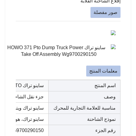
إقلاع الشاحنة القلابة
صور مفصلة
معلمات المنتج
اسم المنتج
ساينو تراك HOWO PTO مضخة مدفوعة WG9700290150 مضخة تفريغ شاحنة Pto
وصف
جزء نقل الشاحنة POWER TAKE OFF PTO
مناسبة للعلامة التجارية للمحرك
ساينو تراك ويتشاي WD615
نموذج الشاحنة
ساينو تراك، هوو، شكمان F3000، هوو 371، فاو، فوتون، بيبين، جاك،
رقم الجزء
WG9700290150