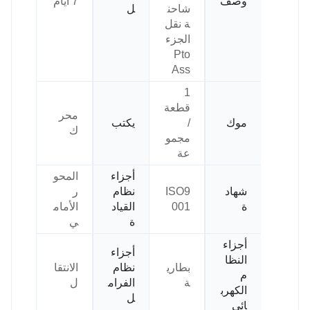
وصف
7 أيام
شاحن
ل
ة نقل
الجزء
Pto
Ass
1
قطعة
محر
موك
/
يكتب
ك
مجمو
عة
أجزاء
المحو
شهاد
ISO9
نظام
ر
ة
001
القياد
الأمام
ة
ي
أجزاء
أجزاء
النظا
بطاري
نظام
الانتقا
م
ة
الفرام
ل
الكهرب
ل
ائي