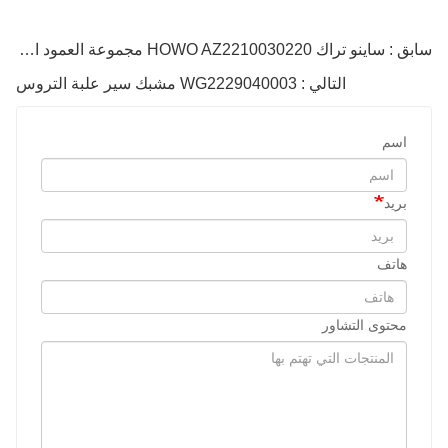
سابق : ساينو تراك HOWO AZ2210030220 مجموعة العمود المساعد
التالي : WG2229040003 مشبك سير علبة التروس
اسم
بريد
هاتف
محتوى التشاور