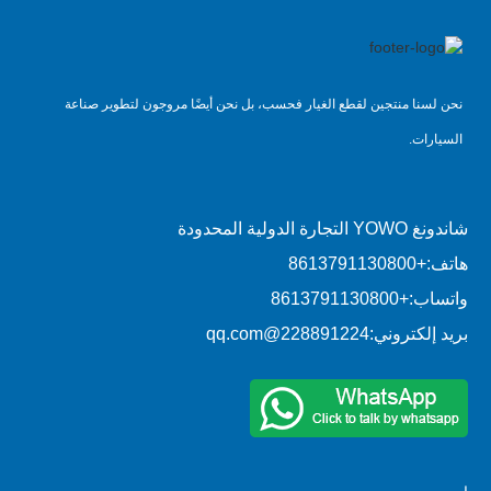
نحن لسنا منتجين لقطع الغيار فحسب، بل نحن أيضًا مروجون لتطوير صناعة
السيارات.
شاندونغ YOWO التجارة الدولية المحدودة
هاتف:
+8613791130800
واتساب:
+8613791130800
بريد إلكتروني:
228891224@qq.com