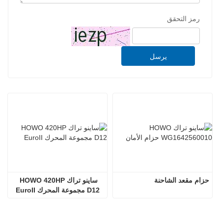
رمز التحقق
يرسل
حزام مقعد الشاحنة
ساينو تراك HOWO 420HP 
D12 مجموعة المحرك EuroII