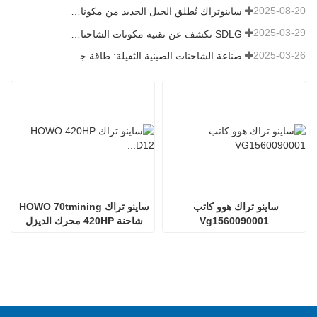
2025-08-20
ساينوتراك تُطلق الجيل الجديد من مكونات الشاحنات الثقيلة: تعزيز الكفاءة والموثوقية للخدمات اللوجستية العالمية
2025-03-29
SDLG تكشف عن تقنية مكونات الشاحنات من الجيل التالي لتعزيز الكفاءة اللوجستية العالمية
2025-03-26
صناعة الشاحنات الصينية الثقيلة: طاقة جديدة وصادرات كمحركات توأم ، مع قيام الشركات المحلية بتسريع ارتفاعها
ساينو تراك هوو كاتب 
ساينو تراك HOWO 70tmining 
Vg1560090001
شاحنة 420HP محرك الديزل 
D12.42