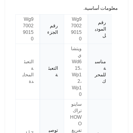
معلومات أساسية.
Wg9
Wg9
رقم
7002
رقم
7002
المودي
9015
الجزء
9015
ل
0
0
ويتشا
ي
مناسب
Wd6
التعبئ
ة
15،
التعبئ
ة
للمحر
Wp1
ة
المحاي
ك
2،
دة
Wp1
0
ساينو
تراك
HOW
O
تفريغ
توصي