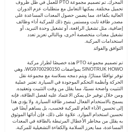
المحرك. تم تصميم مجموعة PTO للعمل في ظل ظروف
تحميل مختلفة. يمكنها التعامل مع متطلبات عزم الدوران
العالية بكفاءة، مما يضمن حصول المعدات المساعدة على
مصدر طاقة ثابت ومستمر. يتيح ذلك للمركبة أداء وظائف
إضافية، مثل تشغيل الرافعة، أو تشغيل وحدة التبريد، أو
تشغيل معدات متخصصة أخرى، وبالتالي تعزيز تعدد
استخدامات المركبة.
التوافق والفوائد
تم تصميم مجموعة PTO هذه خصيصًا لطراز مركبة
SINOTRUK HOWO بمواصفات WG9700290150، وهي
توفر توافقًا ممتازًا. ويتم دمجه بسلاسة مع مجموعة نقل
الحركة وأنظمة التحكم الموجودة في السيارة. تعتبر عملية
التثبيت واضحة نسبيًا، مما يقلل من وقت التثبيت وتعقيده.
ومن خلال توفير حل يمكن الاعتماد عليه لفصل الطاقة، فإنه
يسمح بالاستخدام الفعال لمصدر طاقة السيارة. ولا يؤدي هذا
إلى تحسين الأداء العام للمركبة فحسب، بل يساهم أيضًا في
تحسين استخدام الموارد. علاوة على ذلك، فإن أدائها الموثوق
به يقلل من مخاطر الأعطال المرتبطة بالطاقة في المعدات
المساعدة، مما يعزز السلامة والكفاءة التشغيلية للمركبة.