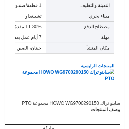
التعبئة والتغليف
1 قطعة/صندوق
ميناء بحري
تشينغداو
مصطلح الدفع
TT 30% مقدمًا، 70% دفع الرصيد قبل التسليم
مهلة
7 أيام عمل بعد استلام الدفعة الأولى
مكان المنشأ
جينان، الصين
المنتجات الرئيسية
ساينو تراك HOWO WG9700290150 مجموعة PTO
وصف المنتجات
ماركة