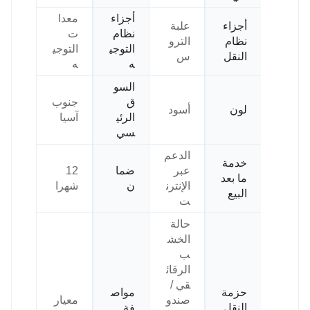
أجزاء
معدا
أجزاء
علبة
نظام
ت
نظام
الترو
التوجي
التوجي
النقل
س
ه
ه
السو
ق
جنوب
لون
أسود
الرئي
آسيا
سي
الدعم
خدمة
عبر
ضما
12
ما بعد
الإنترن
ن
شهرا
البيع
ت
حالة
الخش
ب
الرقائ
قي /
حزمة
مواص
صندو
معيار
النقل
فة