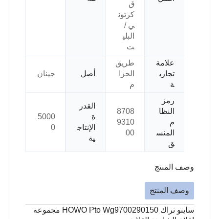
ق
كرتون
ي /
البلي
ت
علامة
طريق
تجاري
الحزا
أصل
جينان
ة
م
رمز
القدر
النظا
8708
ة
5000
م
9310
الإنتاج
0
المنس
00
ية
ق
وصف المنتج
وصف المنتج
ساينو تراك HOWO Pto Wg9700290150 مجموعة