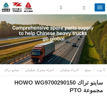
بيت
منتج
أجزاء شكمان
أجزاء محرك شكمان
ساينو تراك
ساينو تراك HOWO WG9700290150
HOWO WG9700290150 مجموعة PTO
مجموعة PTO