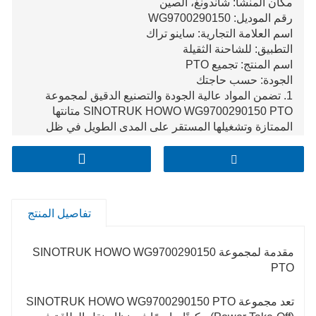
مكان المنشأ: شاندونغ، الصين
رقم الموديل: WG9700290150
اسم العلامة التجارية: ساينو تراك
التطبيق: للشاحنة الثقيلة
اسم المنتج: تجميع PTO
الجودة: حسب حاجتك
1. تضمن المواد عالية الجودة والتصنيع الدقيق لمجموعة
SINOTRUK HOWO WG9700290150 PTO متانتها
الممتازة وتشغيلها المستقر على المدى الطويل في ظل
ظروف الخدمة الشاقة.
2. لديها قدرات نقل الطاقة الفعالة، مما يتيح الاتصال السلس
ونقل الطاقة من محرك السيارة إلى المعدات المساعدة،
مما يزيد من الاستفادة من مصدر طاقة السيارة.
3. تصميم مجموعة PTO متوافق للغاية مع نظام مركبة
تفاصيل المنتج
SINOTRUK HOWO، مما يبسط عملية التثبيت ويقلل من
احتمالية حدوث مشكلات التوافق، وبالتالي توفير الوقت
والجهد أثناء تجميع السيارة أو تعديلها.
مقدمة لمجموعة SINOTRUK HOWO WG9700290150
PTO
تعد مجموعة SINOTRUK HOWO WG9700290150 PTO