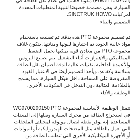
(Power Take-Off) مكونًا حاسمًا في نظام نقل الطاقة في
السيارة، وهي مصممة خصيصًا لتلبية المتطلبات المحددة
لمركبات SINOTRUK HOWO.
التصميم والبناء
تم تصميم مجموعة PTO هذه بدقة. تم تصنيعه باستخدام
مواد عالية الجودة تم اختيارها لقوتها ومتانتها. يتكون غلاف
مجموعة PTO من معادن قوية يمكنها تحمل الضغط
الميكانيكي والاهتزازات أثناء التشغيل. يتم تصنيع التروس
والأعمدة الداخلية بتقنيات عالية الدقة لضمان نقل الطاقة
بسلاسة وكفاءة. ويأخذ التصميم أيضًا في الاعتبار القيود
المفروضة على المساحة داخل هيكل السيارة، مما يسمح
بالملاءمة المثالية دون التدخل في المكونات الأخرى.
الوظيفة والأداء
تتمثل الوظيفة الأساسية لمجموعة WG9700290150 PTO
في استخراج الطاقة من محرك السيارة ونقلها إلى المعدات
المساعدة. إنه يوفر نقطة اتصال موثوقة لمختلف الملحقات
التي تعمل بالطاقة مثل المضخات الهيدروليكية أو المولدات
أو الأجهزة الميكانيكية الأخرى التي تتطلب الطاقة من