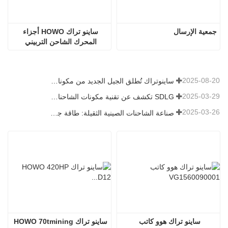
جمعية الإرسال
ساينو تراك HOWO أجزاء 
المحرك الشاحن التربيني 
الشاحن Vg1560118229
2025-08-20
ساينوتراك تُطلق الجيل الجديد من مكونات الشاحنات الثقيلة: تعزيز الكفاءة والموثوقية للخدمات اللوجستية العالمية
2025-03-29
SDLG تكشف عن تقنية مكونات الشاحنات من الجيل التالي لتعزيز الكفاءة اللوجستية العالمية
2025-03-26
صناعة الشاحنات الصينية الثقيلة: طاقة جديدة وصادرات كمحركات توأم ، مع قيام الشركات المحلية بتسريع ارتفاعها
ساينو تراك هوو كاتب 
ساينو تراك HOWO 70tmining 