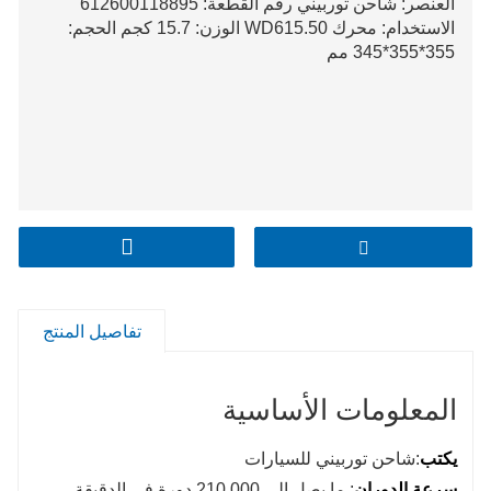
العنصر: شاحن توربيني رقم القطعة: 612600118895
الاستخدام: محرك WD615.50 الوزن: 15.7 كجم الحجم:
355*355*345 مم
تفاصيل المنتج
المعلومات الأساسية
يكتب
:شاحن توربيني للسيارات
سرعة الدوران
: ما يصل إلى 210,000 دورة في الدقيقة