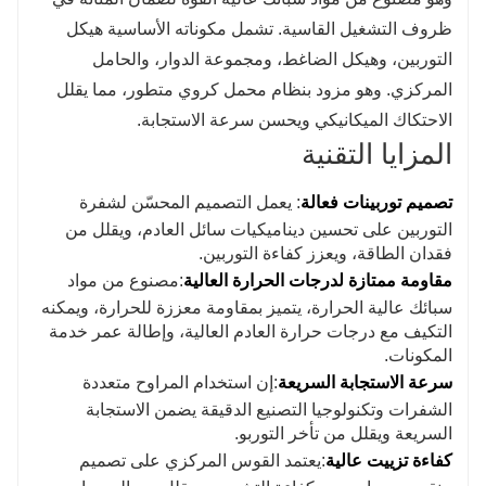
ظروف التشغيل القاسية. تشمل مكوناته الأساسية هيكل
التوربين، وهيكل الضاغط، ومجموعة الدوار، والحامل
المركزي. وهو مزود بنظام محمل كروي متطور، مما يقلل
الاحتكاك الميكانيكي ويحسن سرعة الاستجابة.
المزايا التقنية
تصميم توربينات فعالة
: يعمل التصميم المحسّن لشفرة
التوربين على تحسين ديناميكيات سائل العادم، ويقلل من
فقدان الطاقة، ويعزز كفاءة التوربين.
مقاومة ممتازة لدرجات الحرارة العالية
:مصنوع من مواد
سبائك عالية الحرارة، يتميز بمقاومة معززة للحرارة، ويمكنه
التكيف مع درجات حرارة العادم العالية، وإطالة عمر خدمة
المكونات.
سرعة الاستجابة السريعة
:إن استخدام المراوح متعددة
الشفرات وتكنولوجيا التصنيع الدقيقة يضمن الاستجابة
السريعة ويقلل من تأخر التوربو.
كفاءة تزييت عالية
:يعتمد القوس المركزي على تصميم