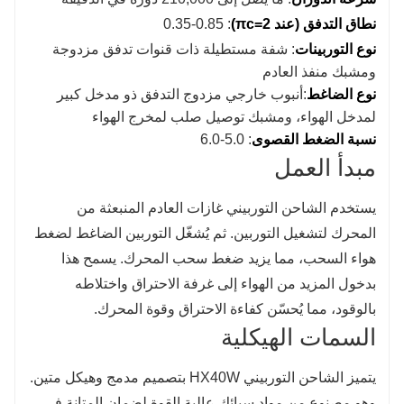
نطاق التدفق (عند πc=2)
: 0.35-0.85
نوع التوربينات
: شفة مستطيلة ذات قنوات تدفق مزدوجة
ومشبك منفذ العادم
نوع الضاغط
:أنبوب خارجي مزدوج التدفق ذو مدخل كبير
لمدخل الهواء، ومشبك توصيل صلب لمخرج الهواء
نسبة الضغط القصوى
: 5.0-6.0
مبدأ العمل
يستخدم الشاحن التوربيني غازات العادم المنبعثة من
المحرك لتشغيل التوربين. ثم يُشغّل التوربين الضاغط لضغط
هواء السحب، مما يزيد ضغط سحب المحرك. يسمح هذا
بدخول المزيد من الهواء إلى غرفة الاحتراق واختلاطه
بالوقود، مما يُحسّن كفاءة الاحتراق وقوة المحرك.
السمات الهيكلية
يتميز الشاحن التوربيني HX40W بتصميم مدمج وهيكل متين.
وهو مصنوع من مواد سبائك عالية القوة لضمان المتانة في