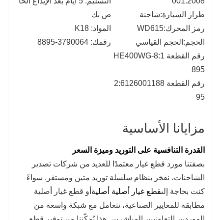
001:2008
التسليم: 5 أيام بعد الإيداع الخا
طراز السيارة:شاحنة
ص بك
رمز المحرك:WD615
المواد: K18
الحجم:الحجم القياسي
رقمك: 3790064-8895
رقم القطعة 1:HE400WG-8
895
رقم القطعة 2:6126001188
95
مزايانا الأساسية
القدرة التنافسية على التوريد وميزة السعر
بصفتنا مورد قطع غيار معتمدًا للعديد من شركات تصدير
الشاحنات، نفخر بنظام سلسلة توريد متين ومستقر. سواءً
كنت بحاجة إلى
قطع غيار أصلية أصلية
أو قطع غيار أصلية
مطابقة للمعايير الصناعية، نتعامل مع شبكة واسعة من
الموردين التعاونيين المباشرين. هذا يُمكّننا من توفير قطع