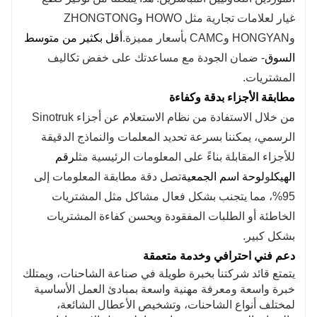
غيار لعلامات تجارية مثل HOWO وZHONGTONG
وHONGYAN وCAMC بأسعار مميزة.
أقل بكثير من متوسط
السوق
- ضمان الجودة مع مساعدتك على خفض تكاليف
المشتريات.
مطابقة الأجزاء بدقة وكفاءة
من خلال الاستفادة من نظام الاستعلام عن أجزاء Sinotruk
الرسمي، يمكننا بسرعة تحديد المعلمات والنماذج الدقيقة
للأجزاء المقابلة بناءً على المعلومات الرئيسية مثل
رقم
الهيكل
و
لوحة اسم الجمعية
تصل دقة مطابقة المعلومات إلى
95%، مما يتجنب بشكل فعال مشاكل مثل المشتريات
الخاطئة أو الطلبات المفقودة ويحسن كفاءة المشتريات
بشكل كبير.
دعم فني احترافي وخدمة متعمقة
يتمتع قائد شركتنا بخبرة طويلة في صناعة الشاحنات، ويمتلك
خبرة واسعة ومعرفة مهنية واسعة بمبادئ العمل الأساسية
لمختلف أنواع الشاحنات، وتشخيص الأعطال الشائعة،