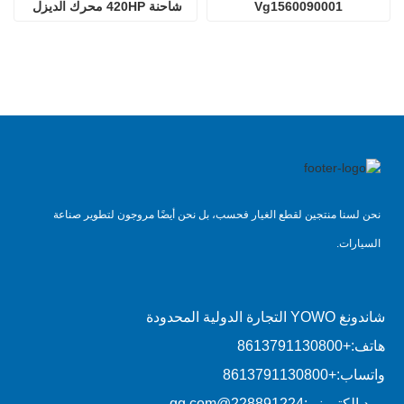
Vg1560090001
شاحنة 420HP محرك الديزل 
D12.42
نحن لسنا منتجين لقطع الغيار فحسب، بل نحن أيضًا مروجون لتطوير صناعة
السيارات.
شاندونغ YOWO التجارة الدولية المحدودة
هاتف:
+8613791130800
واتساب:
+8613791130800
بريد إلكتروني:
228891224@qq.com