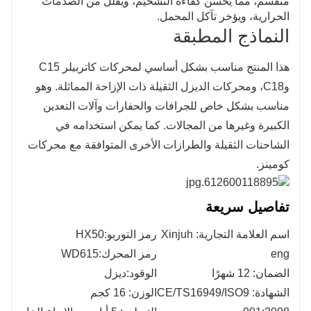
منقسم، مما يحسن كفاءة التشحيم، ويقلل من الصدمات
الحرارية، ويؤخر تآكل المحمل.
النماذج المطبقة
هذا المنتج مناسب بشكل أساسي لمحركات كاتربيلر C15
وC18، ومحركات الديزل الثقيلة ذات الإزاحة المماثلة. وهو
مناسب بشكل خاص للجرافات والحفارات وآلات التعدين
الكبيرة وغيرها من المجالات. كما يمكن استخدامه في
الشاحنات الثقيلة والطرازات الأخرى المتوافقة مع محركات
كومينز.
تفاصيل سريعة
اسم العلامة التجارية: Xinjuh
رمز التوربو:HX50
eng
رمز المحرك:WD615
الضمان: 12 شهرًا
الوقود:ديزل
الشهادة: CE/TS16949/ISO9
الوزن: 16 كجم