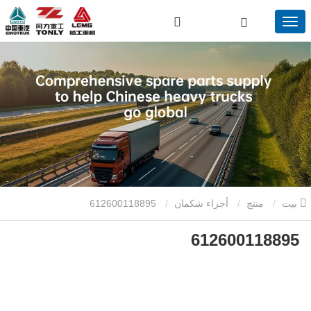
بيت
منتج
أجزاء شكمان
612600118895
612600118895