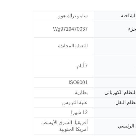
الشاحنة
ساينو تراك هوو
جزء
Wg9719470037
التعبئة المحايدة
7 أيام
ISO9001
لنظام الكهربائي
بطارية
ظام النقل
علبة التروس
12 شهرا
أفريقيا، الشرق الأوسط،
الرئيسي
أمريكا الجنوبية