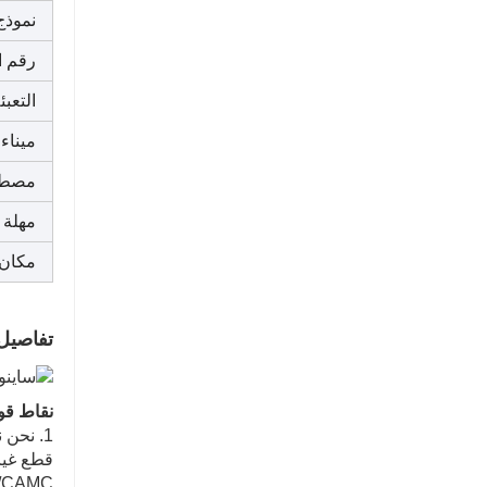
نموذج
رقم ا
التعبئ
ميناء
مصطلح
مهلة
مكان 
تفاصيل
نقاط قوت
1. نحن
GYAN/CAMC