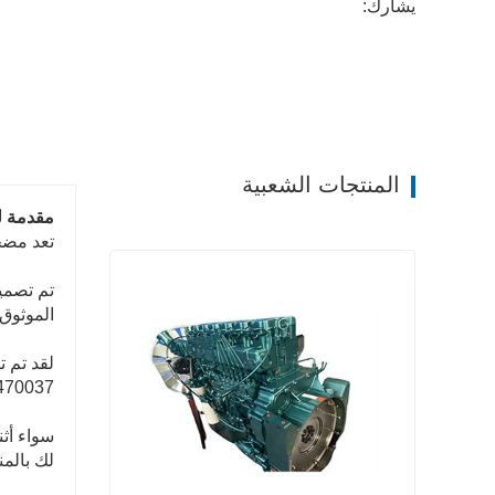
يشارك:
المنتجات الشعبية
مقدمة ل
تعد مضخة التوجيه 
تم تصميم
الموثوق،
لقد تم ت
Wg9719470037 معروف بمتانته وعمر الخدمة ال
سواء أثن
لك بالمن