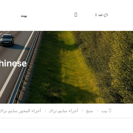
لغة
بيت
بيت
منتج
أجزاء ساينو تراك
أجزاء المحور ساينو تراك