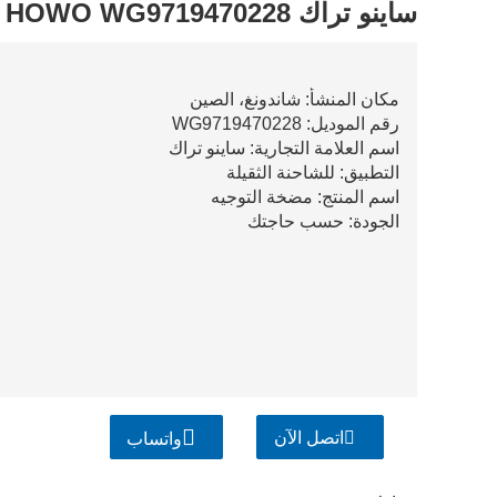
ساينو تراك HOWO WG9719470228 مضخة التوجيه
مكان المنشأ: شاندونغ، الصين
رقم الموديل: WG9719470228
اسم العلامة التجارية: ساينو تراك
التطبيق: للشاحنة الثقيلة
اسم المنتج: مضخة التوجيه
الجودة: حسب حاجتك
اتصل الآن
واتساب