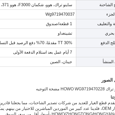
 الشاحنة
ساينو تراك، هوو، شكمان F3000، هوو 371، فاو، فوتون، بيبين، جاك، دونغفنغ
لجزء
Wg9719470037
ة والتغليف
1 قطعة/صندوق
 بحري
تشينغداو
 الدفع
TT 30% مقدمًا، 70% دفع الرصيد قبل التسليم
7 أيام عمل بعد استلام الدفعة الأولى
المنشأ
جينان، الصين
 الصور
نا
 نقدم قطع الغيار للعديد من شركات تصدير الشاحنات، مما يجعلنا قادرين
قطع غيار OEM، فلدينا عدد كبير من الموردين المباشرين للاختيار من بين
HOWO/ZHONGTONG/HON بأسعار أقل من سعر السوق.