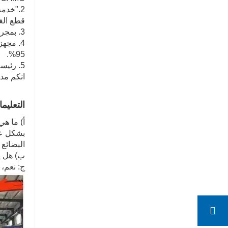
قطع الغي
3. بمجرد استلام طلبك، سوف نلتقط صورًا لكل جزء لك. حتى لو كان لديك 500 عنصر.
95%.
5. رئيسنا على دراية تامة بمبدأ العمل وصيانة الشاحنات.
انكم مد
التعليم
أ) ما ه
بشكل عام
البضائع
ب) هل يم
ج: نعم، 