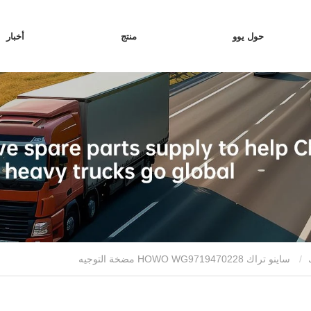
حول يوو
منتج
أخبار
ساينو تراك HOWO WG9719470228 مضخة التوجيه