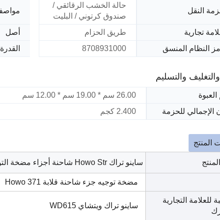
حالة الخشب الرقائقي /
مة النقل
مواصف
صندوق كرتوني / البليت
امة تجارية
طريق الحزام
أصل
ز النظام المنسق
8708931000
القدرة 
 والتغليف والتسليم
العبوة
26.00 سم * 19.00 سم * 12.00 سم
 الإجمالي للحزمة
2.400 كجم
 المنتج
لمنتج
ساينو تراك Howo Str شاحنة أجزاء مضخة التوجيه Wg9719470037
مضخة توجيه جزء شاحنة قلابة Howo 371
 للعلامة التجارية
ساينو تراك ويتشاي WD615
رك