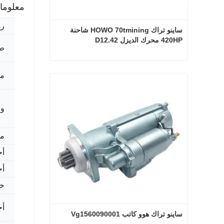
معلوما
رق
ساينو تراك HOWO 70tmining شاحنة 
420HP محرك الديزل D12.42
ط
ساينو تراك HOWO 70tmining شاحنة 420HP محرك الديزل D12.42
من
اتصل الآن
و
م
أج
أج
خد
أج
ساينو تراك هوو كاتب Vg1560090001