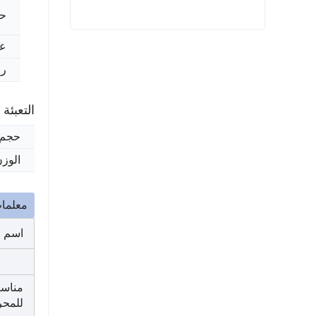
حز
ساينو تراك هوو كاتب Vg1560090001
عل
رم
اتصل الآن
التعبئة
حجم 
الوزن
معلمات
اسم ا
مناسبة
للمح