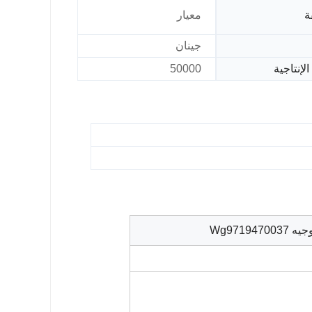
ة
معيار
جينان
الإنتاجية
50000