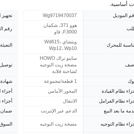
ت أساسية.
م الموديل
Wg9719470037
تجهيز 
هوو 371، شكمان
لب
رقم ال
F3000، فاو
ويتشاي Wd615،
اسبة للمحرك
التعبئة
Wp12، Wp10
ساينو تراك HOWO
صف
مضخة زيت التوجيه
توصيل
لشاحنة قلابة
وك
1 قطعة/مجموعة
شهادة
زاء نظام القيادة
المحور الأمامي
أجزاء ا
زاء نظام الفرامل
الانتقال
أجزاء ن
مة ما بعد البيع
الدعم عبر الإنترنت
ضمان
زاء نظام التوجيه
مضخة زيت التوجيه
السوق 