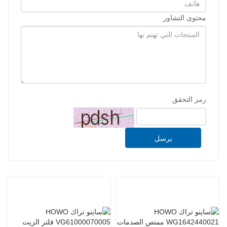
محتوى التشاور
رمز التحقق
يرسل