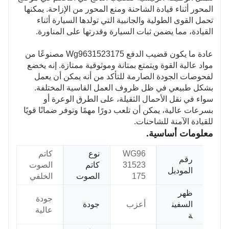
المحور أثناء قيادة الشاحنة ومنع المحور من الإزاحة. يمكنها
تحمل القوى الطولية والجانبية التي تولدها السيارة أثناء
القيادة، مما يضمن ثبات السيارة وقدرتها على المناورة.
عادة ما يكون قضيب الدفع Wg9631523175 مصنوعًا من
مواد عالية القوة ويتمتع بمتانة وموثوقية ممتازة. إنه يخضع
لفحوصات الجودة الصارمة للتأكد من أنه يمكن أن يعمل
بشكل طبيعي في ظل ظروف العمل القاسية المختلفة.
سواء في نقل الأحمال الثقيلة، على الطرق الوعرة أو
بسرعات عالية، يمكن أن تلعب دورًا مهمًا وتوفر ضمانًا قويًا
للقيادة الآمنة للشاحنات.
معلومات أساسية.
WG96
نوع
كاتم
رقم
31523
كاتم
الصوت
الموديل
175
الصوت
الخلفي
ظهر
جودة
السفين
أعزب
جودة
عالية
ة