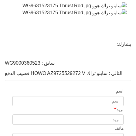
يشارك:
سابق : WG9000360523
التالي : ساينو تراك HOWO AZ9725529272 V قضيب الدفع
اسم
بريد
هاتف