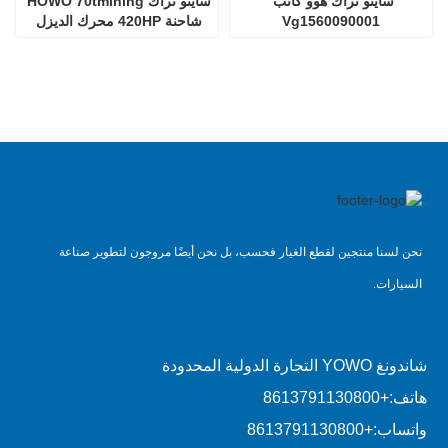
ساينو تراك هوو كاتب 
ساينو تراك HOWO 70tmining 
Vg1560090001
شاحنة 420HP محرك الديزل 
D12.42
نحن لسنا منتجين لقطع الغيار فحسب، بل نحن أيضًا مروجون لتطوير صناعة
السيارات.
شاندونغ YOWO التجارة الدولية المحدودة
هاتف:
+8613791130800
واتساب:
+8613791130800