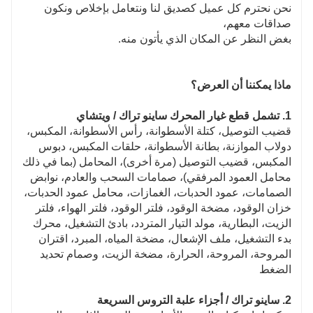
نحن نحترم كل عميل كصديق لنا ونتعامل بإخلاص ونكون
صداقات معهم،
بغض النظر عن المكان الذي يأتون منه.
ماذا يمكننا أن العرض؟
1. تشمل قطع غيار المحرك ساينو تراك / ويتشاي
قضيب التوصيل، كتلة الأسطوانة، رأس الأسطوانة، المكبس،
دولاب الموازنة، بطانة الأسطوانة، حلقات المكبس، دبوس
المكبس، قضيب التوصيل (مرة أخرى)، المحامل (بما في ذلك
محامل العمود المرفقي)، صمامات السحب والعادم، نوابض
الصمامات، عمود الحدبات، الغمازات، محامل عمود الحدبات،
خزان الوقود، مضخة الوقود، فلتر الوقود، فلتر الهواء، فلتر
الزيت، البطارية، مولد التيار المتردد، بادئ التشغيل، محرك
بدء التشغيل، ملف الإشعال، مضخة المياه، المبرد، اقتران
المروحة، المروحة، الحرارة، مضخة الزيت، وصمام تحديد
الضغط
2. ساينو تراك / أجزاء علبة التروس السريعة