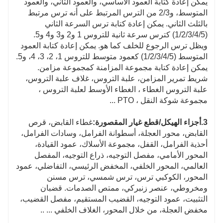
يمكن إعادة كتابة العمود الأساسي، والعمود الثاني، والعمود
المتوسط، و2/3 من الترس المرتبط على أنه ترس مرتبط
بالثلث الثاني. يمكن إعادة كتابة ترس السرعة الثاني
(1/2/3/4/5) كترس سرعة ثانية للتروس 1 و2 و3 و4 و5.
ويظل ترس الرجوع للخلف كما هو. يمكن إعادة كتابة العمود
المتوسط ​​(1/2/3/4/5) كعمود متوسط ​​للتروس 1، 2، 3، 4، و5.
يمكن إعادة كتابة مجموعة المزامنة كمجموعة مزامن.
شريط تمرير المزامن، علبة التروس، غلاف علبة التروس،
علبة التروس الغطاء ، الغطاء الأوسط لعلبة التروس ،
مجموعة شوكة النقل ، PTO ...
3.
أجزاء الهيكل/قطع غيار المقصورة:
غطاء القابض، قرص
القابض، محور العجلة، أسطوانة الفرامل، وسادات الفرامل،
أحذية الفرامل، القفل، مجموعة الأسلاك، عمود القيادة،
المحور الأمامي، مفصل التوجيه، ذراع التوجيه، المفصل
العالمي، المحور الخلفي، المخفض الرئيسي، التفاضلي، عمود
المحور، الكوكبي ترس، ترس شمسي، ترس مسنن
ومخروطي، عنصر زنبركي، ممتص الصدمات. قضبان
التثبيت، عمود التوجيه، القضيب المستقيم، مفصل القضيب،
مخفض العجلة، من خلال المحور، الغلاف الخلفي ... ..