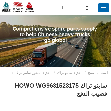
بيت
منتج
أجزاء ساينو تراك
أجزاء المحور ساينو تراك
ساينو تراك HOWO WG9631523175
ساينو تراك HOWO WG9631523175 قضيب الدفع
قضيب الدفع