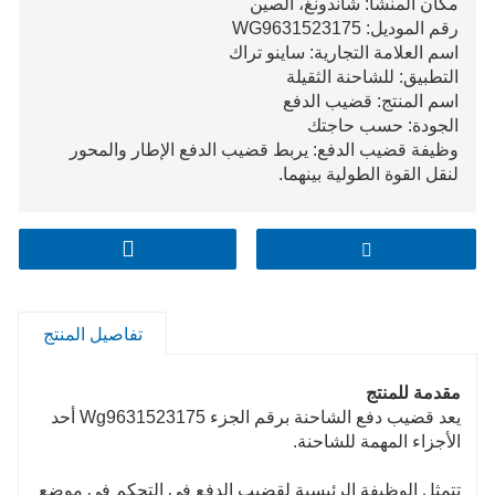
مكان المنشأ: شاندونغ، الصين
رقم الموديل: WG9631523175
اسم العلامة التجارية: ساينو تراك
التطبيق: للشاحنة الثقيلة
اسم المنتج: قضيب الدفع
الجودة: حسب حاجتك
وظيفة قضيب الدفع: يربط قضيب الدفع الإطار والمحور
لنقل القوة الطولية بينهما.
تفاصيل المنتج
مقدمة للمنتج
يعد قضيب دفع الشاحنة برقم الجزء Wg9631523175 أحد
الأجزاء المهمة للشاحنة.
تتمثل الوظيفة الرئيسية لقضيب الدفع في التحكم في موضع