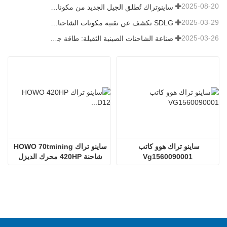
2025-08-20
ساينوتراك تُطلق الجيل الجديد من مكونات الشاحنات الثقيلة: تعزيز الكفاءة والموثوقية للخدمات اللوجستية العالمية
2025-03-29
SDLG تكشف عن تقنية مكونات الشاحنات من الجيل التالي لتعزيز الكفاءة اللوجستية العالمية
2025-03-26
صناعة الشاحنات الصينية الثقيلة: طاقة جديدة وصادرات كمحركات توأم ، مع قيام الشركات المحلية بتسريع ارتفاعها
ساينو تراك هوو كاتب 
ساينو تراك HOWO 70tmining 
Vg1560090001
شاحنة 420HP محرك الديزل 
D12.42