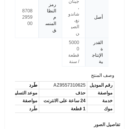
جينان
رمز
،
النظا
8708
شاندو
أصل
م
2959
نغ،
المنس
00
الصي
ق
ن
القدر
5000
ة
0
الإنتاج
قطعة
ية
/ سنة
وصف المنتج
رقم الموديل
AZ9557310625
طَرد
مواصفة
حذف
موعد التسليم
خدمة
24 ساعة على الانترنت
مواصفة
موك
1 قطعة
طَرد
تفاصيل الصور