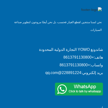
نحن لسنا منتجين لقطع الغيار فحسب، بل نحن أيضًا مروجون لتطوير صناعة
السيارات.
شاندونغ YOWO التجارة الدولية المحدودة
هاتف:
+8613791130800
واتساب:
+8613791130800
بريد إلكتروني:
228891224@qq.com