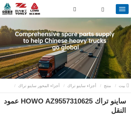
بيت
منتج
أجزاء ساينو تراك
أجزاء المحور ساينو تراك
ساينو تراك HOWO AZ9557310625 عمود
ساينو تراك HOWO AZ9557310625 عمود النقل
النقل