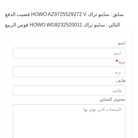
سابق : ساينو تراك HOWO AZ9725529272 V قضيب الدفع
التالي : ساينو تراك HOWO WG9232520011 قوس الربيع
اسم
بريد
هاتف
محتوى التشاور