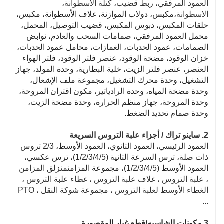
العمود المرفقي، ربط قضيب، كتلة الاسطوانة،
الاسطوانة،
مكبس، دولاب الموازنة، غلاف الأسطوانة، مكبس،
حلقات المكبس، دبوس المكبس، قضيب التوصيل، المحمل،
محمل العمود المرفقي، صمامات السحب والعادم، نوابض
الصمامات، عمود الحدبات، الغمازات، محامل عمود الحدبات،
خزان الوقود، مضخة الوقود، عنصر فلتر الوقود، فلتر الهواء
العنصر، عنصر فلتر الزيت، خلية البطارية، وحدة المولد، جهاز
التشغيل، وحدة محرك التشغيل، مجموعة ملف الإشعال،
وحدة مضخة المياه، وحدة الرادياتير، مكون اقتران المروحة،
وحدة المروحة، جهاز منظم الحرارة، وحدة مضخة الزيت،
وحدة صمام تحديد الضغط.
2. ساينو تراك / أجزاء علبة التروس السريعة
العمود الرئيسي، العمود الثانوي، العمود الأوسط، 2/3 تروس
ذات صلة، ترس السرعة الثانية (1/2/3/4/5)، ترس عكسي،
العمود الأوسط (1/2/3/4/5)، مجموعة المزامن
منزلق المزامن
، علبة التروس ، غلاف علبة التروس ، غطاء علبة التروس ،
الغطاء الأوسط لعلبة التروس ، مجموعة شوكة النقل ، PTO
...
3.
مكونات الشاسيه/قطع غيار المقصورة.