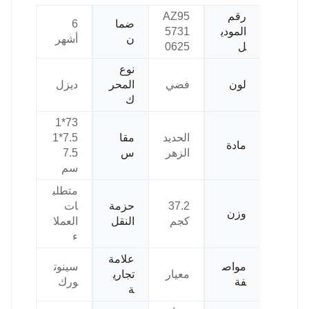
رقم
AZ95
ضما
6
المودي
5731
ن
أشهر
ل
0625
نوع
لون
فضي
المحر
ديزل
ك
73*1
الحديد
مقا
7.5*1
مادة
الزهر
س
7.5
سم
متطلب
37.2
حزمة
ات
وزن
كجم
النقل
العملا
ء
علامة
مواص
سينوت
معيار
تجاري
فة
ورك
ة