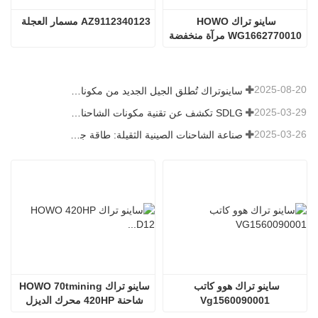
ساينو تراك HOWO 
AZ9112340123 مسمار العجلة
WG1662770010 مرآة منخفضة
2025-08-20
ساينوتراك تُطلق الجيل الجديد من مكونات الشاحنات الثقيلة: تعزيز الكفاءة والموثوقية للخدمات اللوجستية العالمية
2025-03-29
SDLG تكشف عن تقنية مكونات الشاحنات من الجيل التالي لتعزيز الكفاءة اللوجستية العالمية
2025-03-26
صناعة الشاحنات الصينية الثقيلة: طاقة جديدة وصادرات كمحركات توأم ، مع قيام الشركات المحلية بتسريع ارتفاعها
ساينو تراك هوو كاتب 
ساينو تراك HOWO 70tmining 
Vg1560090001
شاحنة 420HP محرك الديزل 
D12.42