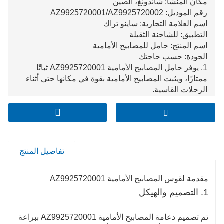
مكان المنشأ: شاندونغ، الصين
رقم الموديل: AZ9925720001/AZ9925720002
اسم العلامة التجارية: ساينو تراك
التطبيق: للشاحنة الثقيلة
اسم المنتج: حامل للمصابيح الأمامية
الجودة: حسب حاجتك
1. يوفر حامل المصابيح الأمامية AZ9925720001 ثباتًا
ممتازًا، ويثبت المصابيح الأمامية بقوة في مكانها حتى أثناء
الرحلات القاسية.
2. إنها مصنوعة من مواد متينة وعالية الجودة يمكنها مقاومة
التآكل والتآكل، مما يضمن أداءً طويل الأمد.
3. مع التصميم الدقيق، يوفر حامل المصابيح الأمامية
AZ9925720001 تحديد موضع دقيق للمصابيح الأمامية، مما
يحسن إسقاط الضوء.
تفاصيل المنتج
مقدمة لقوس المصابيح الأمامية AZ9925720001
1. التصميم والهيكل
تم تصميم دعامة المصابيح الأمامية AZ9925720001 ببراعة