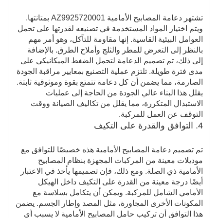
تشتهر دعامة المصابيح الأمامية AZ9925720001 بمتانتها.
ويتم اختيار المواد المستخدمة في تصنيعه لقدرتها على تحمل
العوامل البيئية القاسية. إنها مقاومة للتآكل، وهو أمر مهم
بالنظر إلى التعرض للمطر والثلج وأملاح الطرق. بالإضافة
إلى ذلك، تم تصميم الدعامة لتحمل الضغط الميكانيكي على
مدى فترة طويلة. تلتزم عملية التصنيع بمعايير مراقبة الجودة
الصارمة، مما يضمن أن كل دعامة تتمتع بقوة وموثوقية ثابتة.
يقلل هذا البناء عالي الجودة من الحاجة إلى عمليات
الاستبدال المتكررة، مما يقلل من تكاليف الصيانة ووقت
التوقف عن العمل للمركبة.
4. التوافق والقدرة على التكيف
تم تصميم دعامة المصابيح الأمامية هذه خصيصًا للتوافق مع
موديلات معينة من المركبات المجهزة بنظام المصابيح
الأمامية ذي الصلة. ومع ذلك، فإن تصميمها يأخذ في الاعتبار
أيضًا درجة معينة من القدرة على التكيف داخل الهيكل
الأمامي الشامل للمركبة. ويمكن أن يتكامل بسلاسة مع
المكونات الأخرى المجاورة، مثل المصد وإطار الجسم. يضمن
هذا التوافق أن تركيب حامل المصابيح الأمامية لا يسبب أي