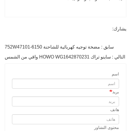
يشارك:
سابق : مضخة توجيه كهربائية للشاحنة 752W47101-6150
التالي : ساينو تراك HOWO WG1642870231 واقي من الشمس
اسم
بريد
هاتف
محتوى التشاور