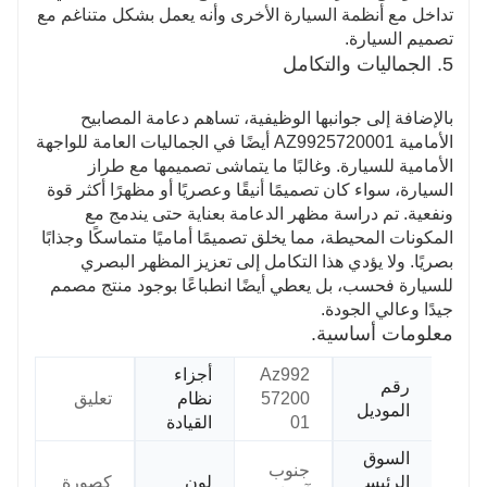
تداخل مع أنظمة السيارة الأخرى وأنه يعمل بشكل متناغم مع
تصميم السيارة.
5. الجماليات والتكامل
بالإضافة إلى جوانبها الوظيفية، تساهم دعامة المصابيح
الأمامية AZ9925720001 أيضًا في الجماليات العامة للواجهة
الأمامية للسيارة. وغالبًا ما يتماشى تصميمها مع طراز
السيارة، سواء كان تصميمًا أنيقًا وعصريًا أو مظهرًا أكثر قوة
ونفعية. تم دراسة مظهر الدعامة بعناية حتى يندمج مع
المكونات المحيطة، مما يخلق تصميمًا أماميًا متماسكًا وجذابًا
بصريًا. ولا يؤدي هذا التكامل إلى تعزيز المظهر البصري
للسيارة فحسب، بل يعطي أيضًا انطباعًا بوجود منتج مصمم
جيدًا وعالي الجودة.
معلومات أساسية.
Az992
أجزاء
رقم
57200
نظام
تعليق
الموديل
01
القيادة
السوق
جنوب
الرئيس
لون
كصورة