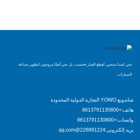
نحن لسنا منتجين لقطع الغيار فحسب، بل نحن أيضًا مروجون لتطوير صناعة
السيارات.
شاندونغ YOWO التجارة الدولية المحدودة
هاتف:
+8613791130800
واتساب:
+8613791130800
بريد إلكتروني:
228891224@qq.com