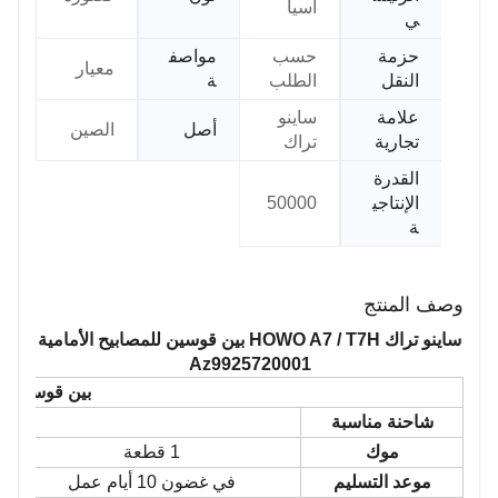
آسيا
ي
حزمة
حسب
مواصف
معيار
النقل
الطلب
ة
علامة
ساينو
أصل
الصين
تجارية
تراك
القدرة
الإنتاجي
50000
ة
وصف المنتج
ساينو تراك HOWO A7 / T7H بين قوسين للمصابيح الأمامية
Az9925720001
بين قوسين لل
شاحنة مناسبة
موك
1 قطعة
موعد التسليم
في غضون 10 أيام عمل