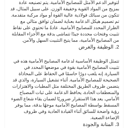
لتوفير الدعم الأمثل للمصابيح الأمامية. يتم تصنيعه عادة
بمزيج من المواد القوية وخفيفة الوزن. على سبيل المثال، قد
تتكون من سبائك فولاذية عالية القوة أو مواد مركبة متقدمة.
تم تصميم هيكل الدعامة بعناية لضمان توافق مثالي مع
الطراز المحدد للمصابيح الأمامية. عادةً ما تحتوي على نقاط
تثبيت وفتحات محددة جيدًا تتماشى بدقة مع الأجزاء المقابلة
من المصابيح الأمامية، مما يتيح التثبيت السهل والآمن.
2. الوظيفة والغرض
تتمثل الوظيفة الأساسية لدعامة المصابيح الأمامية هذه في
تثبيت المصابيح الأمامية بقوة في موضعها المحدد في
السيارة. إنه يلعب دورًا حاسمًا في الحفاظ على المحاذاة
الصحيحة للمصابيح الأمامية. أثناء تشغيل السيارة، والذي قد
يتضمن ظروف الطريق المختلفة مثل المطبات والاهتزازات
والمنعطفات الحادة، يحافظ الدعامة على ثبات المصباح
الأمامي. يعد هذا الاستقرار ضروريًا لضمان بقاء شعاع الضوء
المسقط بواسطة المصابيح الأمامية موجهًا بدقة، مما يوفر
رؤية واضحة للسائق أثناء القيادة العادية وفي ظروف
الإضاءة الصعبة.
3. المتانة والجودة