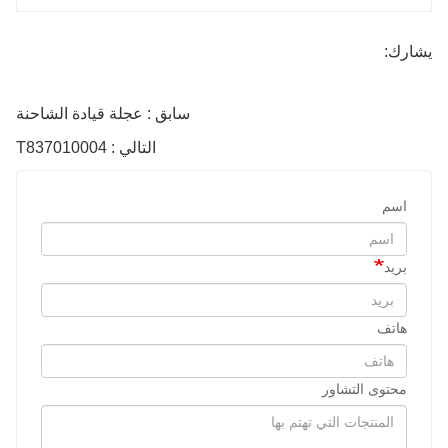
يشارك:
سابق : عجلة قيادة الشاحنة
التالي : T837010004
اسم
بريد
هاتف
محتوى التشاور