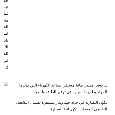
طرفي.
تيار م
تُنشّط
مجال 
الشما
بانتظا
الخاص
في حا
إزالته 
1. توفير مصدر طاقة مستقر: تساعد الكهرباء التي يولدها
المولد بطارية السيارة في توفير الطاقة والصيانة
تكون البطارية في حالة جهد وتيار مستقرة لضمان التشغيل
الطبيعي للمعدات الكهربائية للسيارة