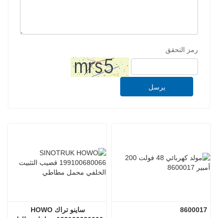
رمز التحقق
يرسل
8600017
ساينو تراك HOWO 