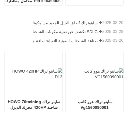
199100680066 محامل مطاطية
2025-08-20
ساينوتراك تُطلق الجيل الجديد من مكونات الشاحنات الثقيلة: تعزيز الكفاءة والموثوقية للخدمات اللوجستية العالمية
2025-03-29
SDLG تكشف عن تقنية مكونات الشاحنات من الجيل التالي لتعزيز الكفاءة اللوجستية العالمية
2025-03-26
صناعة الشاحنات الصينية الثقيلة: طاقة جديدة وصادرات كمحركات توأم ، مع قيام الشركات المحلية بتسريع ارتفاعها
ساينو تراك هوو كاتب 
ساينو تراك HOWO 70tmining 
Vg1560090001
شاحنة 420HP محرك الديزل 
D12.42