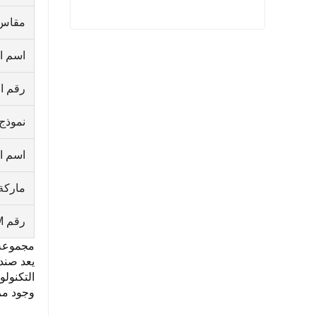
مقاس
ساينو تراك هوو كاتب Vg1560090001
اسم ال
اتصل الآن
رقم ا
نموذج
اسم ال
ماركة
رقم OEM
مجموعة النقل 2
يعد صندو
التكنولو
وجود مز