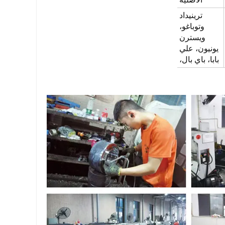
ترينيداد
وتوباغو،
ويسترن
يونيون، علي
بابا، باي بال،