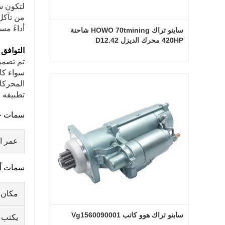
لتكون سل
من تآكل
أداءً مس
ساينو تراك HOWO 70tmining شاحنة 
420HP محرك الديزل D12.42
التوافق 
ساينو تراك HOWO 70tmining شاحنة 420HP محرك الديزل D12.42
سواء كان
المحركا
اتصل الآن
تطبيقه 
سمات خا
عمر ال
سمات أ
مكان 
ساينو تراك هوو كاتب Vg1560090001
يكتب