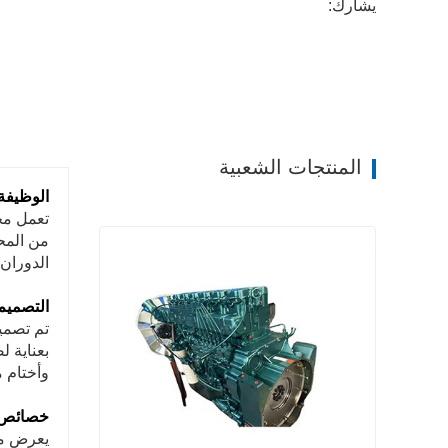
يشارك:
المنتجات الشعبية
الوظيفة 
من المح
الدوران 
التصميم
تم تصمي
بعناية 
وأختام م
خصائص ا
يعرض ميز