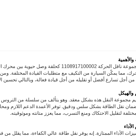
والأهمية
تعمل مجموعة ناقل الحركة 1108917100002 كحلق
رك، مما يمكّن السيارة من التكيف مع متطلبات القيادة المختلفة. ومن
من أجل تسارع أفضل أو تقليله من أجل قيادة فعالة، وبالتالي تحسين الأد
 والهيكل
م مجموعة النقل هذه بشكل معقد. وهو يتألف من سلسلة من التروس وا
لضمان نقل الطاقة بشكل سلس ودقيق. توفر الأعمدة الدعم اللازم ومحا
ختلفة لتقليل الاحتكاك ومنع التسرب، مما يعزز متانته وموثوقيته.
لأداء
ات الأداء الممتازة. إنه يوفر نقل طاقة عالي الكفاءة، مما يقلل من فق