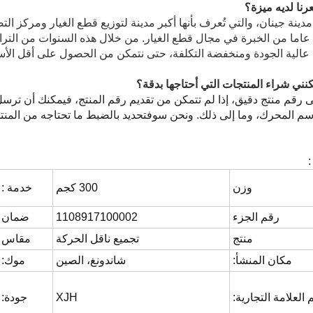
رنا لديه ميزة؟
دينة جينان، والتي تُعرف بأنها أكبر مدينة لتوزيع قطع الغيار ومركز ال
دينا 15 عاما من الخبرة في مجال قطع الغيار. من خلال هذه السنوات من ال
 عالية الجودة ومنخفضة التكلفة، حتى نتمكن من الحصول على أقل الأس
نني شراء المنتجات التي أحتاجها بدقة؟
ى رقم منتج دقيق، إذا لم تتمكن من تقديم رقم المنتج، فيمكنك أن ترسل
سم المحرك، وما إلى ذلك. ونحن سوف
تحديد بالضبط ما تحتاجه من المن
وزن
300 كجم
خدمة :
رقم الجزء
1108917100002
ضمان
منتج
تجميع ناقل الحركة
مقاس
مكان المنشأ:
شاندونغ، الصين
موك:
العلامة التجارية:
XJH
جودة: