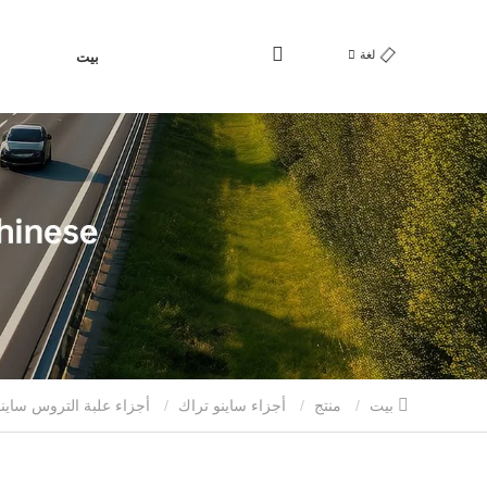
لغة
بيت
بيت
منتج
أجزاء ساينو تراك
أجزاء علبة التروس ساين