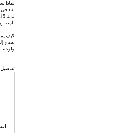
لماذا سع
تقع في م
ل
المصانع
كيف يمك
نحتاج إل
ولوحة ا
تفاصيل :
اسم 