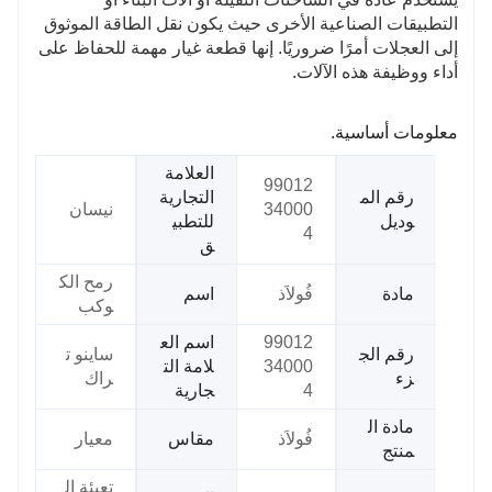
التطبيقات الصناعية الأخرى حيث يكون نقل الطاقة الموثوق
إلى العجلات أمرًا ضروريًا. إنها قطعة غيار مهمة للحفاظ على
أداء ووظيفة هذه الآلات.
معلومات أساسية.
العلامة
99012
رقم الم
التجارية
34000
نيسان
وديل
للتطبي
4
ق
رمح الك
مادة
فُولاَذ
اسم
وكب
99012
اسم الع
رقم الج
ساينو ت
34000
لامة الت
زء
راك
4
جارية
مادة ال
فُولاَذ
مقاس
معيار
منتج
تعبئة ال