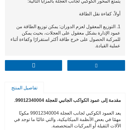
يتمتع المحور الكوكبي لجانب العجلة بالمزايا التالية:
أولاً، كفاءة نقل الطاقة
1. التوزيع المعقول لعزم الدوران: يمكن توزيع الطاقة من
عمود الإدارة بشكل معقول على العجلات، بحيث يمكن
للمركبة الحصول على خرج طاقة أكثر استقرارًا وكفاءة أثناء
عملية القيادة.
2. التكيف مع ظروف الطريق المختلفة: وفقًا لظروف
الطريق المختلفة واحتياجات القيادة، يمكن تعديل نسبة توزيع
عزم الدوران تلقائيًا لتحسين قدرة السيارة على المرور
والتحكم.
تفاصيل المنتج
مقدمة إلى عمود الكواكب الجانبي للعجلة 99012340004.
يعد العمود الكوكبي لجانب العجلة 99012340004 مكونًا
مهمًا في بعض الأنظمة الميكانيكية، والتي غالبًا ما توجد في
الآلات الثقيلة أو المركبات المتخصصة.