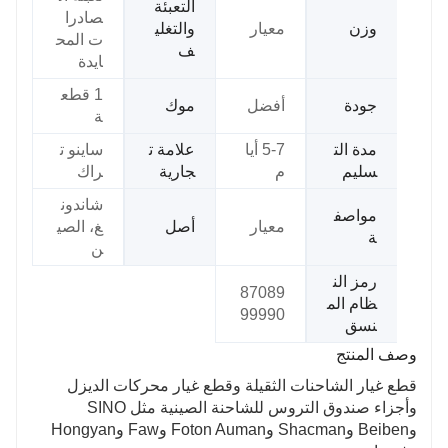
التعبئة
صادرا
وزن
معيار
والتغلي
ت المح
ف
ايدة
1 قطع
جودة
أفضل
موك
ة
مدة الت
5-7 أيا
علامة ت
ساينو ت
سليم
م
جارية
راك
شاندون
مواصف
معيار
أصل
غ، الصي
ة
ن
رمز الن
87089
ظام الم
99990
نسق
وصف المنتج
قطع غيار الشاحنات الثقيلة وقطع غيار محركات الديزل
وأجزاء صندوق التروس للشاحنة الصينية مثل SINO
وBeiben وShacman وFoton Auman وFaw وHongyan