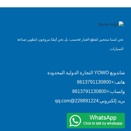
نحن لسنا منتجين لقطع الغيار فحسب، بل نحن أيضًا مروجون لتطوير صناعة
السيارات.
شاندونغ YOWO التجارة الدولية المحدودة
هاتف:
+8613791130800
واتساب:
+8613791130800
بريد إلكتروني:
228891224@qq.com