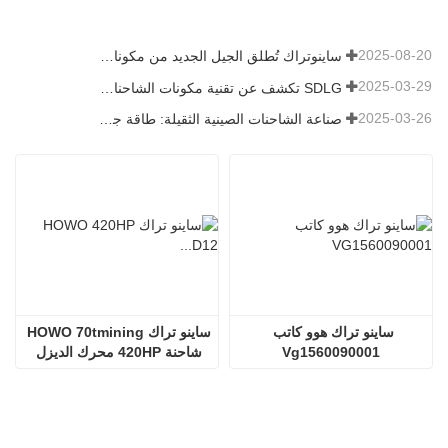
2025-08-20
ساينوتراك تُطلق الجيل الجديد من مكونات الشاحنات الثقيلة: تعزيز الكفاءة والموثوقية للخدمات اللوجستية العالمية
2025-03-29
SDLG تكشف عن تقنية مكونات الشاحنات من الجيل التالي لتعزيز الكفاءة اللوجستية العالمية
2025-03-26
صناعة الشاحنات الصينية الثقيلة: طاقة جديدة وصادرات كمحركات توأم ، مع قيام الشركات المحلية بتسريع ارتفاعها
ساينو تراك هوو كاتب 
ساينو تراك HOWO 70tmining 
Vg1560090001
شاحنة 420HP محرك الديزل 
D12.42