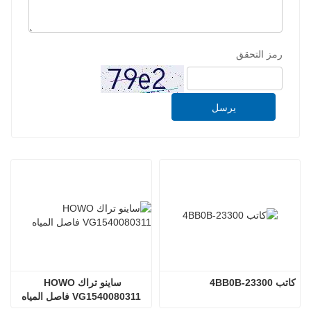
رمز التحقق
يرسل
كاتب 23300-4BB0B
ساينو تراك HOWO 
VG1540080311 فاصل المياه