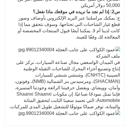
50,000 دولار أمريكي
س2: إذا لم نجد ما نريده في موقعك ماذا نفعل؟
ج: يمكنك مراسلتنا عبر البريد الإلكتروني بأوصاف وصور
قطع غيار الشاحنات التي تحتاجها، وسوف نتحقق مما إذا
كانت لدينا أم لا. يمكننا أيضًا قبول المنتجات المخصصة أو
المعالجة لك وفقًا للعينة.
ملف الشركة
في الميدان الواسع
في مجال صناعة السيارات، نركز على
إنتاج وتصنيع أجزاء المحرك للشاحنات الثقيلة الوطنية
الصينية (CNHTC)، وشنشي شنشي للسيارات
(SHACMAN)، ومرسيدس بنز الشمالية (NMB)، وفوتون،
وأمان، وويشاي. وبفضل حرفيتنا الرائعة وجودتنا المتميزة،
فإننا نمثل نموذجًا صناعيًا. إن مكونات Shaanxi Shaanxi
Automobile، التي تجسد سعينا الثابت لتحقيق المتانة
والمتانة، توفر ضمانًا موثوقًا للتشغيل طويل المدى للمركبات.