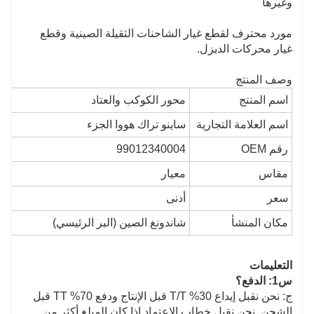
وغيرها
مورد محترف لقطع غيار الشاحنات الثقيلة الصينية وقطع
غيار محركات الديزل.
وصف المنتج
اسم المنتج
محور الكوكب والعتاد
اسم العلامة التجارية
ساينو تراك هووا الجزء
رقم OEM
99012340004
مقاس
معيار
سعر
أدنى
مكان المنشأ
شاندونغ الصين (البر الرئيسي)
التعليمات
س1: الدفع؟
ج: نحن نقبل إيداع 30% T/T قبل الإنتاج ودفع 70% TT قبل
الشحن. نحن نقبل خطاب الاعتماد إذا كان المبلغ أكثر من