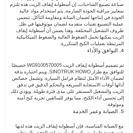
صناعة تصنيع الشاحنات، إن أسطوانة إيقاف الزيت هذه تلتزم
بمعايير مراقبة الجودة الصارمة. يتم استخدام مواد عالية
الجودة في إنتاجها لضمان المتانة ومقاومة التآكل. تتضمن
عملية التصنيع تقنيات متقدمة لضمان موثوقيتها في ظل
ظروف التشغيل المختلفة. وهذا يضمن أن أسطوانة إيقاف
الزيت يمكنها تحمل الضغوط العالية والضغوط الميكانيكية
المرتبطة بعمليات الكبح المتكررة.
4. التوافق والأداء
تم تصميم أسطوانة إيقاف الزيت WG9100570005 خصيصًا
للتوافق مع طراز SINOTRUK HOWO. ويتم اختباره بدقة
لضمان الأداء الأمثل لنظام فرامل السيارة. وتشمل خصائص
أدائها أوقات الاستجابة السريعة والتحكم الدقيق في تدفق
الزيت والتشغيل المستقر على مدى فترة طويلة. ويؤدي ذلك
إلى تحسين أداء الكبح، مما يوفر للسائقين تجربة كبح آمنة
وموثوقة.
5. الصيانة وعمر الخدمة
مع الصيانة المناسبة، فإن أسطوانة إيقاف الزيت هذه لديها
عمر خدمة طويل نسبيًا. يمكن أن يساعد الفحص المنتظم