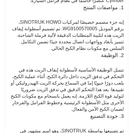
Cylinder عنصرًا حاسمًا في نظام فرامل السيارة.
الكبح المتكررة، مما يقلل الحاجة إلى الصيانة والاستبدال
1. مواصفات المنتج
المتكرر، وبالتالي توفير خدمة موثوقة على المدى الطويل
للشاحنة.
إنه جزء مصمم خصيصًا لمركبات SINOTRUK HOWO،
برقم الموديل WG9100570005. تم تصميم أسطوانة إيقاف
الزيت هذه لتلبية المتطلبات الدقيقة لآلية فرملة الشاحنة.
تتميز بأبعاد وواجهات اتصال محددة جيدًا تضمن التكامل
السلس مع مكونات نظام الكبح الحالي.
2. الوظيفة
تتمثل الوظيفة الأساسية لأسطوانة إيقاف الزيت هذه في
التحكم في تدفق الزيت داخل دائرة الكبح. أثناء عملية الكبح،
يلعب دورًا حيويًا إما في السماح بحركة الزيت الهيدروليكي أو
تقييدها. يعد هذا التحكم الدقيق في تدفق الزيت ضروريًا
لتوليد قوة الكبح اللازمة. إنه يعمل بانسجام مع مكونات الكبح
الأخرى مثل الأسطوانة الرئيسية وخطوط الفرامل والفرجار
لضمان الكبح الآمن والفعال.
3. جودة التصنيع
تم تصنيعها بواسطة SINOTRUK، وهو اسم مشهور في