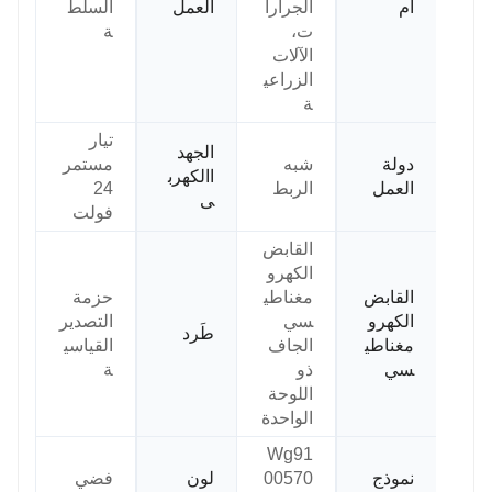
ام
الجرارا
العمل
السلط
ت،
ة
الآلات
الزراعي
ة
تيار
الجهد
دولة
شبه
مستمر
االكهرب
العمل
الربط
24
ى
فولت
القابض
الكهرو
القابض
مغناطي
حزمة
الكهرو
سي
التصدير
طَرد
مغناطي
الجاف
القياسي
سي
ذو
ة
اللوحة
الواحدة
Wg91
نموذج
00570
لون
فضي