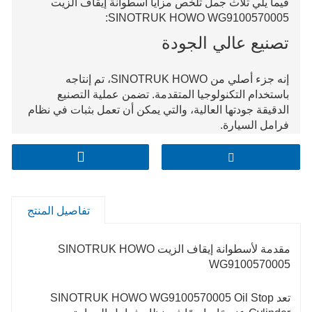
فيما يلي ثلاث جمل تلخص مزايا أسطوانة إيقاف الزيت
SINOTRUK HOWO WG9100570005:
تصنيع عالي الجودة
إنه جزء أصلي من SINOTRUK HOWO، تم إنتاجه
باستخدام التكنولوجيا المتقدمة. تضمن عملية التصنيع
الدقيقة جودتها العالية، والتي يمكن أن تعمل بثبات في نظام
فرامل السيارة.
أداء كبح فعال
مصممة خصيصًا لشاحنات HOWO، يمكن لأسطوانة إيقاف
الزيت WG9100570005 إيقاف تدفق الزيت بشكل فعال
تفاصيل المنتج
أثناء عمليات الكبح. فهو يستجيب بسرعة ودقة لأوامر الكبح،
مما يعزز كفاءة الكبح الشاملة للسيارة.
مقدمة لأسطوانة إيقاف الزيت SINOTRUK HOWO
متين وموثوق
WG9100570005
مصنوعة من مواد عالية الجودة، تتميز أسطوانة إيقاف الزيت
تعد SINOTRUK HOWO WG9100570005 Oil Stop
هذه بمتانة ممتازة. يمكنها تحمل الضغط العالي وظروف