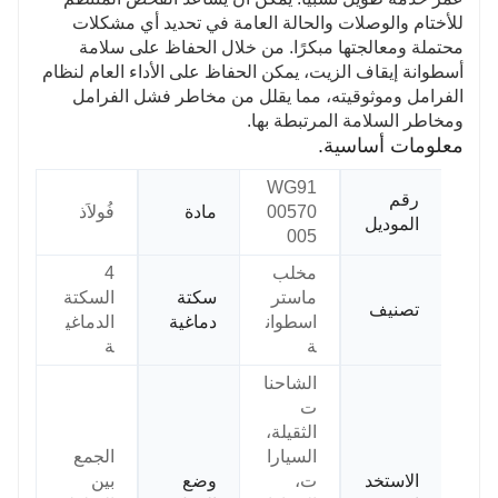
للأختام والوصلات والحالة العامة في تحديد أي مشكلات
محتملة ومعالجتها مبكرًا. من خلال الحفاظ على سلامة
أسطوانة إيقاف الزيت، يمكن الحفاظ على الأداء العام لنظام
الفرامل وموثوقيته، مما يقلل من مخاطر فشل الفرامل
ومخاطر السلامة المرتبطة بها.
معلومات أساسية.
WG91
رقم
00570
مادة
فُولاَذ
الموديل
005
مخلب
4
ماستر
سكتة
السكتة
تصنيف
اسطوان
دماغية
الدماغي
ة
ة
الشاحنا
ت
الثقيلة،
السيارا
الجمع
الاستخد
ت،
وضع
بين