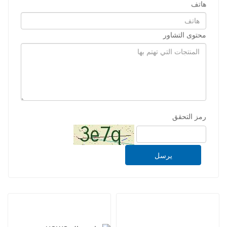
هاتف
محتوى التشاور
رمز التحقق
يرسل