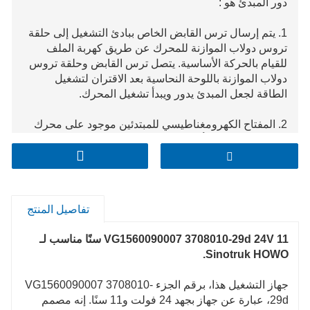
دور المبدئ هو :
1. يتم إرسال ترس القابض الخاص ببادئ التشغيل إلى حلقة
تروس دولاب الموازنة للمحرك عن طريق كهربة الملف
للقيام بالحركة الأساسية. يتصل ترس القابض وحلقة تروس
دولاب الموازنة باللوحة النحاسية بعد الاقتران لتشغيل
الطاقة لجعل المبدئ يدور ويبدأ تشغيل المحرك.
2. المفتاح الكهرومغناطيسي للمبتدئين موجود على محرك
التشغيل. عندما يبدأ المفتاح الكهرومغناطيسي، سيتم إنشاء
القوة المغناطيسية لدفع ترس البداية وتتزامن حلقة تروس
دولاب الموازنة، وسيعمل محرك التشغيل، وسيبدأ المحرك.
3، المفتاح الكهرومغناطيسي، هو مفتاح تحكم
تفاصيل المنتج
كهرومغناطيسي، عندما يتم تنشيط ملف الكهرومغناطيسي
لإنتاج الشفط الكهرومغناطيسي، فإن نشاط القلب يدفع أو
VG1560090007 3708010-29d 24V 11 سنًا مناسب لـ
يسحب مفتاح الاتصال مغلقًا، وذلك لتوصيل دائرة التحكم؛
Sinotruk HOWO.
4. المفتاح الكهرومغناطيسي هو الجزء الأكثر ضعفًا في بداية
جهاز التشغيل هذا، برقم الجزء VG1560090007 3708010-
التشغيل، مما يؤثر بشكل مباشر على موثوقية المحرك.
29d، عبارة عن جهاز بجهد 24 فولت و11 سنًا. إنه مصمم