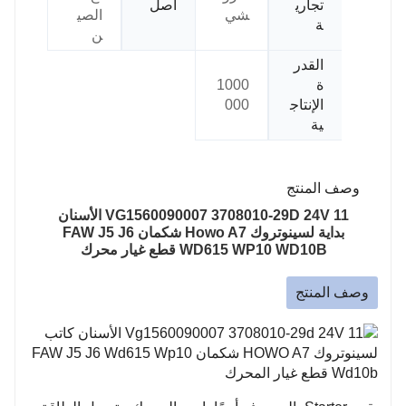
تجاري
أصل
شي
الصي
ة
ن
القدر
ة
1000
الإنتاج
000
ية
وصف المنتج
VG1560090007 3708010-29D 24V 11 الأسنان
بداية لسينوتروك Howo A7 شكمان FAW J5 J6
WD615 WP10 WD10B قطع غيار محرك
وصف المنتج