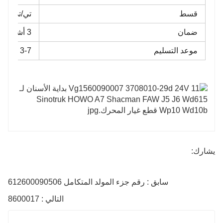
قسط
تي/تي
ضمان
3 أشهر
موعد التسليم
3-7 أيام
يشارك:
سابق : رقم جزء المولد المتكامل 612600090506
التالي : 8600017