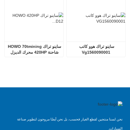
ساينو تراك هوو كاتب 
ساينو تراك HOWO 70tmining 
Vg1560090001
شاحنة 420HP محرك الديزل 
D12.42
نحن لسنا منتجين لقطع الغيار فحسب، بل نحن أيضًا مروجون لتطوير صناعة
السيارات.