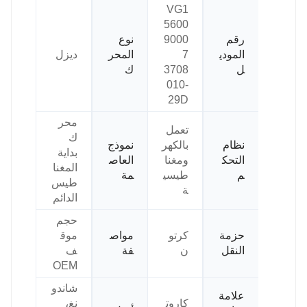
VG1
5600
رقم
9000
نوع
المودي
7
المحر
ديزل
ل
3708
ك
010-
29D
محر
تعمل
ك
نظام
بالكهر
نموذج
بداية
التحك
ومغنا
العاص
المغنا
م
طيسي
مة
طيس
ة
الدائم
حجم
حزمة
كرتو
مواص
موق
النقل
ن
فة
ف
OEM
شاندو
علامة
كاروت
نغ،