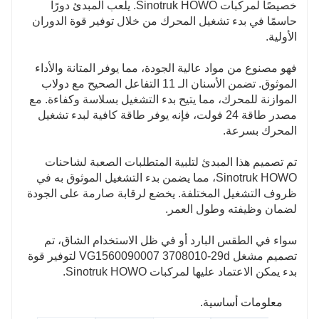
خصيصًا لمركبات Sinotruk HOWO. يلعب المبدئ دورًا
حاسمًا في بدء تشغيل المحرك من خلال توفير قوة الدوران
الأولية.
فهو مصنوع من مواد عالية الجودة، مما يوفر المتانة والأداء
الموثوق. تضمن الأسنان الـ 11 التفاعل الصحيح مع دولاب
الموازنة للمحرك، مما يتيح بدء التشغيل بسلاسة وكفاءة. مع
مصدر طاقة 24 فولت، فإنه يوفر طاقة كافية لبدء تشغيل
المحرك بسرعة.
تم تصميم هذا المبدئ لتلبية المتطلبات الصعبة لشاحنات
Sinotruk HOWO، مما يضمن بدء التشغيل الموثوق به في
ظروف التشغيل المختلفة. يخضع لرقابة صارمة على الجودة
لضمان وظيفته وطول العمر.
سواء في الطقس البارد أو في ظل الاستخدام الشاق، تم
تصميم مشغل VG1560090007 3708010-29d لتوفير قوة
بدء يمكن الاعتماد عليها لمركبات Sinotruk HOWO.
معلومات أساسية.