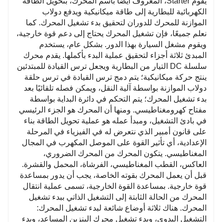
يقوم Starter، المعروف أيضًا باسم المحرك، بتحويل الطاقة
الكهربائية للبطارية إلى طاقة ميكانيكية ويدفع دولاب
الموازنة للمحرك للدوران لتحقيق بدء تشغيل المحرك. كما
نعلم جميعًا، فإن تشغيل المحرك يحتاج إلى دعم قوة خارجية،
ويقوم مشغل السيارة بهذا الدور. بشكل عام، يستخدم
المبدئ ثلاثة أجزاء لتحقيق عملية البدء بأكملها. يقدم محرك
سلسلة DC التيار من البطارية ويجعل ترس القيادة للمبتدئين
ينتج حركة ميكانيكية؛ يتم دمج ترس القيادة في ترس حلقة
دولاب الموازنة بواسطة آلية النقل، ويمكن فصله تلقائيًا بعد
بدء تشغيل المحرك؛ يتم التحكم في دائرة البداية بواسطة
مفتاح كهرومغناطيسي. ومنها أن المحرك هو الجزء الرئيسي
في بادئ التشغيل، ومبدأ عمله هو عملية تحويل الطاقة بناء
على قانون أمبير الذي نتعرض له في الفيزياء في المرحلة
الإعدادية، أي تأثير القوة على الموصل المكهرب في المجال
المغناطيسي. يتكون المحرك من المحرك الضروري،
العاكس، القطب المغناطيسي، الفرشاة، المحمل والقشرة.
قبل أن يعمل المحرك بقوته الخاصة، يجب أن يدور بمساعدة
قوة خارجية. بمساعدة القوة الخارجية، تسمى عملية انتقال
المحرك من الحالة الثابتة إلى التشغيل الذاتي ببدء تشغيل
المحرك. هناك ثلاثة أوضاع شائعة لبدء تشغيل المحرك:
التشغيل اليدوي، وبدء تشغيل محرك البنزين المساعد، وبدء