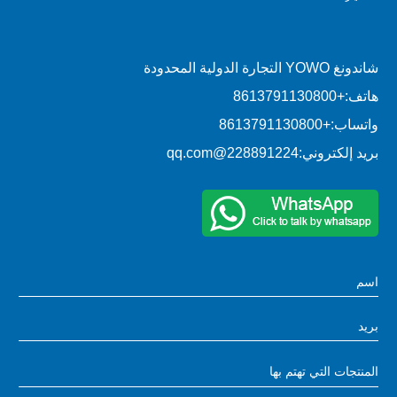
شاندونغ YOWO التجارة الدولية المحدودة
هاتف:
+8613791130800
واتساب:
+8613791130800
بريد إلكتروني:
228891224@qq.com