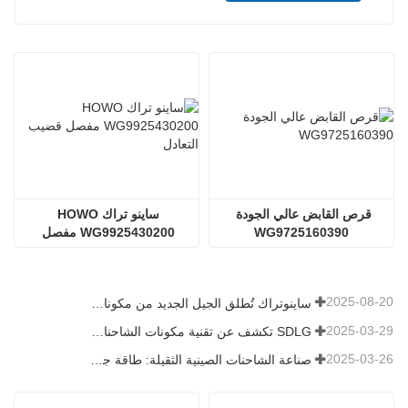
قرص القابض عالي الجودة 
ساينو تراك HOWO 
WG9725160390
WG9925430200 مفصل 
قضيب التعادل
2025-08-20
ساينوتراك تُطلق الجيل الجديد من مكونات الشاحنات الثقيلة: تعزيز الكفاءة والموثوقية للخدمات اللوجستية العالمية
2025-03-29
SDLG تكشف عن تقنية مكونات الشاحنات من الجيل التالي لتعزيز الكفاءة اللوجستية العالمية
2025-03-26
صناعة الشاحنات الصينية الثقيلة: طاقة جديدة وصادرات كمحركات توأم ، مع قيام الشركات المحلية بتسريع ارتفاعها