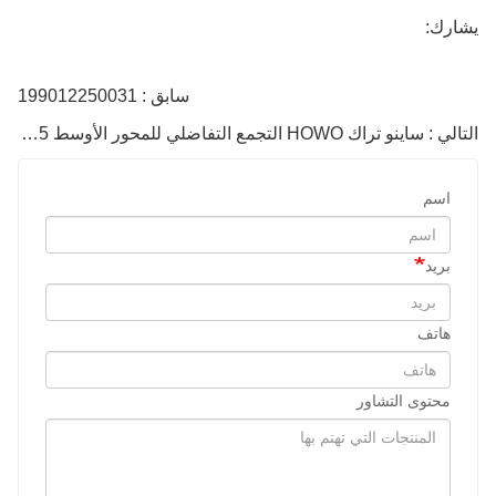
يشارك:
سابق : 199012250031
التالي : ساينو تراك HOWO التجمع التفاضلي للمحور الأوسط AZ7121320745
اسم
بريد
هاتف
محتوى التشاور