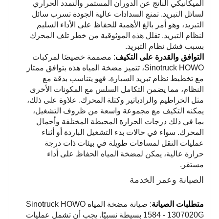
الميكانيكي الناتج عن الدوران المستمر والتمدد الحراري
لسائل التبريد. تمنع السدادات عالية الجودة تسرب سائل
التبريد، وهو أمر بالغ الأهمية للحفاظ على الأداء السليم
لنظام التبريد. تقلل هذه الموثوقية من خطر تلف المحرك
بسبب فشل نظام التبريد.
التوافق والقدرة على التكيف
: مصممة خصيصًا لمركبات
Sinotruck HOWO، تتميز مضخة المياه هذه بتوافق ممتاز
مع تخطيط نظام تبريد السيارة. فهو يتناسب بدقة مع
النظام، مما يضمن التكامل السلس مع المكونات الأخرى
مثل الخراطيم والرادياتير وكتلة المحرك. علاوة على ذلك،
يمكنه التكيف مع مجموعة واسعة من ظروف التشغيل،
بما في ذلك درجات الحرارة المحيطة المختلفة وأحمال
المحرك. سواء في حالات بدء التشغيل الباردة أو أثناء
عمليات النقل لمسافات طويلة في بيئات ذات درجة
حرارة عالية، يمكن لمضخة المياه الحفاظ على أداء
مستقر.
الصيانة وعمر الخدمة
متطلبات الصيانة
: صيانة مضخة المياه Sinotruck HOWO
1584 - 1307020G بسيطة نسبيًا. يجب أن تشمل عمليات