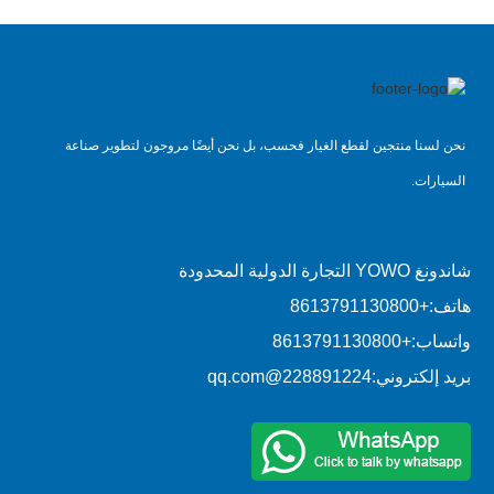
نحن لسنا منتجين لقطع الغيار فحسب، بل نحن أيضًا مروجون لتطوير صناعة
السيارات.
شاندونغ YOWO التجارة الدولية المحدودة
هاتف:
+8613791130800
واتساب:
+8613791130800
بريد إلكتروني:
228891224@qq.com