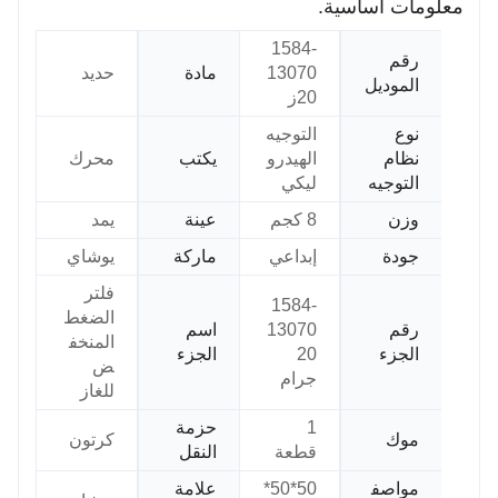
معلومات أساسية.
1584-
رقم
13070
مادة
حديد
الموديل
20ز
نوع
التوجيه
نظام
الهيدرو
يكتب
محرك
التوجيه
ليكي
وزن
8 كجم
عينة
يمد
جودة
إبداعي
ماركة
يوشاي
فلتر
1584-
الضغط
رقم
13070
اسم
المنخف
الجزء
20
الجزء
ض
جرام
للغاز
1
حزمة
موك
كرتون
قطعة
النقل
مواصف
50*50*
علامة