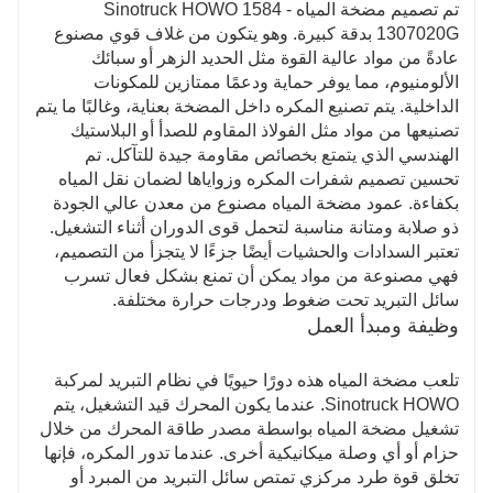
تم تصميم مضخة المياه Sinotruck HOWO 1584 -
1307020G بدقة كبيرة. وهو يتكون من غلاف قوي مصنوع
عادةً من مواد عالية القوة مثل الحديد الزهر أو سبائك
الألومنيوم، مما يوفر حماية ودعمًا ممتازين للمكونات
الداخلية. يتم تصنيع المكره داخل المضخة بعناية، وغالبًا ما يتم
تصنيعها من مواد مثل الفولاذ المقاوم للصدأ أو البلاستيك
الهندسي الذي يتمتع بخصائص مقاومة جيدة للتآكل. تم
تحسين تصميم شفرات المكره وزواياها لضمان نقل المياه
بكفاءة. عمود مضخة المياه مصنوع من معدن عالي الجودة
ذو صلابة ومتانة مناسبة لتحمل قوى الدوران أثناء التشغيل.
تعتبر السدادات والحشيات أيضًا جزءًا لا يتجزأ من التصميم،
فهي مصنوعة من مواد يمكن أن تمنع بشكل فعال تسرب
سائل التبريد تحت ضغوط ودرجات حرارة مختلفة.
وظيفة ومبدأ العمل
تلعب مضخة المياه هذه دورًا حيويًا في نظام التبريد لمركبة
Sinotruck HOWO. عندما يكون المحرك قيد التشغيل، يتم
تشغيل مضخة المياه بواسطة مصدر طاقة المحرك من خلال
حزام أو أي وصلة ميكانيكية أخرى. عندما تدور المكره، فإنها
تخلق قوة طرد مركزي تمتص سائل التبريد من المبرد أو