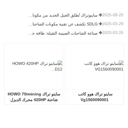
2025-08-20
ساينوتراك تُطلق الجيل الجديد من مكونات الشاحنات الثقيلة: تعزيز الكفاءة والموثوقية للخدمات اللوجستية العالمية
2025-03-29
SDLG تكشف عن تقنية مكونات الشاحنات من الجيل التالي لتعزيز الكفاءة اللوجستية العالمية
2025-03-26
صناعة الشاحنات الصينية الثقيلة: طاقة جديدة وصادرات كمحركات توأم ، مع قيام الشركات المحلية بتسريع ارتفاعها
ساينو تراك هوو كاتب 
ساينو تراك HOWO 70tmining 
Vg1560090001
شاحنة 420HP محرك الديزل 
D12.42