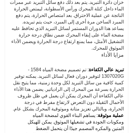
خزان دائرة التبريد. يتم بعد ذلك دفع سائل التبريد عبر ممرات
الماء داخل كتلة المحرك ورأس الأسطوانة، ليمتص الحرارة
الناتجة عن عملية الاحتراق. بعد امتصاص الحرارة، يتم دفع
المبرد الساخن مرة أخرى إلى المبرد، حيث يتم تبريده.
يساعد هذا الدوران المستمر لسائل التبريد الذي تحافظ عليه
مضخة الماء على إبقاء المحرك ضمن نطاق درجة حرارة
التشغيل الأمثل، مما يمنع ارتفاع درجة الحرارة ويضمن الأداء
الموثوق للمحرك.
مزايا الأداء
تبريد عالي الكفاءة
: تم تصميم مضخة المياه 1584 -
1307020G لتوفير دوران فعال لسائل التبريد. يمكنه توفير
كمية كافية من سائل التبريد لكل وحدة زمنية، مما يتيح نقل
الحرارة بسرعة من المحرك إلى الرادياتير. يضمن هذا الأداء
عالي الكفاءة أن المحرك يمكن أن يعمل في ظل ظروف
الأحمال الثقيلة دون التعرض لارتفاع مفرط في درجة
الحرارة، وبالتالي تعزيز متانة وموثوقية المحرك بشكل عام.
عملية موثوقة
: يساهم البناء القوي لمضخة المياه
ومكونات الجودة في تشغيلها الموثوق. يمكن للهيكل
المتين والمكره المصمم جيدًا أن يتحمل الضغط