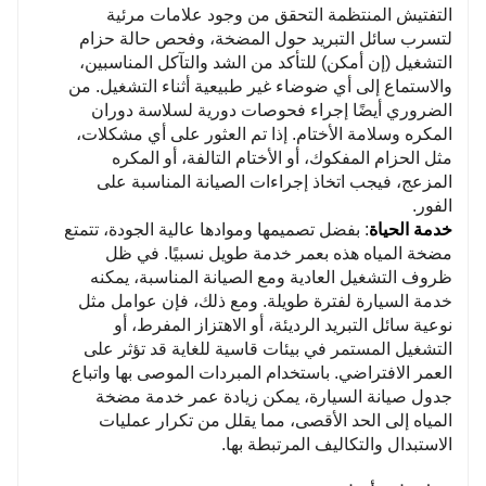
التفتيش المنتظمة التحقق من وجود علامات مرئية
لتسرب سائل التبريد حول المضخة، وفحص حالة حزام
التشغيل (إن أمكن) للتأكد من الشد والتآكل المناسبين،
والاستماع إلى أي ضوضاء غير طبيعية أثناء التشغيل. من
الضروري أيضًا إجراء فحوصات دورية لسلاسة دوران
المكره وسلامة الأختام. إذا تم العثور على أي مشكلات،
مثل الحزام المفكوك، أو الأختام التالفة، أو المكره
المزعج، فيجب اتخاذ إجراءات الصيانة المناسبة على
الفور.
خدمة الحياة
: بفضل تصميمها وموادها عالية الجودة، تتمتع
مضخة المياه هذه بعمر خدمة طويل نسبيًا. في ظل
ظروف التشغيل العادية ومع الصيانة المناسبة، يمكنه
خدمة السيارة لفترة طويلة. ومع ذلك، فإن عوامل مثل
نوعية سائل التبريد الرديئة، أو الاهتزاز المفرط، أو
التشغيل المستمر في بيئات قاسية للغاية قد تؤثر على
العمر الافتراضي. باستخدام المبردات الموصى بها واتباع
جدول صيانة السيارة، يمكن زيادة عمر خدمة مضخة
المياه إلى الحد الأقصى، مما يقلل من تكرار عمليات
الاستبدال والتكاليف المرتبطة بها.