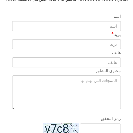
اسم
بريد
هاتف
محتوى التشاور
رمز التحقق