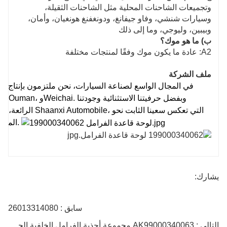
وتجميعات الشاحنات المحلية مثل الشاحنات الثقيلة،
وسيارات شنشي، وفاو جيفانغ، ودونغفنغ هونغيان، وأمان،
وبيبين، وليوجي، وما إلى ذلك
ب) ما هو موك؟
A2: عادة ما يكون موك وفقًا لمنتجات مختلفة
ملف الشركة
في المجال الواسع لصناعة السيارات، نحن ملتزمون بإنتاج وت
(AN)، Foton، Ouman
الرائعة، فإننا نق
المتانة والمتانة، توفر ضمانًا موثوقًا للتشغيل الطويل للمركبات.
يشارك:
سابق : 26013314080
التالي : AK99000340063 مجموعة أحذية الفرامل الخلفية الجديدة من Auman