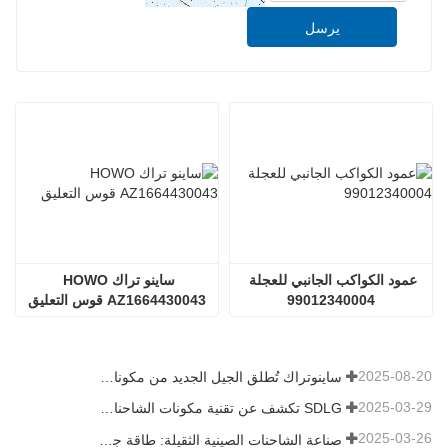
يرسل
عمود الكواكب الجانبي للعجلة 
ساينو تراك HOWO 
99012340004
AZ1664430043 قوس التعليق
2025-08-20
ساينوتراك تُطلق الجيل الجديد من مكونات الشاحنات الثقيلة: تعزيز الكفاءة والموثوقية للخدمات اللوجستية العالمية
2025-03-29
SDLG تكشف عن تقنية مكونات الشاحنات من الجيل التالي لتعزيز الكفاءة اللوجستية العالمية
2025-03-26
صناعة الشاحنات الصينية الثقيلة: طاقة جديدة وصادرات كمحركات توأم ، مع قيام الشركات المحلية بتسريع ارتفاعها