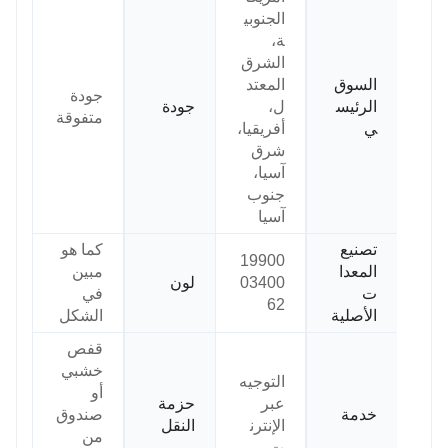
الجنوبي
ة،
الشرق
السوق
المعتد
جودة
الرئيس
ل،
جودة
متفوقة
ي
أفريقيا،
شرق
آسيا،
جنوب
آسيا
تصنيع
كما هو
19900
المعدا
مبين
03400
لون
ت
في
62
الأصلية
الشكل
قفص
خشبي
التوجيه
أو
عبر
حزمة
خدمة
صندوق
الإنترن
النقل
من
ت