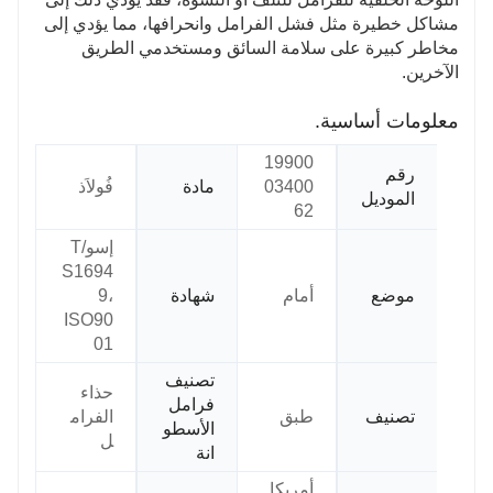
مشاكل خطيرة مثل فشل الفرامل وانحرافها، مما يؤدي إلى
مخاطر كبيرة على سلامة السائق ومستخدمي الطريق
الآخرين.
معلومات أساسية.
19900
رقم
03400
مادة
فُولاَذ
الموديل
62
إسو/T
S1694
موضع
أمام
شهادة
9،
ISO90
01
تصنيف
حذاء
فرامل
تصنيف
طبق
الفرام
الأسطو
ل
انة
أمريكا