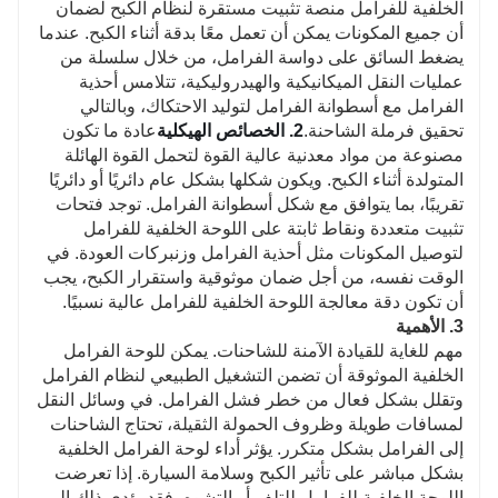
الخلفية للفرامل منصة تثبيت مستقرة لنظام الكبح لضمان
أن جميع المكونات يمكن أن تعمل معًا بدقة أثناء الكبح. عندما
يضغط السائق على دواسة الفرامل، من خلال سلسلة من
عمليات النقل الميكانيكية والهيدروليكية، تتلامس أحذية
الفرامل مع أسطوانة الفرامل لتوليد الاحتكاك، وبالتالي
تحقيق فرملة الشاحنة.
2. الخصائص الهيكلية
عادة ما تكون
مصنوعة من مواد معدنية عالية القوة لتحمل القوة الهائلة
المتولدة أثناء الكبح. ويكون شكلها بشكل عام دائريًا أو دائريًا
تقريبًا، بما يتوافق مع شكل أسطوانة الفرامل. توجد فتحات
تثبيت متعددة ونقاط ثابتة على اللوحة الخلفية للفرامل
لتوصيل المكونات مثل أحذية الفرامل وزنبركات العودة. في
الوقت نفسه، من أجل ضمان موثوقية واستقرار الكبح، يجب
أن تكون دقة معالجة اللوحة الخلفية للفرامل عالية نسبيًا.
3. الأهمية
مهم للغاية للقيادة الآمنة للشاحنات. يمكن للوحة الفرامل
الخلفية الموثوقة أن تضمن التشغيل الطبيعي لنظام الفرامل
وتقلل بشكل فعال من خطر فشل الفرامل. في وسائل النقل
لمسافات طويلة وظروف الحمولة الثقيلة، تحتاج الشاحنات
إلى الفرامل بشكل متكرر. يؤثر أداء لوحة الفرامل الخلفية
بشكل مباشر على تأثير الكبح وسلامة السيارة. إذا تعرضت
اللوحة الخلفية للفرامل للتلف أو التشوه، فقد يؤدي ذلك إلى