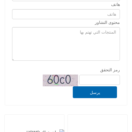
هاتف
محتوى التشاور
رمز التحقق
يرسل