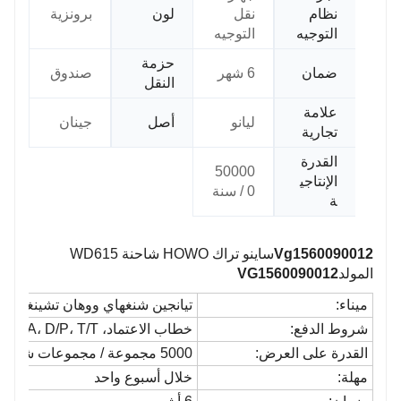
نظام
نقل
لون
برونزية
التوجيه
التوجيه
حزمة
ضمان
6 شهر
صندوق
النقل
علامة
ليانو
أصل
جينان
تجارية
القدرة
50000
الإنتاجي
0 / سنة
ة
Vg1560090012
ساينو تراك HOWO شاحنة WD615
المولد
VG1560090012
ميناء:
تيانجين شنغهاي ووهان تشينغداو و
شروط الدفع:
خطاب الاعتماد، D/A، D/P، T/T، ويسترن يونيون، موني جرام، باي بال
القدرة على العرض:
5000 مجموعة / مجموعات شهر
مهلة:
خلال أسبوع واحد