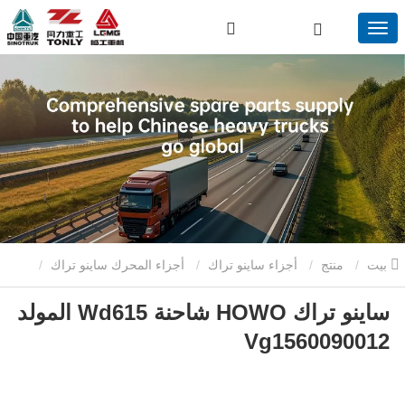
بيت
منتج
أجزاء ساينو تراك
أجزاء المحرك ساينو تراك
ساينو تراك HOWO شاحنة Wd615 المولد
ساينو تراك HOWO شاحنة Wd615 المولد Vg1560090012
Vg1560090012