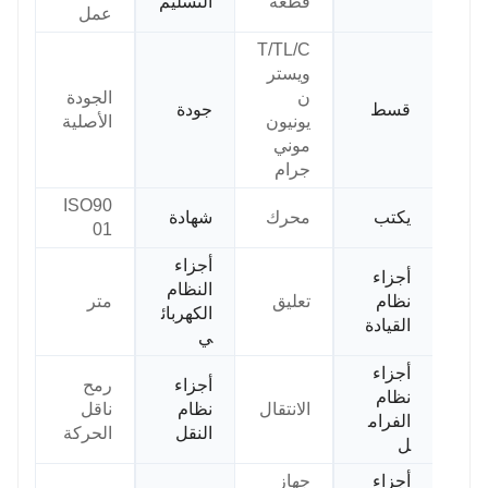
قطعة
التسليم
عمل
T/TL/C
ويستر
ن
الجودة
قسط
جودة
يونيون
الأصلية
موني
جرام
ISO90
يكتب
محرك
شهادة
01
أجزاء
أجزاء
النظام
نظام
تعليق
متر
الكهربائ
القيادة
ي
أجزاء
أجزاء
رمح
نظام
الانتقال
نظام
ناقل
الفرام
النقل
الحركة
ل
أجزاء
جهاز