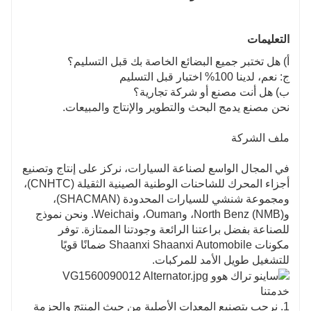
التعليمات
أ) هل تختبر جميع البضائع الخاصة بك قبل التسليم؟
ج: نعم، لدينا 100% اختبار قبل التسليم
ب) هل أنت مصنع أو شركة تجارية؟
نحن مصنع يدمج البحث والتطوير والإنتاج والمبيعات.
ملف الشركة
في المجال الواسع لصناعة السيارات، نركز على إنتاج وتصنيع
أجزاء المحرك للشاحنات الوطنية الصينية الثقيلة (CNHTC)،
ومجموعة شنشي للسيارات المحدودة (SHACMAN)،
وNorth Benz (NMB)، وOuman، وWeichai. ونحن نموذج
للصناعة بفضل براعتنا الرائعة وجودتنا الممتازة. توفر
مكونات Shaanxi Shaanxi Automobile ضمانًا قويًا
للتشغيل طويل الأمد للمركبات.
خدمتنا
1. نرحب بتصنيع المعدات الأصلية من حيث المنتج والحزمة