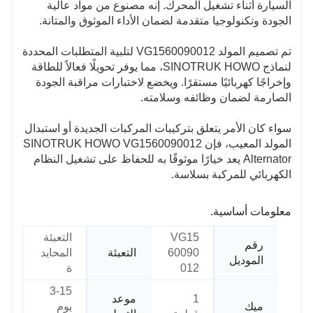
السيارة أثناء تشغيل المحرك. إنه مصنوع من مواد عالية
الجودة وتكنولوجيا متقدمة لضمان الأداء الموثوق والمتانة.
تم تصميم المولد VG1560090012 لتلبية المتطلبات المحددة
لنماذج SINOTRUK HOWO، مما يوفر تحويلًا فعالاً للطاقة
وإخراجًا كهربائيًا مستقرًا. ويخضع لاختبارات مراقبة الجودة
الصارمة لضمان وظائفه وسلامته.
سواء كان الأمر يتعلق بتركيبات المركبات الجديدة أو استبدال
المولد المعيب، فإن SINOTRUK HOWO VG1560090012
Alternator يعد خيارًا موثوقًا به للحفاظ على تشغيل النظام
الكهربائي للمركبة بسلاسة.
معلومات أساسية.
VG15
التعبئة
رقم
60090
التعبئة
المحايد
الموديل
012
ة
3-15
1
موعد
ميك
يوم