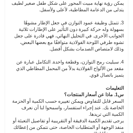
يمكن رؤية نهاية مبيت المحور على شكل طفل صغير لطيف
يتدلى من الدعامة المطاطية، لأعلى ولأسفل.
3. تتمثل وظيفة عمود التوازن في جعل الإطار مشوهًا
بسهولة وله حركة كبيرة دون التأثير على الإطارات ثلاثية
الجوانب الأخرى. في التحليل النهائي، فهي قادرة على جعل
تشوه طرفي اللوحة الفولاذية متوافقًا مع بعضها البعض،
وذلك لامتصاص الصدمات بشكل أفضل.
4. سبليت رمح التوازن، وقطعة واحدة. التكامل عبارة عن
مقعد من الألواح الفولاذية بدلاً من المحمل المطاطي الذي
يتميز باتصال قوي.
التعليمات
س1. ماذا عن أسعار المنتجات؟
السعر قابل للتفاوض ويمكن تغييره حسب الكمية أو الحزمة
الخاصة بك. عند إجراء استفسار، واسمحوا لنا أن نعرف
الكمية التي تريدها.
يرجى تقديم الكمية الدقيقة أو التقريبية أو تفاصيل التعبئة أو
منفذ الوجهة أو المتطلبات الخاصة، حتى نتمكن من إعطائك