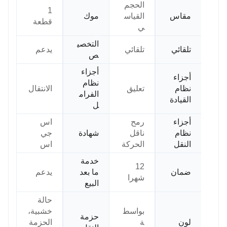
الحجم
1
مقاس
القياس
موك
قطعة
ي
التخصي
تلقائي
تلقائي
يدعم
ص
أجزاء
أجزاء
نظام
نظام
تعليق
الانتقال
الفرام
القيادة
ل
أجزاء
رمح
اس
نظام
ناقل
شهادة
جي
النقل
الحركة
اس
خدمة
12
ضمان
ما بعد
يدعم
شهرا
البيع
حالة
بواسط
خشبية،
حزمة
لون
ة
الحزمة