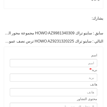
يشارك:
سابق : ساينو تراك HOWO AZ9981340309 مجموعة محور العجلة الخلفية
التالي : ساينو تراك HOWO AZ9231320225 ترس نصف عمود أمامي
اسم
بريد
هاتف
محتوى التشاور