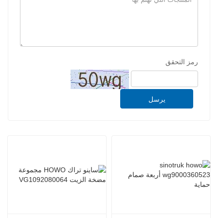
رمز التحقق
يرسل