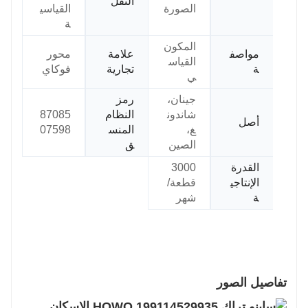
النقل
الصورة
القياسي
ة
المكون
مواصف
علامة
محور
القياس
ة
تجارية
فوكاي
ي
جينان،
رمز
شاندون
النظام
87085
أصل
غ،
المنس
07598
الصين
ق
القدرة
3000
الإنتاجي
قطعة/
ة
شهر
تفاصيل الصور