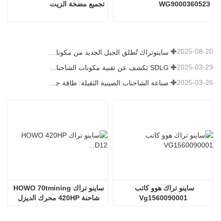
WG9000360523
تجميع مضخة الزيت
2025-08-20
ساينوتراك تُطلق الجيل الجديد من مكونات الشاحنات الثقيلة: تعزيز الكفاءة والموثوقية للخدمات اللوجستية العالمية
2025-03-29
SDLG تكشف عن تقنية مكونات الشاحنات من الجيل التالي لتعزيز الكفاءة اللوجستية العالمية
2025-03-26
صناعة الشاحنات الصينية الثقيلة: طاقة جديدة وصادرات كمحركات توأم ، مع قيام الشركات المحلية بتسريع ارتفاعها
ساينو تراك هوو كاتب 
ساينو تراك HOWO 70tmining 
Vg1560090001
شاحنة 420HP محرك الديزل 
D12.42