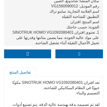
مكان المنشأ: شاندونغ، الصين
رقم الموديل: VG1560090012
اسم العلامة التجارية: ساينو تراك
التطبيق: للشاحنة الثقيلة
اسم المنتج: اقتران
الجودة: حسب حاجتك
1. تحتوي اقتران SINOTRUK HOWO VG1092080401
على مواد عالية الجودة، مما يضمن متانتها وقدرتها على
تحمل الأحمال الثقيلة أثناء تشغيل الشاحنة.
2. يتميز بتصميم هندسي دقيق لمحاذاة ممتازة ونقل عزم
الدوران بكفاءة بين المكونات المتصلة في الشاحنة.
3. مع تقنيات التصنيع المتقدمة، فإن أداة التوصيل
VG1092080401 توفر أداءً موثوقًا وقدرة جيدة على التكيف
مع ظروف العمل المختلفة للشاحنة.
تفاصيل المنتج
تعد اقتران SINOTRUK HOWO VG1092080401 مكونًا
حيويًا في النظام الميكانيكي للشاحنة.
التصميم والبناء
لقد تم تصميمه بدقة بهندسة عالية الدقة. يتم تصنيع أدوات