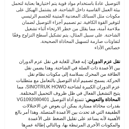
التوصيل عادةً باستخدام مواد قوية يتم اختيارها بعناية لتحمل
بيئة العمل القاسية داخل الشاحنة. قد يشتمل الهيكل على
مكونات مثل السبائك المعدنية المتينة للجسم الرئيسي
لتوفير القوة الكافية. تم تصميم أجزاء التوصيل لضمان
ملاءمة آمنة، مما يقلل من خطر الارتخاء أثناء تشغيل
الشاحنة. على سبيل المثال، يتم تشكيل أسطح التزاوج وفقًا
لتفاوتات صارمة لتسهيل المحاذاة الصحيحة.
خصائص الأداء
نقل عزم الدوران
: إنه فعال للغاية في نقل عزم الدوران
بين الأعمدة ذات الصلة في الشاحنة. وهذا يضمن نقل
الطاقة من المحرك بسلاسة إلى مكونات نظام نقل
الحركة. يسمح تصميم أداة التوصيل بالتعامل مع متطلبات
عزم الدوران الكبيرة لشاحنة SINOTRUK HOWO، مما
يتيح التشغيل الفعال في ظل ظروف التحميل المختلفة.
المحاذاة والتعويض
: تتمتع أداة التوصيل VG1092080401
بقدرات محاذاة ممتازة. يمكن أن يعوض عن الاختلالات
الطفيفة التي قد تحدث بين الأعمدة المتصلة. وهذا أمر بالغ
الأهمية لأنه يساعد على تقليل الضغط على الأعمدة
والمكونات الأخرى المرتبطة بها، وبالتالي إطالة عمرها