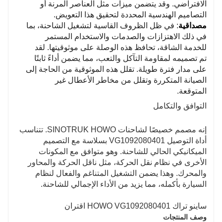
الافتراضي. وقد يتضمن ميزات مثل العناصر المرنة أو
التصاميم الهندسية المحددة لتحقيق هذا التعويض.
مصداقية
: في ظل الظروف القاسية لتشغيل الشاحنة، بما
في ذلك الاهتزازات والصدمات والاستخدام المستمر
للخدمة الشاقة، تحافظ هذه الوصلة على موثوقيتها. لقد
تم تصميمه لمقاومة التآكل والتعب، مما يضمن أداءً ثابتًا
على مدار فترة طويلة. تقلل هذه الموثوقية من الحاجة إلى
الصيانة المتكررة وتقلل من مخاطر الأعطال غير
المتوقعة.
التوافق والتكامل
إنه مصمم خصيصًا لشاحنات SINOTRUK HOWO. تتناسب
أداة التوصيل VG1092080401 بسلاسة مع التصميم
الميكانيكي الحالي للشاحنة. وهو متوافق مع المكونات
الأخرى في نظام نقل الحركة، مثل ناقل الحركة والمحاور
والمحرك. وهذا يضمن التشغيل المتناغم والفعال لنظام
السيارة بأكمله، مما يزيد من الأداء الإجمالي للشاحنة.
ساينو تراك HOWO VG1092080401 اقتران
وصف المنتجات