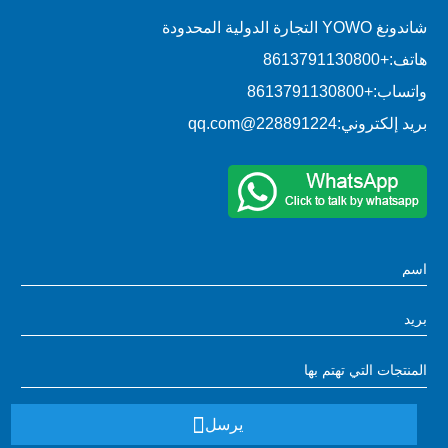
شاندونغ YOWO التجارة الدولية المحدودة
هاتف:
+8613791130800
واتساب:
+8613791130800
بريد إلكتروني:
228891224@qq.com
يرسل