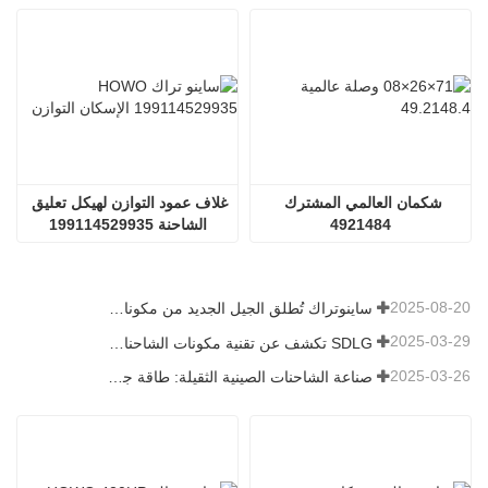
شكمان العالمي المشترك 
غلاف عمود التوازن لهيكل تعليق 
4921484
الشاحنة 199114529935
2025-08-20
ساينوتراك تُطلق الجيل الجديد من مكونات الشاحنات الثقيلة: تعزيز الكفاءة والموثوقية للخدمات اللوجستية العالمية
2025-03-29
SDLG تكشف عن تقنية مكونات الشاحنات من الجيل التالي لتعزيز الكفاءة اللوجستية العالمية
2025-03-26
صناعة الشاحنات الصينية الثقيلة: طاقة جديدة وصادرات كمحركات توأم ، مع قيام الشركات المحلية بتسريع ارتفاعها