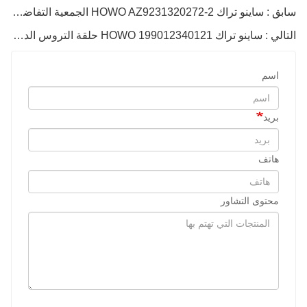
سابق : ساينو تراك HOWO AZ9231320272-2 الجمعية التفاضلية
التالي : ساينو تراك HOWO 199012340121 حلقة التروس الداخلية
اسم
بريد
هاتف
محتوى التشاور