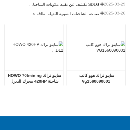
2025-03-29
SDLG تكشف عن تقنية مكونات الشاحنات من الجيل التالي لتعزيز الكفاءة اللوجستية العالمية
2025-03-26
صناعة الشاحنات الصينية الثقيلة: طاقة جديدة وصادرات كمحركات توأم ، مع قيام الشركات المحلية بتسريع ارتفاعها
ساينو تراك هوو كاتب 
ساينو تراك HOWO 70tmining 
Vg1560090001
شاحنة 420HP محرك الديزل 
D12.42