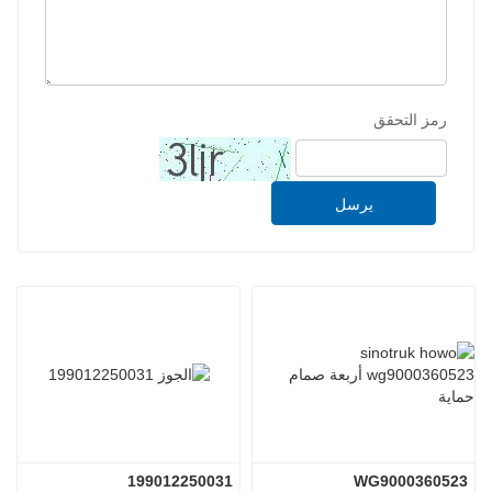
رمز التحقق
يرسل
199012250031
WG9000360523