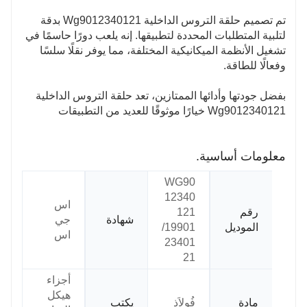
ومقاومة التآكل سطح الترس الداخلي ولا يوجد تشقق في
تم تصميم حلقة التروس الداخلية Wg9012340121 بدقة
حلقة التروس.
لتلبية المتطلبات المحددة لتطبيقها. إنه يلعب دورًا حاسمًا في
(5) فحص كل منتج عند التسليم والترميز الموحد والتعبئة
تشغيل الأنظمة الميكانيكية المختلفة، مما يوفر نقلًا سلسًا
الموحدة.
وفعالًا للطاقة.
بفضل جودتها وأدائها الممتازين، تعد حلقة التروس الداخلية
Wg9012340121 خيارًا موثوقًا للعديد من التطبيقات
معلومات أساسية.
WG90
12340
اس
رقم
121
شهادة
جي
الموديل
/19901
اس
23401
21
أجزاء
هيكل
مادة
فُولاَذ
يكتب