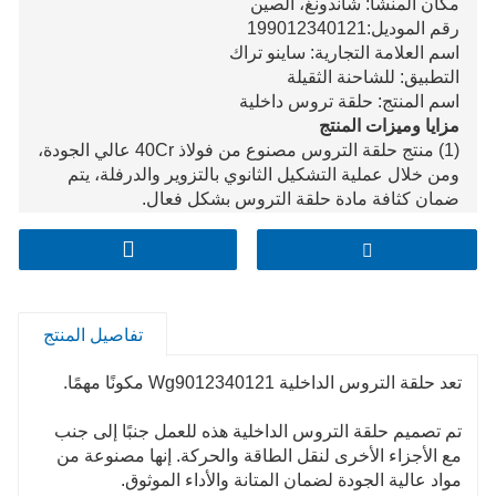
مكان المنشأ: شاندونغ، الصين
رقم الموديل:199012340121
اسم العلامة التجارية: ساينو تراك
التطبيق: للشاحنة الثقيلة
اسم المنتج: حلقة تروس داخلية
مزايا وميزات المنتج
(1) منتج حلقة التروس مصنوع من فولاذ 40Cr عالي الجودة،
ومن خلال عملية التشكيل الثانوي بالتزوير والدرفلة، يتم
ضمان كثافة مادة حلقة التروس بشكل فعال.
(2) من خلال عمليات المعالجة بالتوصيل الحراري المسبق
مثل تطبيع التصلب والتلطيف، تم تحسين أداء المواد بشكل
كامل وضمانه.
(3) تتحكم عملية التصنيع بشكل صارم في حجم كل جزء
وتحسن العديد من التفاوتات الدقيقة، بحيث يمكنها تحقيق
تفاصيل المنتج
محورية أعلى وتنسيق أكثر إحكامًا في المطابقة مع نظيراتها.
كما أنه يقلل من الضوضاء ويتجنب التآكل غير المعقول
تعد حلقة التروس الداخلية Wg9012340121 مكونًا مهمًا.
للأجزاء أثناء الدوران.
(4) بالإضافة إلى ذلك، بعد المعالجة الحرارية السطحية
تم تصميم حلقة التروس الداخلية هذه للعمل جنبًا إلى جنب
للعملية الخاصة، تم تحسين مقاومة التآكل ومقاومة
مع الأجزاء الأخرى لنقل الطاقة والحركة. إنها مصنوعة من
الصدمات لحلقة التروس، مما يجعل حلقة التروس من
مواد عالية الجودة لضمان المتانة والأداء الموثوق.
ماركة Fukai أكثر متانة، مع خصائص عمر خدمة أطول،