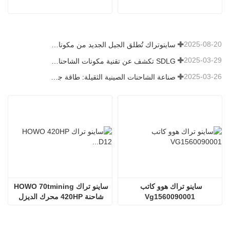
2025-08-20
ساينوتراك تُطلق الجيل الجديد من مكونات الشاحنات الثقيلة: تعزيز الكفاءة والموثوقية للخدمات اللوجستية العالمية
2025-03-29
SDLG تكشف عن تقنية مكونات الشاحنات من الجيل التالي لتعزيز الكفاءة اللوجستية العالمية
2025-03-26
صناعة الشاحنات الصينية الثقيلة: طاقة جديدة وصادرات كمحركات توأم ، مع قيام الشركات المحلية بتسريع ارتفاعها
ساينو تراك هوو كاتب 
ساينو تراك HOWO 70tmining 
Vg1560090001
شاحنة 420HP محرك الديزل 
D12.42