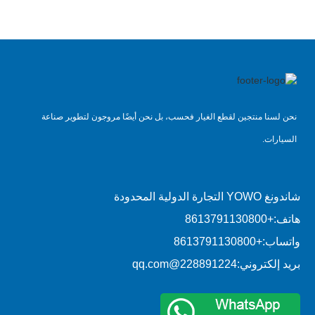
نحن لسنا منتجين لقطع الغيار فحسب، بل نحن أيضًا مروجون لتطوير صناعة
السيارات.
شاندونغ YOWO التجارة الدولية المحدودة
هاتف:
+8613791130800
واتساب:
+8613791130800
بريد إلكتروني:
228891224@qq.com