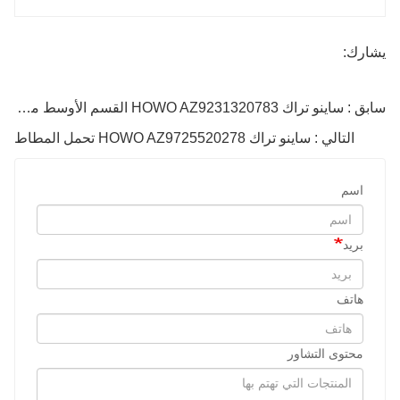
يشارك:
سابق : ساينو تراك HOWO AZ9231320783 القسم الأوسط من المحور الخلفي
التالي : ساينو تراك HOWO AZ9725520278 تحمل المطاط
اسم
بريد
هاتف
محتوى التشاور