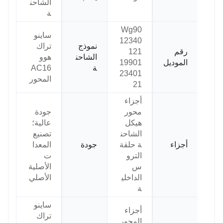
الشاحن
ة
Wg90
ساينو
12340
نموذج
تراك
رقم
121
الشاحن
هوو
الموديل
19901
ة
AC16
23401
المحور
21
أجزاء
محور
جودة
هيكل
عالية؛
الشاحن
تصنيع
أجزاء
ة حلقة
جودة
المعدا
الترو
ت
س
الأصلية
الداخلي
الأصلي
ة
ساينو
أجزاء
تراك
المحور