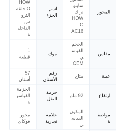
HOW
ساينو
اسم
O حلقة
المحور
تراك
الجزء
الترو
HOW
س
O
الداخلي
AC16
ة
الحجم
القياس
1
مقاس
موك
ي
قطعة
OEM
رقم
57
عينة
متاح
الأسنان
أسنان
الحزمة
حزمة
ارتفاع
92 ملم
القياسي
النقل
ة
المكون
مواصف
علامة
محور
القياس
ة
تجارية
فوكاي
ي