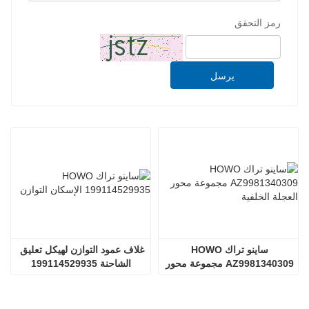
رمز التحقق
يرسل
ساينو تراك HOWO 
غلاف عمود التوازن لهيكل تعليق 
AZ9981340309 مجموعة محور 
الشاحنة 199114529935
العجلة الخلفية