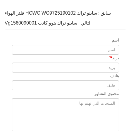
سابق : ساينو تراك HOWO WG9725190102 فلتر الهواء
التالي : ساينو تراك هوو كاتب Vg1560090001
اسم
بريد
هاتف
محتوى التشاور