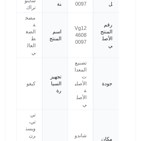
ساينو
ل
0097
نة
تراك
مضخ
رقم
ة
Vg12
المنتج
اسم
الضغ
4608
الأصل
المنتج
ط
0097
ي
العال
ي
تصنيع
المعدا
ت
تجهيز
جودة
الأصلي
السيا
كيفو
ة
رة
الأصل
ي
تي
تي،
ويست
شاندو
رن
مكان