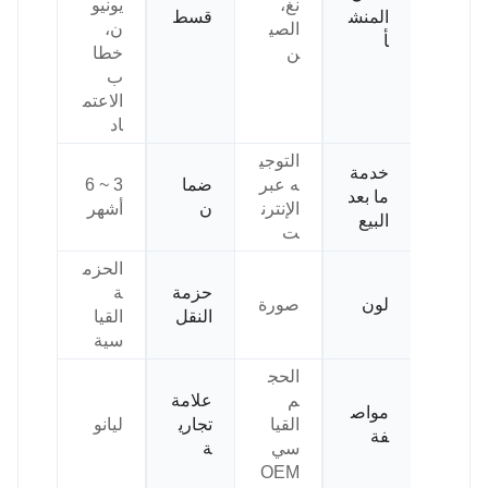
نغ،
يونيو
المنش
قسط
الصي
ن،
أ
ن
خطا
ب
الاعتم
اد
التوجي
خدمة
ه عبر
ضما
3 ~ 6
ما بعد
الإنترن
ن
أشهر
البيع
ت
الحزم
حزمة
ة
لون
صورة
النقل
القيا
سية
الحج
م
علامة
مواص
القيا
تجاري
ليانو
فة
سي
ة
OEM