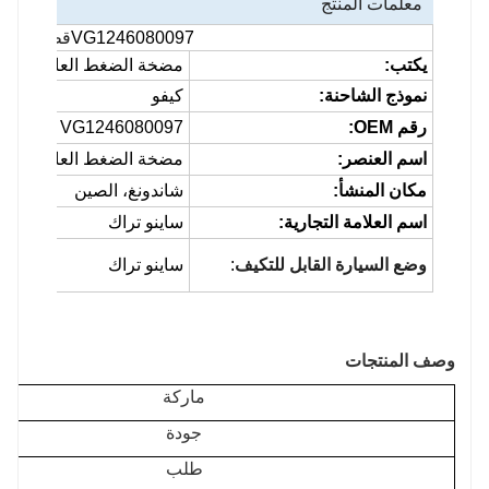
معلمات المنتج
VG1246080097
قطع غيار س
يكتب:
مضخة الضغط العالي
نموذج الشاحنة:
كيفو
رقم OEM:
VG1246080097
اسم العنصر:
مضخة الضغط العالي
مكان المنشأ:
شاندونغ، الصين
اسم العلامة التجارية:
ساينو تراك
وضع السيارة القابل للتكيف
:
ساينو تراك
وصف المنتجات
ماركة
جودة
طلب