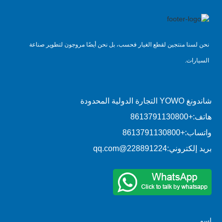
نحن لسنا منتجين لقطع الغيار فحسب، بل نحن أيضًا مروجون لتطوير صناعة
السيارات.
شاندونغ YOWO التجارة الدولية المحدودة
هاتف:
+8613791130800
واتساب:
+8613791130800
بريد إلكتروني:
228891224@qq.com