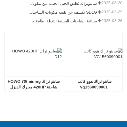
2025-08-20
ساينوتراك تُطلق الجيل الجديد من مكونات الشاحنات الثقيلة: تعزيز الكفاءة والموثوقية للخدمات اللوجستية العالمية
2025-03-29
SDLG تكشف عن تقنية مكونات الشاحنات من الجيل التالي لتعزيز الكفاءة اللوجستية العالمية
2025-03-26
صناعة الشاحنات الصينية الثقيلة: طاقة جديدة وصادرات كمحركات توأم ، مع قيام الشركات المحلية بتسريع ارتفاعها
ساينو تراك هوو كاتب 
ساينو تراك HOWO 70tmining 
Vg1560090001
شاحنة 420HP محرك الديزل 
D12.42