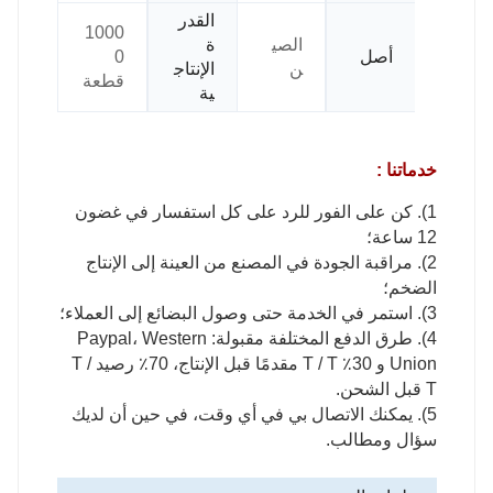
القدر
1000
الصي
ة
أصل
0
ن
الإنتاج
قطعة
ية
خدماتنا :
1). كن على الفور للرد على كل استفسار في غضون
12 ساعة؛
2). مراقبة الجودة في المصنع من العينة إلى الإنتاج
الضخم؛
3). استمر في الخدمة حتى وصول البضائع إلى العملاء؛
4). طرق الدفع المختلفة مقبولة: Paypal، Western
Union و 30٪ T / T مقدمًا قبل الإنتاج، 70٪ رصيد T /
T قبل الشحن.
5). يمكنك الاتصال بي في أي وقت، في حين أن لديك
سؤال ومطالب.