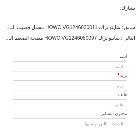
يشارك:
سابق : ساينو تراك HOWO VG1246030011 محمل قضيب التوصيل
التالي : ساينو تراك HOWO VG1246080097 مضخة الضغط العالي
اسم
بريد
هاتف
محتوى التشاور