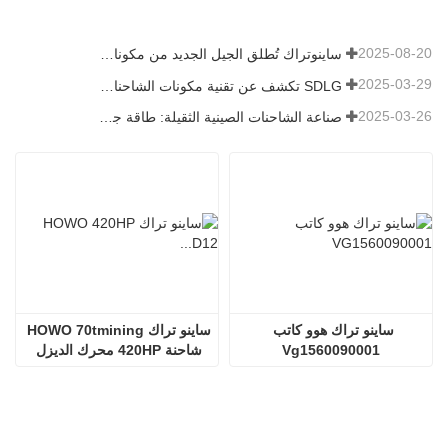
2025-08-20
ساينوتراك تُطلق الجيل الجديد من مكونات الشاحنات الثقيلة: تعزيز الكفاءة والموثوقية للخدمات اللوجستية العالمية
2025-03-29
SDLG تكشف عن تقنية مكونات الشاحنات من الجيل التالي لتعزيز الكفاءة اللوجستية العالمية
2025-03-26
صناعة الشاحنات الصينية الثقيلة: طاقة جديدة وصادرات كمحركات توأم ، مع قيام الشركات المحلية بتسريع ارتفاعها
ساينو تراك هوو كاتب 
ساينو تراك HOWO 70tmining 
Vg1560090001
شاحنة 420HP محرك الديزل 
D12.42