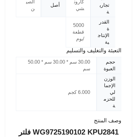
كاروت
الصي
تجاري
أصل
شي
ن
ة
القدر
5000
ة
قطعة
الإنتاج
/يوم
ية
التعبئة والتغليف والتسليم
حجم
30.00 سم * 30.00 سم * 50.00
العبوة
سم
الوزن
الإجما
لي
6.000 كجم
للحزم
ة
وصف المنتج
WG9725190102 KPU2841 فلتر