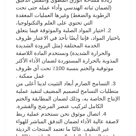
(لضمان ثباته الهندسي وأداء عمله حتى تحت
الرطوبة والضغط) وغيرها العمليات المعقدة
التي تحتوي على العلم والتكنولوجيا،
2. اختيار المواد الصلبة والموثوقة فيما يتعلق
باختيار المواد، فإننا أيضًا نأخذ في الاعتبار ظروف
الخدمة المختلفة (مثل البرودة الشديدة
والحرارة الشديدة) ونستخدم المادة اللاصقة
المذوبة بالحرارة المستوردة لضمان الأداء الأكثر
موثوقية والختم بنسبة 100٪ تحت أي ظروف
عمل ممكنة .
3. التسامح الصارم أبعاد التثبيت لدينا أعلى من
متطلبات التسامح لتصميم المضيف لتنفيذ عملية
الإنتاج الخاصة به، وذلك لضمان المطابقة والختم
الكامل لتركيب عنصر المرشح والقشرة.
4. اتصال موثوق نحن نستخدم عملية ربط
لاصقة عالية الأداء لضمان التدفق المباشر للهواء
غير النظيف. غالبًا ما تعتمد المنتجات الرديئة