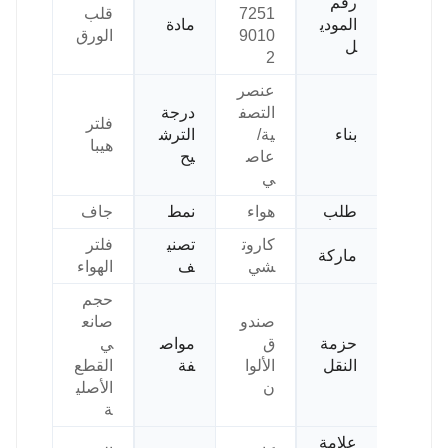
رقم
7251
قلب
المودي
مادة
9010
الورق
ل
2
عنصر
التصف
درجة
فلتر
بناء
ية/
الترش
هيبا
عاص
يح
ي
طلب
هواء
نمط
جاف
كاروت
تصني
فلتر
ماركة
شي
ف
الهواء
حجم
صندو
صانع
حزمة
ق
مواص
ي
النقل
الألوا
فة
القطع
ن
الأصلي
ة
علامة