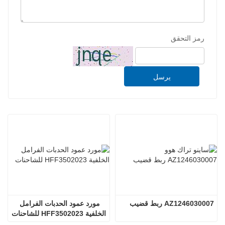
رمز التحقق
يرسل
AZ1246030007 ربط قضيب
مورد عمود الحدبات الفرامل 
الخلفية HFF3502023 للشاحنات