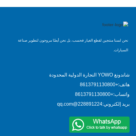
نحن لسنا منتجين لقطع الغيار فحسب، بل نحن أيضًا مروجون لتطوير صناعة
السيارات.
شاندونغ YOWO التجارة الدولية المحدودة
هاتف:
+8613791130800
واتساب:
+8613791130800
بريد إلكتروني:
228891224@qq.com