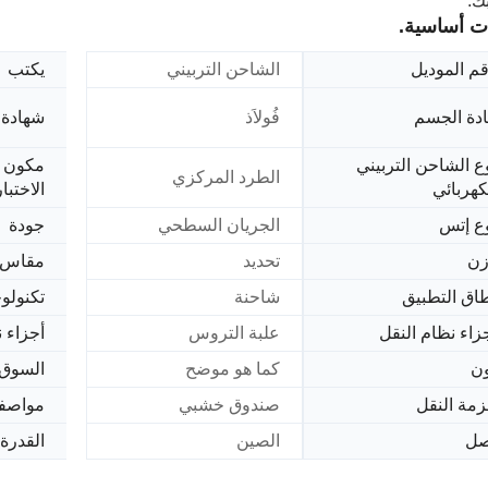
ك.
ت أساسية.
م الموديل
الشاحن التربيني
يكتب
دة الجسم
فُولاَذ
شهادة
ع الشاحن التربيني
مكون 
الطرد المركزي
كهربائي
الاختبا
ع إتس
الجريان السطحي
جودة
زن
تحديد
مقاس
اق التطبيق
شاحنة
تكنولوج
زاء نظام النقل
علبة التروس
أجزاء ن
ن
كما هو موضح
السوق 
مة النقل
صندوق خشبي
مواصف
صل
الصين
القدرة 