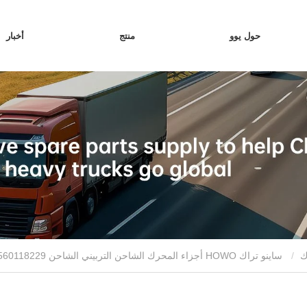
حول يوو
منتج
أخبار
ك
ساينو تراك HOWO أجزاء المحرك الشاحن التربيني الشاحن Vg1560118229