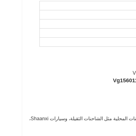
ج1: نعم، نحن منخرطون بشكل رئيسي في توريد قطع الغيار والتركيبات للشاحنات المحلية مثل الشاحنات الثقيلة، وسيارات Shaanxi،