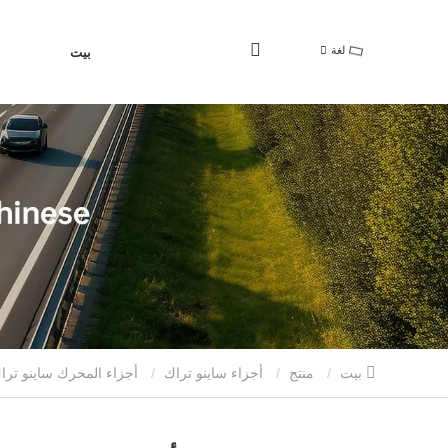
لغة
بيت
بيت
منتج
أجزاء ساينو تراك
أجزاء المحرك ساينو ترا