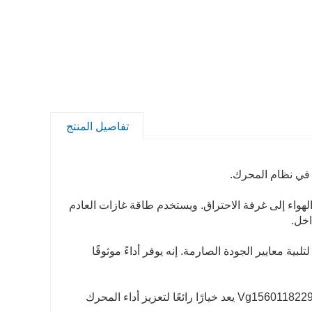
تفاصيل المنتج
هواء إلى غرفة الاحتراق. ويستخدم طاقة غازات العادم
اخل.
 وتم تصميمه لتلبية معايير الجودة الصارمة. إنه يوفر أداءً موثوقًا
سواء كان ذلك لتركيبات المحرك الجديدة أو كبديل لشاحن توربيني معيب، فإن Vg1560118229 يعد خيارًا رائعًا لتعزيز أداء المحرك