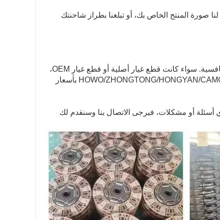
نا صورة المنتج الخاص بك، أو تبلغنا بطراز شاحنتك
1. نحن توريد قطع الغيار لعدد كبير من شركات تصدير الشاحنات كما قدرتنا التنافسية. سواء كانت قطع غيار أصلية أو قطع غيار OEM،
فلدينا الكثير من الموردين المباشرين للاختيار. يمكنك الحصول على قطع غيار HOWO/ZHONGTONG/HONGYAN/CAMC بأسعار
 أي أسئلة أو مشكلات، فيرجى الاتصال بنا وسنقدم لك