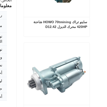
الخاص ب
معلوما
رق
ساينو تراك HOWO 70tmining شاحنة 
ما
420HP محرك الديزل D12.42
نو
ال
ساينو تراك HOWO 70tmining شاحنة 420HP محرك الديزل D12.42
نو
اتصل الآن
و
نط
أج
لو
حز
أ