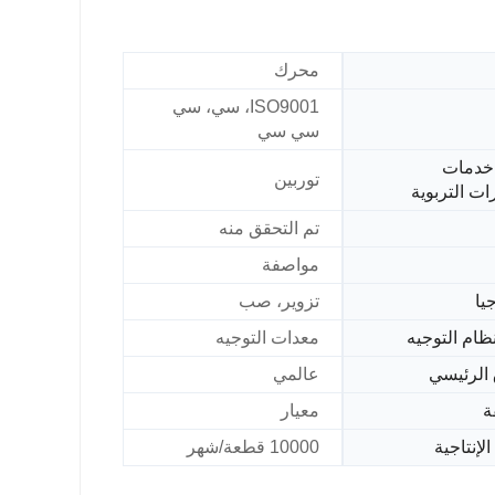
محرك
ISO9001، سي، سي
سي سي
خدمات
توربين
رات التربوية
تم التحقق منه
مواصفة
يا
تزوير، صب
ظام التوجيه
معدات التوجيه
الرئيسي
عالمي
ة
معيار
الإنتاجية
10000 قطعة/شهر