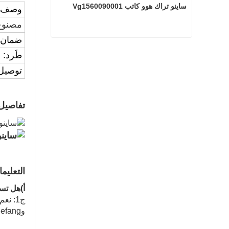
ساينو تراك هوو كاتب Vg1560090001
وصف:
مصنوع
ضمان:
ساينو تراك هوو كاتب Vg1560090001
طَرد:
اتصل الآن
توصيل
تفاصيل
التعليم
أ
)
هل تس
وFAW Jiefang. دونغفنغونغيان، أومان، بيبين، ليوجي، الخ