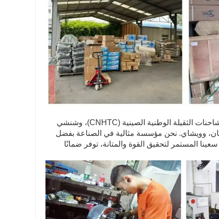
في المجال الواسع لصناعة السيارات، نركز على إنتاج وتصنيع أجزاء المحرك للشاحنات الثقيلة الوطنية الصينية (CNHTC)، وشنشي
وشمال مرسيدس بنز (NMB)، وفوتون، وأومان، وويشاي. نحن مؤسسة مثالية في الصناعة بفضل
عينا المستمر لتحقيق القوة والمتانة، توفر ضمانًا