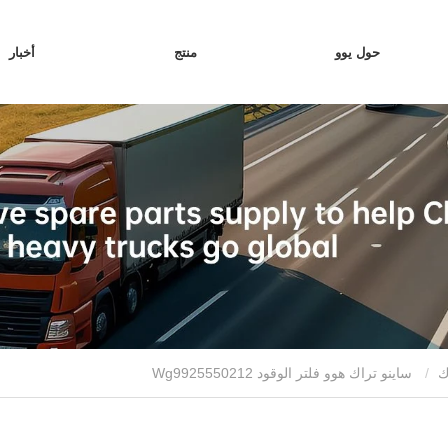
حول يوو
منتج
أخبار
ك
ساينو تراك هوو فلتر الوقود Wg9925550212