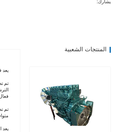
يشارك:
المنتجات الشعبية
يعد فلتر الوقود 346، Fs20158
تم تص
الترش
فعال
متوا
يعد ا