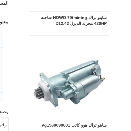
المس
ساينو تراك HOWO 70tmining شاحنة 
معلو
420HP محرك الديزل D12.42
ساينو تراك HOWO 70tmining شاحنة 420HP محرك الديزل D12.42
اتصل الآن
وصف 
رقم 
ساينو تراك هوو كاتب Vg1560090001