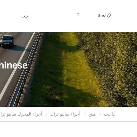
لغة
بيت
بيت
منتج
أجزاء ساينو تراك
أجزاء المحرك ساينو ترا