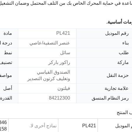
اعدة في حماية المحرك الخاص بك من التلف المحتمل وضمان التشغي
مات أساسية.
رقم الموديل
PL421
مادة
بناء
عنصر التصفية/عاصي
درجة ا
طلب
سائل
نمط
ماركة
راكور باركر
تصنيف
الصندوق القياسي
حزمة النقل
مواصف
وتغليف كرتون التصدير
علامة تجارية
فيلتون
أصل
رمز النظام المنسق
84212300
القدرة 
المنتج
346
الموديل
PL421
نماذج أخرى لا.
158