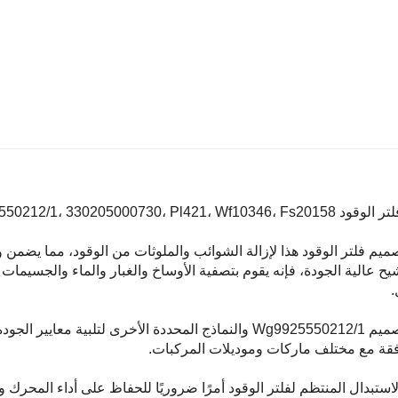
Wg9925550212/1، 330205000730، Pl421، Wf10 مكونًا مهمًا للمركبات.
ميم فلتر الوقود هذا لإزالة الشوائب والملوثات من الوقود، مما يضم
يح عالية الجودة، فإنه يقوم بتصفية الأوساخ والغبار والماء والجسيما
.
تم تصميم Wg9925550212/1 والنماذج المحددة الأخرى لتلبية مع
فقة مع مختلف ماركات وموديلات المركبات.
لاستبدال المنتظم لفلتر الوقود أمرًا ضروريًا للحفاظ على أداء المحرك