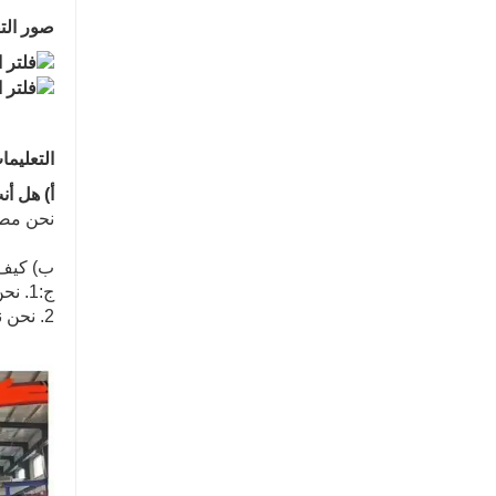
صور الت
التعليما
أ) هل أ
نحن مصنع
ب) كيف 
ج:1. نحن نحافظ على نوعية جيدة وبأسعار تنافسية لضمان استفادة عملائنا.
2. نحن نعتبر كل عميل صديقًا لنا. نحن ندير الأعمال ونكوّن صداقات معهم بإخلاص، بغض النظر عن المكان الذي ينتمون إليه