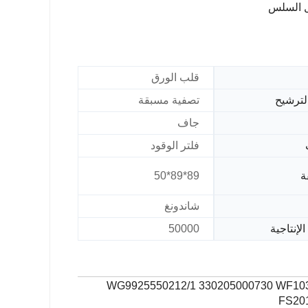
ل السلس
قلب الورق
لترشيح
تصفية مسبقة
جاف
فلتر الوقود
ة
89*89*50
شاندونغ
الإنتاجية
50000
WG9925550212/1 330205000730 WF10
FS20