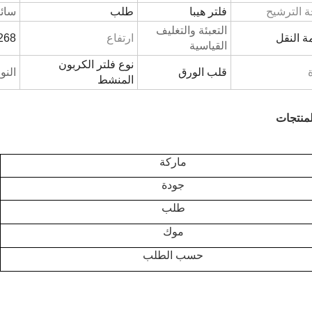
 الترشيح
فلتر هيبا
طلب
سائ
التعبئة والتغليف
 النقل
ارتفاع
268 مل
القياسية
نوع فلتر الكربون
قلب الورق
النو
المنشط
منتجات
ماركة
جودة
طلب
موك
حسب الطلب