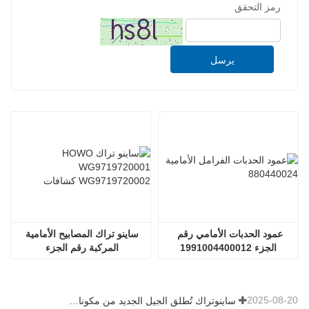
رمز التحقق
يرسل
عمود الحدبات الأمامي رقم 
ساينو تراك المصابيح الأمامية 
الجزء 1991004400012
المركبة رقم الجزء 
Wg9719720001
2025-08-20
ساينوتراك تُطلق الجيل الجديد من مكونات الشاحنات الثقيلة: تعزيز الكفاءة والموثوقية للخدمات اللوجستية العالمية