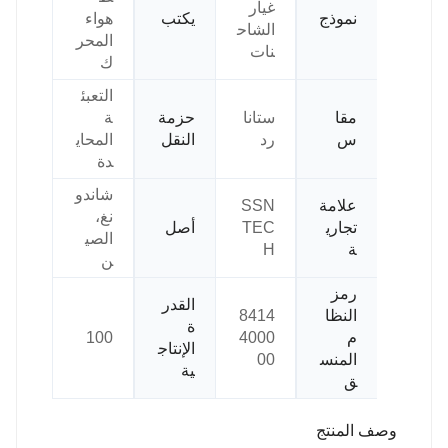
غيار
نموذج
يكتب
هواء
الشاح
المحر
نات
ك
التعبئ
مقا
ستانا
حزمة
ة
س
رد
النقل
المحاي
دة
شاندو
علامة
SSN
نغ،
تجاري
TEC
أصل
الصي
ة
H
ن
رمز
القدر
النظا
8414
ة
م
4000
100
الإنتاج
المنس
00
ية
ق
وصف المنتج