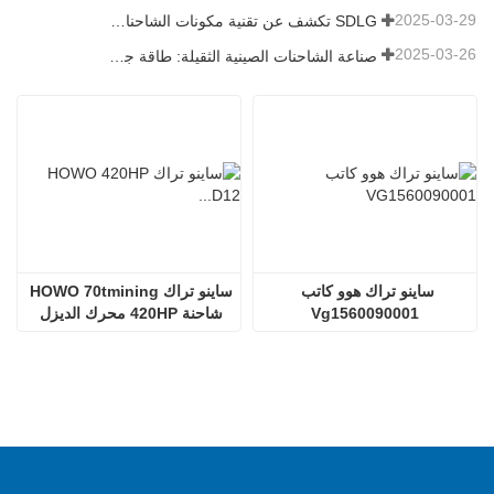
2025-03-29
SDLG تكشف عن تقنية مكونات الشاحنات من الجيل التالي لتعزيز الكفاءة اللوجستية العالمية
2025-03-26
صناعة الشاحنات الصينية الثقيلة: طاقة جديدة وصادرات كمحركات توأم ، مع قيام الشركات المحلية بتسريع ارتفاعها
ساينو تراك هوو كاتب 
ساينو تراك HOWO 70tmining 
Vg1560090001
شاحنة 420HP محرك الديزل 
D12.42