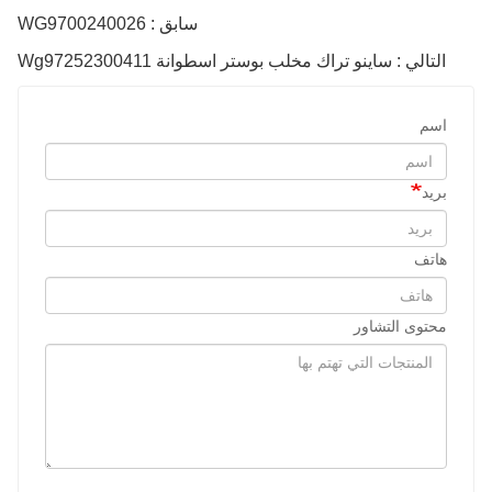
سابق : WG9700240026
التالي : ساينو تراك مخلب بوستر اسطوانة Wg97252300411
اسم
بريد
هاتف
محتوى التشاور