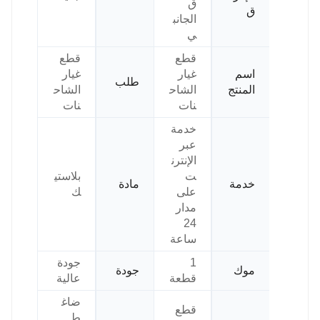
ق
ق
الجانب
ي
قطع
قطع
اسم
غيار
غيار
طلب
المنتج
الشاح
الشاح
نات
نات
خدمة
عبر
الإنترن
ت
بلاستي
خدمة
مادة
على
ك
مدار
24
ساعة
1
جودة
موك
جودة
قطعة
عالية
ضاغ
قطع
ط