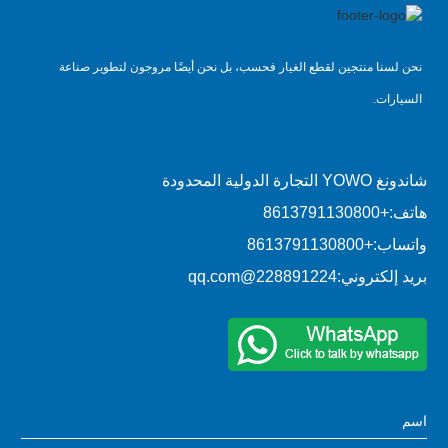
نحن لسنا منتجين لقطع الغيار فحسب، بل نحن أيضًا مروجون لتطوير صناعة
السيارات.
شاندونغ YOWO التجارة الدولية المحدودة
هاتف:
+8613791130800
واتساب:
+8613791130800
بريد إلكتروني:
228891224@qq.com