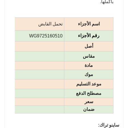
بأكملها.
اسم الأجزاء
تحمل القابض
رقم الأجزاء
WG9725160510
أصل
مقاس
مادة
موك
موعد التسليم
مصطلح الدفع
ل
سعر
يرجى ال
ضمان
ساينو تراك: