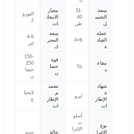
0
سعة
31-
معيار
اليورو
التحمي
40
الانبعاث
2
ل
طن
ات
عجلة
سعة
4-6
القياد
6×4
المحر
لتر
ة
ك
150-
قوة
مقاع
250
≥5
حصا
د
حصا
ن
ن
شهاد
تصمي
ة
م
لايحتا
ايزو
الإطار
الإطار
ج
ات
ات
أسلو
ب
نوع
الإغرا
الإغرا
حالة
جديد