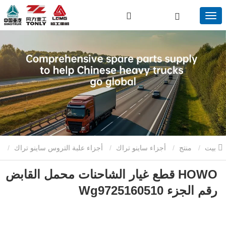
بيت
منتج
أجزاء ساينو تراك
أجزاء علبة التروس ساينو تراك
HOWO قطع غيار الشاحنات محمل القابض
HOWO قطع غيار الشاحنات محمل القابض رقم الجزء Wg9725160510
رقم الجزء Wg9725160510