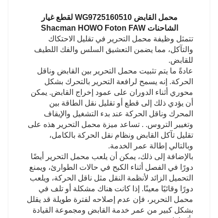
محمل القابض WG9725160510 لقطع غيار
الشاحنات Shacman HOWO Foton FAW
تتمثل وظيفة محمل التحرير في تقليل الاحتكاك
والتآكل، مما يضمن التعشيق السلس والفك اللطيف
للقابض.
عادةً ما يتم تثبيت محمل التحرير بين القابض وناقل
الحركة. إنه يسمح لرافعة التحرير بالتحرك بشكل
محوري أثناء الدوران على عمود إخراج القابض. يمكن
أن يؤدي ذلك إلى قطع أو تقليل نقل الطاقة بين
المحرك وناقل الحركة عند بدء التشغيل والإيقاف
وتغيير التروس. . تساعد ميزة محمل التحرير هذه على
تقليل تآكل القابض ونظام نقل الحركة بالكامل،
وبالتالي إطالة عمر الخدمة.
بالإضافة إلى ذلك، يمكن أن يلعب محمل التحرير أيضًا
دورًا في الفصل أثناء الكبح في حالات الطوارئ، ويمنع
التحميل الزائد لأنظمة النقل مثل ناقل الحركة، ويلعب
دورًا وقائيًا معينًا. إذا كانت هناك مشكلة أو تلف في
محمل التحرير، فإن عدم إصلاحه لفترة طويلة قد يقلل
بشكل كبير من عمر خدمة القابض ومجموعة القيادة