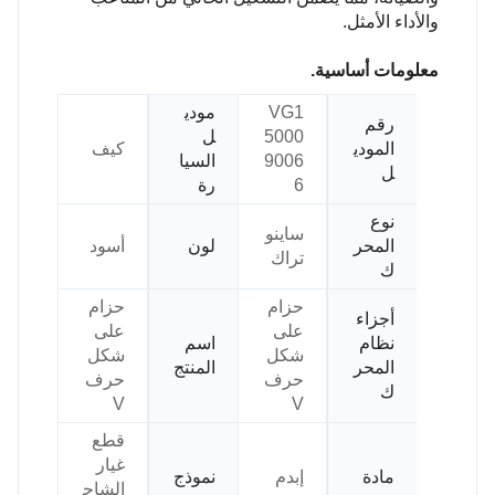
والأداء الأمثل.
معلومات أساسية.
VG1
مودي
رقم
5000
ل
المودي
كيف
9006
السيا
ل
6
رة
نوع
ساينو
المحر
لون
أسود
تراك
ك
حزام
حزام
أجزاء
على
على
نظام
اسم
شكل
شكل
المحر
المنتج
حرف
حرف
ك
V
V
قطع
غيار
مادة
إبدم
نموذج
الشاح