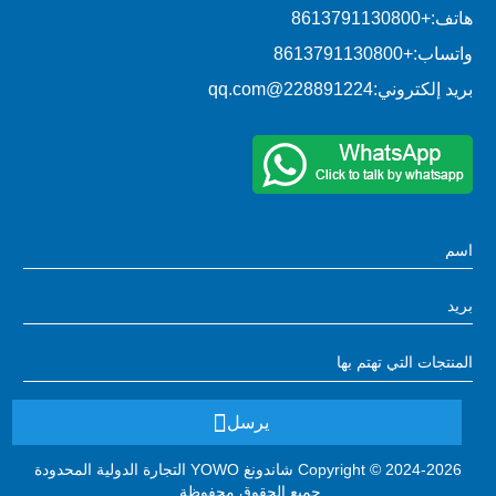
هاتف:
+8613791130800
واتساب:
+8613791130800
بريد إلكتروني:
228891224@qq.com
يرسل
Copyright © 2024-2026 شاندونغ YOWO التجارة الدولية المحدودة
جميع الحقوق محفوظة.