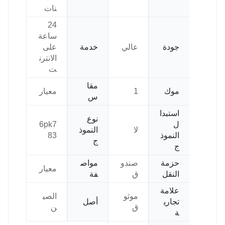
نات
24
ساعة
جودة
عالي
خدمة
على
الانترن
ت
مقا
موك
1
معيار
س
استبدا
نوع
ل
6pk7
لا
النموذ
النموذ
83
ج
ج
حزمة
صندو
مواص
معيار
النقل
ق
فة
علامة
موثو
الصي
تجاري
أصل
ق
ن
ة