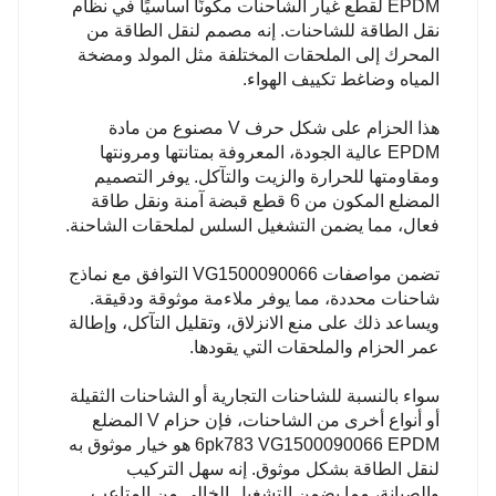
EPDM لقطع غيار الشاحنات مكونًا أساسيًا في نظام
نقل الطاقة للشاحنات. إنه مصمم لنقل الطاقة من
المحرك إلى الملحقات المختلفة مثل المولد ومضخة
المياه وضاغط تكييف الهواء.
هذا الحزام على شكل حرف V مصنوع من مادة
EPDM عالية الجودة، المعروفة بمتانتها ومرونتها
ومقاومتها للحرارة والزيت والتآكل. يوفر التصميم
المضلع المكون من 6 قطع قبضة آمنة ونقل طاقة
فعال، مما يضمن التشغيل السلس لملحقات الشاحنة.
تضمن مواصفات VG1500090066 التوافق مع نماذج
شاحنات محددة، مما يوفر ملاءمة موثوقة ودقيقة.
ويساعد ذلك على منع الانزلاق، وتقليل التآكل، وإطالة
عمر الحزام والملحقات التي يقودها.
سواء بالنسبة للشاحنات التجارية أو الشاحنات الثقيلة
أو أنواع أخرى من الشاحنات، فإن حزام V المضلع
6pk783 VG1500090066 EPDM هو خيار موثوق به
لنقل الطاقة بشكل موثوق. إنه سهل التركيب
والصيانة، مما يضمن التشغيل الخالي من المتاعب