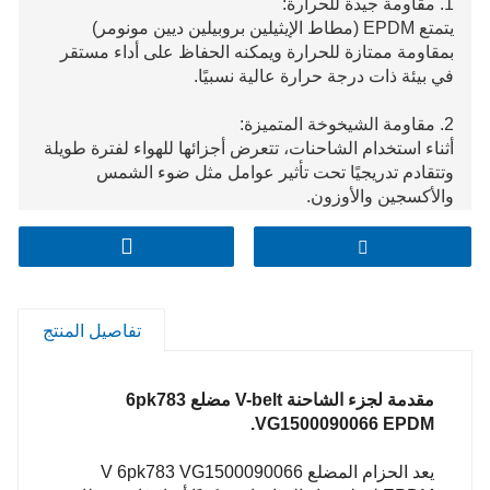
1. مقاومة جيدة للحرارة:
يتمتع EPDM (مطاط الإيثيلين بروبيلين ديين مونومر)
بمقاومة ممتازة للحرارة ويمكنه الحفاظ على أداء مستقر
في بيئة ذات درجة حرارة عالية نسبيًا.
2. مقاومة الشيخوخة المتميزة:
أثناء استخدام الشاحنات، تتعرض أجزائها للهواء لفترة طويلة
وتتقادم تدريجيًا تحت تأثير عوامل مثل ضوء الشمس
والأكسجين والأوزون.
3. مقاومة التآكل ممتازة:
أثناء قيادة الشاحنات، يحتاج الحزام V إلى الاتصال المستمر
بالبكرة والاحتكاك بها، لذلك هناك متطلبات عالية نسبيًا
لمقاومة التآكل.
تفاصيل المنتج
4. مرونة ومرونة جيدة:
تتمتع مادة EPDM بمرونة ومرونة جيدة، مما يتيح للحزام V
مقدمة لجزء الشاحنة V-belt مضلع 6pk783
أن يتناسب بشكل وثيق مع البكرة ويضمن نقل الطاقة بشكل
VG1500090066 EPDM.
فعال. أثناء تشغيل الشاحنات، ستتغير سرعة المحرك
باستمرار، ويجب أن يكون الحزام V قادرًا على التكيف مع
يعد الحزام المضلع V 6pk783 VG1500090066
هذا التغيير والحفاظ على أداء جيد لناقل الحركة.