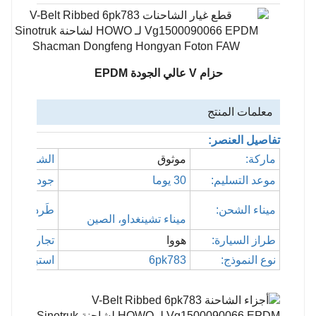
حزام V عالي الجودة EPDM
معلمات المنتج
تفاصيل العنصر:
ماركة:
موثوق
الشركة المص
موعد التسليم:
30 يوما
جودة:
ميناء الشحن:
طَرد:
ميناء تشينغداو، الصين
طراز السيارة:
هووا
تجارة السيار
نوع النموذج:
6pk783
استبدال النم