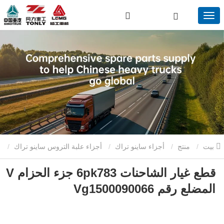
بيت
منتج
أجزاء ساينو تراك
أجزاء علبة التروس ساينو تراك
قطع غيار الشاحنات 6pk783 جزء الحزام V
قطع غيار الشاحنات 6pk783 جزء الحزام V المضلع رقم Vg1500090066
المضلع رقم Vg1500090066