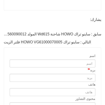
يشارك:
سابق : ساينو تراك HOWO شاحنة Wd615 المولد Vg1560090012
التالي : ساينو تراك HOWO VG61000070005 فلتر الزيت
اسم
بريد
هاتف
محتوى التشاور