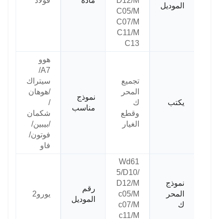
D12/M
مادة
فُولاَذ
الموديل
C05/M
C07/M
C11/M
C13
هوو
A7/
تجميع
سيتراك
المحر
/هوهان
نموذج
يكتب
ك
/
مناسب
وقطع
شكمان
الغيار
/بيبين/
فوتون/
فاو
Wd61
5/D10/
نموذج
D12/M
رقم
المحر
c05/M
يورو2
الموديل
ك
c07/M
c11/M