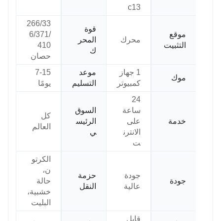
c13
266/33
قوة
موقع
6/371/
محرك
المحر
التثبيت
410
ك
حصان
1 جهاز
موعد
7-15
موك
كمبيوتر
التسليم
يومًا
24
ساعة
السوق
كل
خدمة
على
الرئيس
العالم
الانترن
ي
ت
الكرتو
ن،
جودة
حزمة
جودة
حالة
عالية
النقل
خشبية،
البليت
قابل