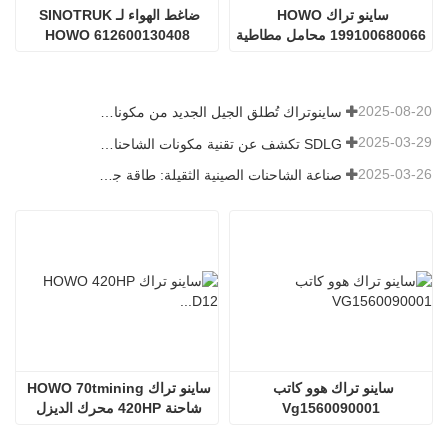
ساينو تراك HOWO 
ضاغط الهواء لـ SINOTRUK 
199100680066 محامل مطاطية
HOWO 612600130408
2025-08-20
ساينوتراك تُطلق الجيل الجديد من مكونات الشاحنات الثقيلة: تعزيز الكفاءة والموثوقية للخدمات اللوجستية العالمية
2025-03-29
SDLG تكشف عن تقنية مكونات الشاحنات من الجيل التالي لتعزيز الكفاءة اللوجستية العالمية
2025-03-26
صناعة الشاحنات الصينية الثقيلة: طاقة جديدة وصادرات كمحركات توأم ، مع قيام الشركات المحلية بتسريع ارتفاعها
ساينو تراك هوو كاتب 
ساينو تراك HOWO 70tmining 
Vg1560090001
شاحنة 420HP محرك الديزل 
D12.42