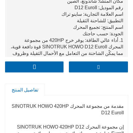
مكان المنشأ: شاندونغ، الصين
رقم الموديل: D12 EuroII
اسم العلامة التجارية: ساينو تراك
التطبيق: للشاحنة الثقيلة
اسم المنتج: تجميع المحرك
الجودة: حسب حاجتك
1. أداء عالي الطاقة: يوفر خرج 420HP من مجموعة
المحرك SINOTRUK HOWO D12 EuroII قوة دافعة قوية،
مما يمكّن الشاحنة من التعامل مع الأحمال الثقيلة وظروف
الطريق المختلفة بسهولة.
2. الامتثال لمعايير EuroII: تلبية معايير الانبعاثات EuroII، فهو
يقلل من التلوث البيئي، مما يجعله خيارًا صديقًا للبيئة مع
الامتثال أيضًا للوائح ذات الصلة أثناء تشغيله.
3. موثوقة ومتينة: مع تكنولوجيا التصنيع المتقدمة والمكونات
تفاصيل المنتج
عالية الجودة، تتمتع مجموعة المحرك هذه بموثوقية ومتانة
ممتازة، مما يقلل من تكاليف الصيانة ووقت التوقف عن
العمل أثناء استخدام السيارة على المدى الطويل.
مقدمة من مجموعة المحرك SINOTRUK HOWO 420HP
D12 EuroII
إن مجموعة المحرك SINOTRUK HOWO 420HP D12