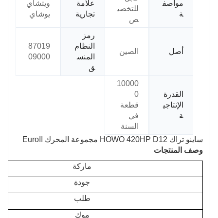
مواصف
علامة
ويتشاي
للتخصي
ة
تجارية
يوشاي
ص
رمز
النظام
87019
أصل
الصين
المنس
09000
ق
10000
القدرة
0
الإنتاجي
قطعة
ة
في
السنة
ساينو تراك HOWO 420HP D12 مجموعة المحرك EuroII
وصف المنتجات
ماركة
جودة
طلب
موك