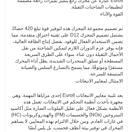
EuroII عبارة عن محرك رائع يتميز بميزات رائعة مصممة
لتطبيقات الشاحنات الثقيلة.
القوة والأداء
تم تصميم مجموعة المحرك هذه لتوفير قوة تبلغ 420 حصانًا.
يشتمل تصميم المحرك D12 على تقنية احتراق متقدمة، مما
يضمن الاستخدام الفعال للوقود. بفضل إنتاج الطاقة العالية،
فإنه يوفر عزم الدوران اللازم لتمكين الشاحنة من نقل
الأحمال الثقيلة دون عناء. سواء على الطرق السريعة
المسطحة أو تسلق المنحدرات الشديدة، يظل أداء المحرك
مستقرًا وموثوقًا، مما يسمح بالتسارع السلس والصيانة
المتسقة للسرعة.
الامتثال لمعايير الانبعاثات
يعد تلبية معايير الانبعاثات EuroII إحدى مزاياها المهمة. وهي
مجهزة بأحدث أنظمة التحكم في الانبعاثات. تعمل هذه
الأنظمة بشكل فعال على تقليل الملوثات الضارة مثل أكاسيد
النيتروجين (NOx) والجسيمات (PM) والهيدروكربونات (HC)
في غازات العادم. ومن خلال الالتزام بهذه المعايير، لا يساهم
المحرك في توفير بيئة أنظف فحسب، بل يلبي أيضًا