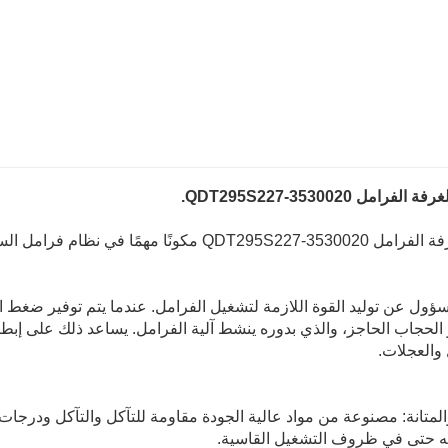
فرامل QDT295S227-3530020.
QDT295S2 مكونًا مهمًا في نظام فرامل السيارة.
ؤول عن توليد القوة اللازمة لتشغيل الفرامل. عندما يتم توفير ضغط ا
 الحجاب الحاجز، والذي بدوره ينشط آلية الفرامل. يساعد ذلك على إبطا
والعجلات.
المتانة: مصنوعة من مواد عالية الجودة مقاومة للتآكل والتآكل ودرج
ه حتى في ظروف التشغيل القاسية.