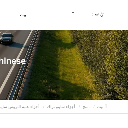
لغة
بيت
بيت
منتج
أجزاء ساينو تراك
أجزاء علبة التروس ساين