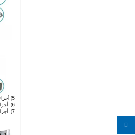
5).أجزاء شاحنة ساينو تراك HOWO للمحور الأمامي
6). أجزاء شاحنة ساينو تراك HOWO لمحور القيادة
7). أجزاء ساينو تراك HOWOTruck للنظام الكهربائي