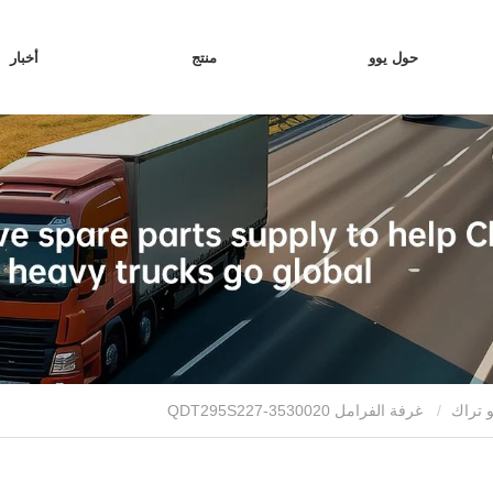
حول يوو
منتج
أخبار
و تراك
غرفة الفرامل QDT295S227-3530020